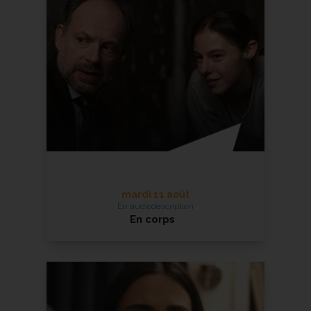
En savoir +
mardi 11 août
En audiodescription
En corps