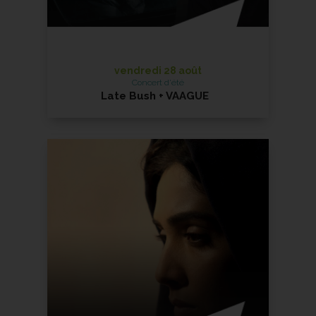
vendredi 28 août
Concert d'été
Late Bush + VAAGUE
Soirée Transe-en-Danse
En savoir +