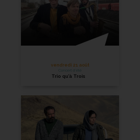
En savoir +
vendredi 21 août
Concert d'été
Trio qu’à Trois
Jazz
En savoir +