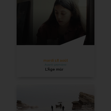
En savoir +
mardi 18 août
Avant-première
L'Âge mûr
en présence du réalisateur