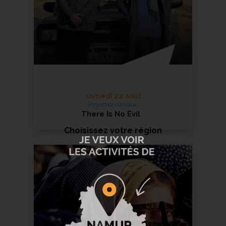
samedi 22 août
Projection unique
There Is No Evil
Choisissez votre région
En savoir +