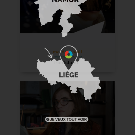
mardi 25 août
Projection unique
Iron Island
En savoir +