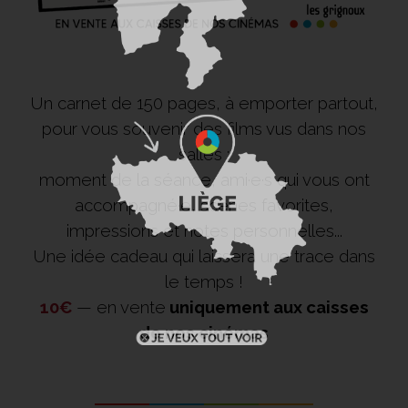
Un carnet de 150 pages, à emporter partout,
pour vous souvenir des films vus dans nos
salles :
moment de la séance, ami·e·s qui vous ont
accompagné·e, scènes favorites,
impressions et notes personnelles...
Une idée cadeau qui laissera une trace dans
le temps !
10€
— en vente
uniquement aux caisses
de nos cinémas