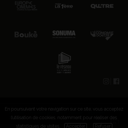
En poursuivant votre navigation sur ce site, vous acceptez
© 2026 CENTRE CULTUREL LES GRIGNOUX ASBL -
Kit presse
-
Conditions générales d'utilisation
-
Règlement
l’utilisation de cookies, notamment pour réaliser des
concours
statistiques de visites.
Accepter
Refuser