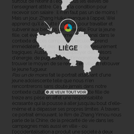
surtout de retenir à l'école tous les élèves de
l'enseignant attitré. Ce sera la condition pour
recevoir son salaire : il n'en faut pas un de moins !
Mais un jour, Zhang Huike manque à l'appel. Wei
apprend qu'il a quitté le village pour travailler et
subvenir aux besoins de sa famille. Pour la jeune
fille, cet événement somme toute banal dans le
contexte de ces campagnes reculées prend
immédiatement des proportions démesurément
tragiques. Aussi va-t-elle déployer des trésors
d'énergie, de pugnacité et d'imagination pour
trouver le moyen de se rendre en ville et retrouver
le jeune fugueur.
Pas un de moins
fait le portrait attachant d'une
jeune adolescente telle que nous n'en
rencontrerons sans doute jamais dans notre
contexte culturel occidental. Sur cette fille de
treize ans pèse en effet une responsabilité
écrasante qui la pousse à aller jusqu'au bout d'elle-
même et à dépasser ses propres limites. À travers
ce portrait émouvant, le film de Zhang Yimou nous
parle de la Chine, de la précarité de vie dans les
campagnes mais aussi en ville - où
l'occidentalisation a produit une société à deux