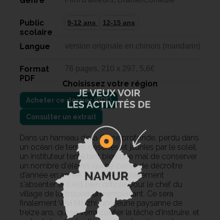
Genre
Public
9-12 ans
12-15 ans
scolaire
Langue
version originale en chinois (mandarin)
Format
76 pages, 210 x 297, 5,6€
PDF
Choisissez votre région
Consulter un extrait
Dans un hameau de la Chine profonde, perdu dans
un océan de terres désertes et jaunies par le soleil,
un instituteur tente tant bien que mal de conserver
un nombre d'élèves qui ne cesse de décroître
d'année en année. Il doit temporairement
s'absenter et il est bien difficile pour le chef du
village de lui trouver un remplaçant. Ce sera
finalement Wei Minzhi, une jeune paysanne de
treize ans, qui se verra confier la tâche d'instruire, et