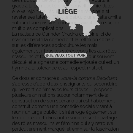
des traditions de leur pays d'origine... Pourtant,
grâce à la complicité d'une nouvelle amie, Jules,
elle va rejoindre l'équipe féminine régionale et
révéler ses talents. C'est le début d'une belle amitié
autour d'une passion commune avant, bien sûr, de
multiples complications...
La réalisatrice Gurinder Chadha combine ici de
manière habile la comédie et la réflexion sociale
sur les différences socioculturelles mais
également sur tous les stéréotypes liés aux rôles
masculins et féminins. Avec un humour souvent
décalé, elle signe une comédie enjouée qui est un
hymne à la tolérance et au respect mutuel.
Ce dossier consacré à
Joue-la comme Beckham
s'adresse d'abord aux enseignants du secondaire
qui verront ce film avec leurs élèves. Il propose
plusieurs animations autour notamment de la
construction de son scénario qui est habilement
construit comme une comédie sociale visant à
réunir un large public. Il s'interroge également sur
le rôle du sport dans notre société, sur le partage
des rôles masculins et féminins qui s'y retrouve
particulièrement marqué, et enfin sur la fascination