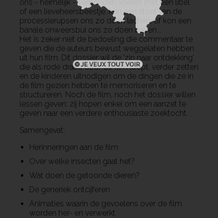
ons - heimelijk - verbonden voelen met een libel
of een lieveheersbeestje, kon een stoet van de
processierupsen ons zo doen lachen, of kon een
banale onweersbui ons zo doen beven...
Het is zeker niet de bedoeling die commentaar te
geven die de auteurs bewust weggelaten hebben
uit hun film. Dit dossier wil de 'zin naar ontdekking'
die als rode draad door de film loopt, verder zetten
en de kinderen uitnodigen om de dingen die ze in
de film gezien hebben te memoriseren en te
structureren. Noch de film, noch het dossier willen
lessen geven: zij hopen enkel om een aanzet te
geven naar een verdere enthousiaste zoektocht.
Samengevat:
Herinneringen aan de film
Over welke insecten gaat het?
Wat doen de getoonde dieren?
De generiek ontcijferen
Animaties waarin de gevoelens over de film
worden her- en verwerkt