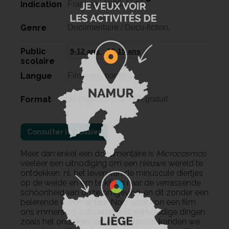
Indication
Frankrijk, 1996, 1h15
Genre
Documentaire / Docu-fiction,
Public
9-12 ans
12-15 ans
scolaire
Langue
Film sans paroles
Format
36 pages, 210 x 297, gratuit
Consulter le dossier
Meer dan enkel een documentaire is
Microcosmos
veeleer een uitnodiging om een nieuwe wereld te
ontdekken, nl. het leven van de minuscule diertjes
op de weide en om te kijken naar de verrassende
schoonheid van onze omgeving, en dit zonder een
belerende commentaar. Nog nooit kon een film
ons immers zo ontroeren met eenvoudige dingen
zoals het ontluiken van een klaproos; konden we