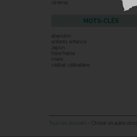
cinéma
MOTS-CLÉS
abandon
enfants enfance
Japon
frère fratrie
mère
célibat célibataire
Tous les dossiers
- Choisir un autre dos