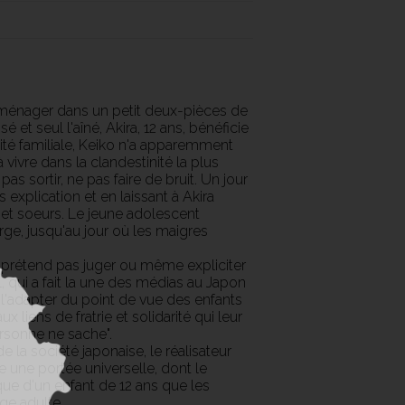
mménager dans un petit deux-pièces de
 et seul l'aîné, Akira, 12 ans, bénéficie
unité familiale, Keiko n'a apparemment
 vivre dans la clandestinité la plus
pas sortir, ne pas faire de bruit. Un jour
explication et en laissant à Akira
re et soeurs. Le jeune adolescent
rge, jusqu'au jour où les maigres
prétend pas juger ou même expliciter
, qui a fait la une des médias au Japon
e l'adapter du point de vue des enfants
x liens de fratrie et solidarité qui leur
ersonne ne sache".
la société japonaise, le réalisateur
e une portée universelle, dont le
tique d'un enfant de 12 ans que les
âge adulte.