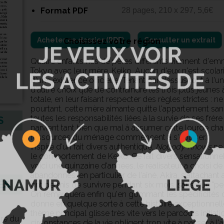
Format PDF
28 pages, 210 x 297, 5,6€
Consulter un extrait
Choisissez votre région
Quatre enfants nés de pères différents viennent d'e
Tokyo avec leur mère, Keiko. Aucun d'eux n'est scolarisé
d'une existence officielle. Tenant par dessus tout à l'
d'autre choix que de contraindre les trois plus jeunes à
totale, en leur faisant respecter des règles strictes : ne 
pourtant, cette mère aimante quitte l'appartement sans 
toutes les responsabilités liées à la survie de ses frè
S
parvient tant bien que mal à assumer cette lourde cha
ressources du ménage commencent à s'épuiser.
Inspiré d'un fait divers authentique,
Nobody Knows
ne 
le comportement de Keiko. Ce fait divers sensationnel
voici une quinzaine d'années, le réalisateur a choisi d
abandonnés, en particulier de l'aîné, Akira, s'attachant au
ÉS
ont permis de survivre pendant six mois, sans que "p
On remarquera enfin qu'en gommant les spécificités de 
donne en quelque sorte à cette histoire exceptionnell
thème principal glisse très vite vers le parcours initia
re du
circonstances de la vie obligent trop vite à passer à l'