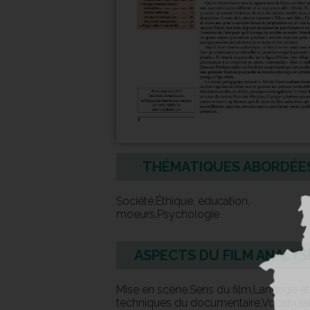
THÉMATIQUES ABORDÉE
Société,Éthique, éducation,
moeurs,Psychologie
ASPECTS DU FILM ANALYS
Mise en scène,Sens du film,Langage et
techniques du documentaire,Vocabulai