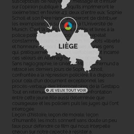
susceptibles de relayer leur message et d'influer
sur l'opinion publique. Lorsqu'ils imprimeront le
sixième tract en février 43, deux d'entre eux, Sophie
Scholl et son frère Hans, décideront de distribuer
les exemplaires en surnombre à l'Université de
Munich. C'est là qu'ils seront arrêtés et livrés à la
police politique, la Gestapo. Si Hitler répétait
constamment dans ses discours les mots «liberté
et honneur», ce sont ces quelques jeunes gens
qui, pratiquement seuls, ont véritablement incarné
ces valeurs en Allemagne à cette époque.
Sans hagiographie, le cinéaste Marc Rothemund a
retracé les derniers jours de Sophie Scholl,
confrontée à la répression policière. Il a disposé
pour cela d'un document exceptionnel, les
procès-verbaux des interrogatoires de la Gestapo.
Tout en retenue, le film retrace la confrontation
entre cette jeune fille aussi déterminée que
courageuse et les policiers puis les juges qui l'ont
interrogée.
Leçon d'histoire, leçon de morale, leçon
d'humanité, les mots sonnent sans doute un peu
faux pour défendre ce film qui nous interpelle
chacun sur notre capacité à résister à