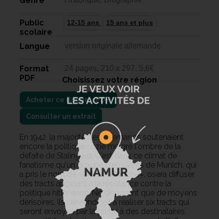
Genre
Public
12-15 ans
15 ans et plus
scolaire
Langue
version originale allemande
Format
24 pages, 210 x 297, 5,6€
PDF
Choisissez votre région
Consulter un extrait
En 1942, la majorité des Allemands soutenaient
encore la politique nazie malgré l'ombre de la
défaite de Stalingrad. C'est dans ce climat de
fanatisme qu'un groupe d'étudiants de Munich, qui
a pris le nom de «la Rose Blanche», osera diffuser
des tracts appelant à la résistance contre la
politique hitlérienne. Ne disposant que de moyens
dérisoires, ils parviendront à réaliser six tracts qui
seront envoyés par la poste à des destinataires