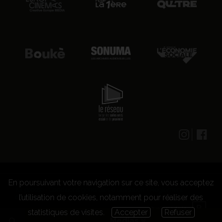
En poursuivant votre navigation sur ce site, vous acceptez
© 2026 CENTRE CULTUREL LES GRIGNOUX ASBL -
Kit presse
-
Conditions générales d'utilisation
-
Règlement
l’utilisation de cookies, notamment pour réaliser des
concours
statistiques de visites.
Accepter
Refuser
Medias