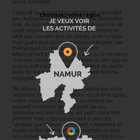
laisser subsister).
L'objectif du dossier proposé ici n'est cependant
Choisissez votre région
pas de fournir une méthode générale d'animation
mais de permettre une meilleure réflexion sur cet
objet singulier qu'est le cinéma. On constate en
effet que, souvent dans les débats, le film projeté
n'est guère plus qu'un prétexte pour aborder des
thématiques ou des réalités qui y sont
effectivement présentes, mais sans qu'on ne tienne
vraiment compte du propos même du film, que ce
propos soit considéré comme évident, ou que le
point de vue de l'auteur soit considéré comme
négligeable et peu pertinent.
Par ailleurs, le cinéma est également le lieu d'une
"expertise", celle des spécialistes du cinéma (qu'ils
soient créateurs ou analystes du cinéma) qui
peuvent considérer que leur point de vue,
généralement bien informé, est particulièrement
pertinent mais s'oppose souvent à celui des
"simples" spectateurs : ils mettent notamment en
évidence des dimensions (par exemple un sens
non évident, plus ou moins caché ou implicite) ou