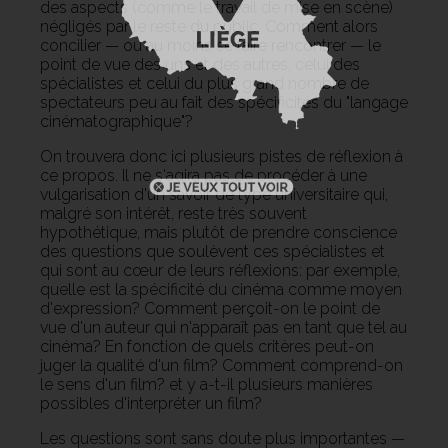
des aspects (comme le travail de mise en scène)
négligés par le reste du public. Comment alors
concilier — ou au moins se faire rencontrer — le
point de vue des uns et des autres, celui des
spécialistes et celui du plus grand nombre de
spectateurs peu au fait des spécificités du "langage
cinématographique"?
On trouvera donc ici plusieurs pistes de réflexion à
ce propos. Il ne s'agira pas de procéder à une
vulgarisation d'un savoir de type universitaire qui,
malgré son intérêt, reste très souvent
hypothétique, mais plutôt de prendre conscience
des questions que soulèvent ces spécialistes et
qui sont au cœur de leurs réflexions: par exemple,
quelle est la spécificité du cinéma comme moyen
d'expression? Comment perçoit-on le point de
vue d'un auteur qui n'apparaît pas en tant que tel au
cinéma? En fonction de quels critères peut-on
juger la qualité d'un film? Comment comprend-on
le sens d'un film? et y a-t-il plusieurs manières
possibles d'interpréter un film?
Les questions sont sans doute plus importantes —