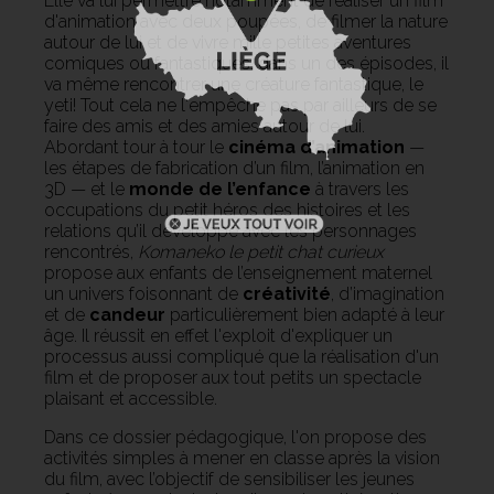
Elle va lui permettre notamment de réaliser un film
d'animation avec deux poupées, de filmer la nature
autour de lui et de vivre mille petites aventures
comiques ou fantastiques: dans un des épisodes, il
va même rencontrer une créature fantastique, le
yeti! Tout cela ne l'empêche pas par ailleurs de se
faire des amis et des amies autour de lui.
Abordant tour à tour le
cinéma d’animation
—
les étapes de fabrication d’un film, l’animation en
3D — et le
monde de l’enfance
à travers les
occupations du petit héros des histoires et les
relations qu’il développe avec les personnages
rencontrés,
Komaneko le petit chat curieux
propose aux enfants de l’enseignement maternel
un univers foisonnant de
créativité
, d’imagination
et de
candeur
particulièrement bien adapté à leur
âge. Il réussit en effet l'exploit d'expliquer un
processus aussi compliqué que la réalisation d'un
film et de proposer aux tout petits un spectacle
plaisant et accessible.
Dans ce dossier pédagogique, l'on propose des
activités simples à mener en classe après la vision
du film, avec l’objectif de sensibiliser les jeunes