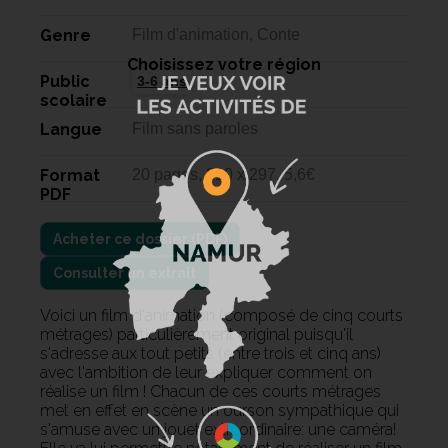
Genre
Film d'animation, Conte
Choisissez votre région
Public
3-6 ans
scolaire
Langue
Film sans paroles
Format
20 pages, 210 x 297, 5,6€
PDF
Consulter un extrait
Voici un film d'animation (composé de cinq courts
métrages) particulièrement original puisqu'il
s'adresse aux tout petits (entre trois et cinq ans)
avec l'ambition de leur expliquer comment on
réalise un film ! Chacun de ces courts métrages
met en effet en scène un ourson sympathique qui
s'amuse avec un jouet extraordinaire: une caméra!