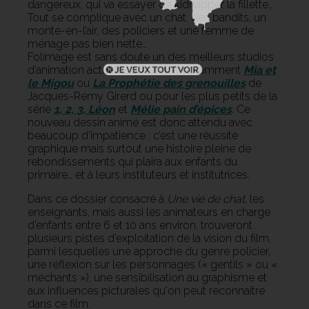
dangereux, qui va essayer de kidnapper la fillette…
Tout se complique avec un chat, des bandits, un
monte-en-l’air, des policiers et une femme de
ménage pas bien nette…
Folimage est sans doute un des meilleurs studios
d’animation actuels : on lui doit notamment
Mia et
le Migou
ou
La Prophétie des grenouilles
de
Jacques-Rémy Girerd ou pour les plus petits de la
série
1, 2, 3, Léon
et
Mélie pain d’épices
. Ce
nouveau dessin animé est donc attendu avec
beaucoup d’impatience : c’est une réussite
graphique mais surtout une histoire pleine de
rebondissements qui plaira aux enfants du
primaire… et à leurs instituteurs et institutrices.
Dans ce dossier consacré à
Une vie de chat
, les
enseignants, mais aussi les animateurs en charge
d’enfants entre 6 et 10 ans environ, trouveront
plusieurs pistes d’exploitation de la vision du film,
parmi lesquelles une approche du genre policier,
une réflexion sur les personnages (« gentils » ou «
méchants »), une sensibilisation au graphisme et
aux influences picturales qu'on peut reconnaître
dans ce film.