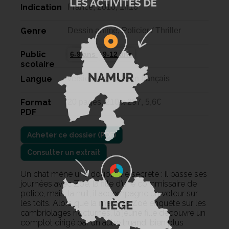
Indication
France, 2010, 1h10
Genre
Dessin animé, Policier / Thriller
Public
6-9 ans
9-12 ans
scolaire
Langue
version originale en français
Format
20 pages, 210 x 297, 5,6€
PDF
Consulter un extrait
Un chat mène une double vie secrète : il passe ses
journées avec Zoé, la fille d’une commissaire de
police, mais, la nuit, il accompagne un voleur sur
les toits. Alors que la mère de Zoé enquête sur les
cambriolages nocturnes, la jeune fille découvre un
complot dirigé par un autre truand, bien plus