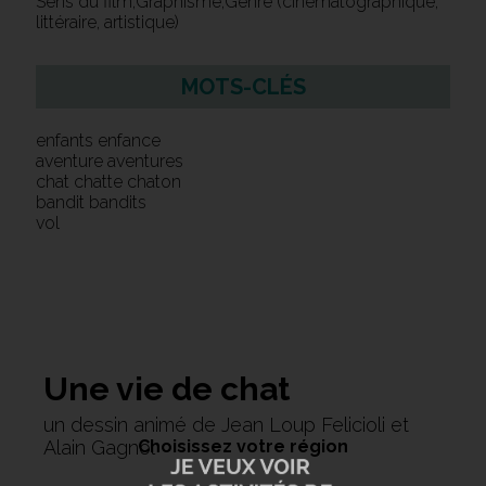
Sens du film,Graphisme,Genre (cinématographique,
littéraire, artistique)
MOTS-CLÉS
enfants enfance
aventure aventures
chat chatte chaton
bandit bandits
vol
Une vie de chat
un dessin animé de Jean Loup Felicioli et
Choisissez votre région
Alain Gagnol