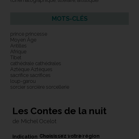
(cinématographique, littéraire, artistique)
MOTS-CLÉS
prince princesse
Moyen Âge
Antilles
Afrique
Tibet
cathédrale cathédrales
Aztèque Aztèques
sacrifice sacrifices
loup-garou
sorcier sorcière sorcellerie
Les Contes de la nuit
de Michel Ocelot
Choisissez votre région
Indication
France, 2011, 1h24