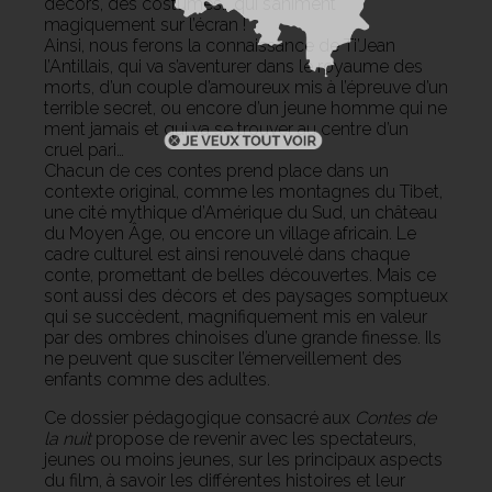
décors, des costumes… qui s’animent
magiquement sur l’écran !
Ainsi, nous ferons la connaissance de Ti’Jean
l’Antillais, qui va s’aventurer dans le royaume des
morts, d’un couple d’amoureux mis à l’épreuve d’un
terrible secret, ou encore d’un jeune homme qui ne
ment jamais et qui va se trouver au centre d’un
cruel pari…
Chacun de ces contes prend place dans un
contexte original, comme les montagnes du Tibet,
une cité mythique d’Amérique du Sud, un château
du Moyen Âge, ou encore un village africain. Le
cadre culturel est ainsi renouvelé dans chaque
conte, promettant de belles découvertes. Mais ce
sont aussi des décors et des paysages somptueux
qui se succèdent, magnifiquement mis en valeur
par des ombres chinoises d’une grande finesse. Ils
ne peuvent que susciter l’émerveillement des
enfants comme des adultes.
Ce dossier pédagogique consacré aux
Contes de
la nuit
propose de revenir avec les spectateurs,
jeunes ou moins jeunes, sur les principaux aspects
du film, à savoir les différentes histoires et leur