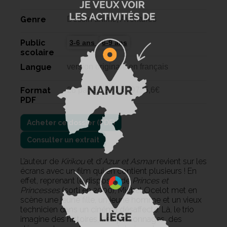
Genre
Dessin animé, Aventures
Public
3-6 ans
6-9 ans
scolaire
Langue
version originale en français
Format
28 pages, 210 x 297, 5,6€
PDF
Consulter un extrait
L’auteur de
Kirikou
et d'
Azur et Asmar
revient sur les
écrans avec un film qui en contient plusieurs ! En
effet, reprenant le dispositif de
Princes et
Princesses
(sorti en 2000), Michel Ocelot met en
scène une jeune fille, un jeune homme et un vieux
technicien dans un cinéma désaffecté. Là, le trio
imagine des histoires, des personnages, des