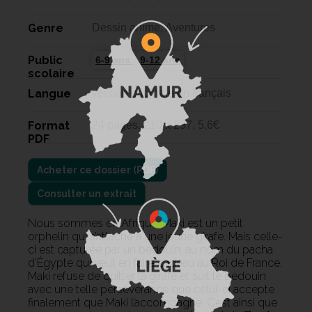
Genre
Dessin animé, Aventures
Public
6-9 ans
9-12 ans
scolaire
Langue
version originale en français
Format
24 pages, 210 x 297, 5,6€
PDF
Consulter un extrait
Nous sommes en Afrique. Maki est un petit
orphelin qui s’attache à une jeune girafe. Mais celle-
ci est capturée par un bédouin, au nom du pacha
d’Égypte qui veut en faire cadeau au Roi de France.
Maki refuse de quitter la girafe et suit le bédouin
avec une telle persévérance que celui-ci accepte
finalement que Maki l’accompagne. C’est ainsi que