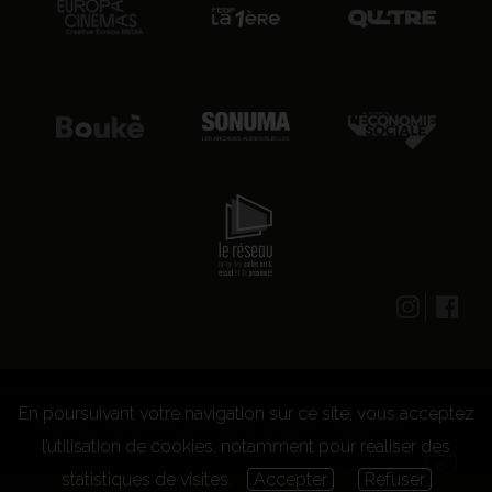
En poursuivant votre navigation sur ce site, vous acceptez
© 2026 CENTRE CULTUREL LES GRIGNOUX ASBL -
Kit presse
-
Conditions générales d'utilisation
-
Règlement
l’utilisation de cookies, notamment pour réaliser des
concours
statistiques de visites.
Accepter
Refuser