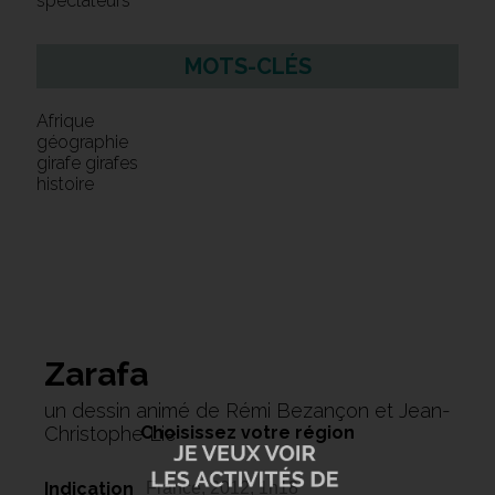
spectateurs
MOTS-CLÉS
Afrique
géographie
girafe girafes
histoire
Zarafa
un dessin animé de Rémi Bezançon et Jean-
Christophe Lie
Choisissez votre région
Indication
France, 2012, 1h18