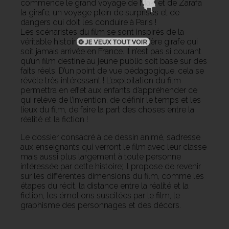
commence le grand voyage de Maki et de Zarafa
la girafe, un voyage plein de surprises et de
dangers qui doit les conduire à Paris !
Les scénaristes du film se sont inspirés de la
véritable histoire de Zarafa, la première girafe qui
soit jamais arrivée en France. Il n’est pas si courant
qu’un film destiné au jeune public soit basé sur des
faits réels. D’un point de vue pédagogique, cela se
révèle très intéressant ! L’exploitation du film
permettra en effet aux enfants d’appréhender ce
qui relève de l’invention, de définir le temps et les
lieux du film, de faire la part des choses entre la
réalité et la fiction !
Le dossier consacré à ce dessin animé, s’adresse
aux enseignants qui verront le film avec leur classe
mais aussi plus largement à toute personne
intéressée par cette histoire; il propose de revenir
sur les différentes dimensions du film, comme les
étapes du récit, la distance entre la réalité et la
fiction, les émotions suscitées par le film, le
graphisme des personnages et des décors.