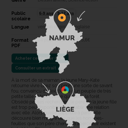
Genre
Public
6-9 ans
9-12 ans
scolaire
Langue
version originale anglaise
Format
24 pages, 210 x 297, 5,6€
PDF
Consulter un extrait
À la mort de sa maman, la jeune Mary-Kate
retourne vivre chez son père, une sorte de savant
fou, convaincu de l’existence d’un peuple de très
petite taille et très évolué qui habite la forêt.
Obsédé par ses recherches, le père de la jeune fille
est trop peu disponible pour établir une relation
avec elle. Alors qu’elle s’apprête à partir, elle
découvre bien malgré elle que les hommes-
feuilles que son père cherche à apercevoir existent