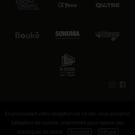
En poursuivant votre navigation sur ce site, vous acceptez
© 2026 CENTRE CULTUREL LES GRIGNOUX ASBL -
Kit presse
-
Conditions générales d'utilisation
-
Règlement
l’utilisation de cookies, notamment pour réaliser des
concours
statistiques de visites.
Accepter
Refuser