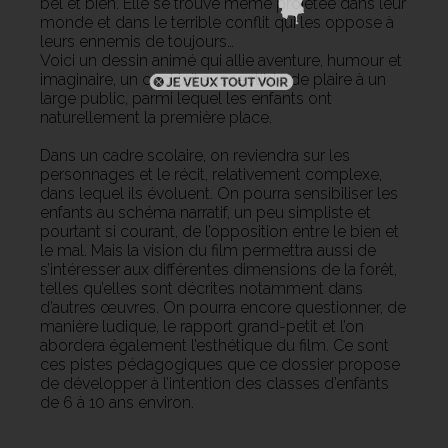
bel et bien. Elle se trouve même projetée dans leur
monde et dans le terrible conflit qui les oppose à
leurs ennemis de toujours…
Voici un dessin animé qui allie aventure, humour et
imaginaire, un cocktail susceptible de plaire à un
large public, parmi lequel les enfants ont
naturellement la première place.
Dans un cadre scolaire, on reviendra sur les
personnages et le récit, relativement complexe,
dans lequel ils évoluent. On pourra sensibiliser les
enfants au schéma narratif, un peu simpliste et
pourtant si courant, de l’opposition entre le bien et
le mal. Mais la vision du film permettra aussi de
s’intéresser aux différentes dimensions de la forêt,
telles qu’elles sont décrites notamment dans
d’autres œuvres. On pourra encore questionner, de
manière ludique, le rapport grand-petit et l’on
abordera également l’esthétique du film. Ce sont
ces pistes pédagogiques que ce dossier propose
de développer à l’intention des classes d’enfants
de 6 à 10 ans environ.