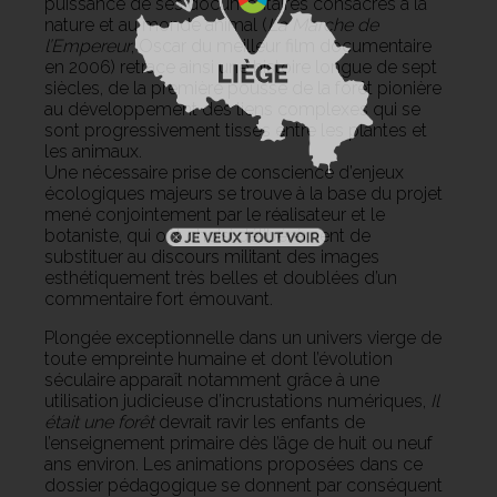
puissance de ses documentaires consacrés à la
nature et au monde animal (
La Marche de
l’Empereur
, Oscar du meilleur film documentaire
en 2006) retrace ainsi une histoire longue de sept
siècles, de la première pousse de la forêt pionière
au développement des liens complexes qui se
sont progressivement tissés entre les plantes et
les animaux.
Une nécessaire prise de conscience d’enjeux
écologiques majeurs se trouve à la base du projet
mené conjointement par le réalisateur et le
botaniste, qui ont choisi délibérément de
substituer au discours militant des images
esthétiquement très belles et doublées d’un
commentaire fort émouvant.
Plongée exceptionnelle dans un univers vierge de
toute empreinte humaine et dont l’évolution
séculaire apparaît notamment grâce à une
utilisation judicieuse d’incrustations numériques,
Il
était une forêt
devrait ravir les enfants de
l’enseignement primaire dès l’âge de huit ou neuf
ans environ. Les animations proposées dans ce
dossier pédagogique se donnent par conséquent