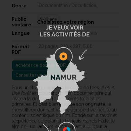
Genre
Documentaire / Docu-fiction,
Public
9-12 ans
Choisissez votre région
scolaire
Langue
version originale en français
Format
28 pages, 210 x 297, 5,6€
PDF
Consulter un extrait
Sous un titre qui rappelle le conte de fées,
Il était
une forêt
est pourtant un film documentaire qui
invite à la découverte des forêts tropicales
primaires. Et c’est bien là toute son originalité, le
merveilleux donnant ici une perspective inédite au
contenu scientifique du film. Fondé sur le savoir et
l’expérience du botaniste français Francis Hallé, le
film de Luc Jacquet, connu quant à lui pour la