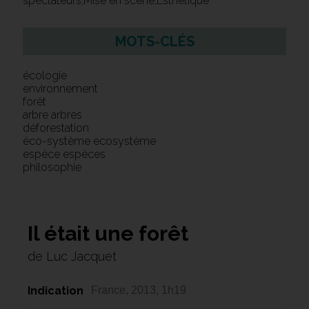
spectateurs,Mise en scène,Esthétique
MOTS-CLÉS
écologie
environnement
forêt
arbre arbres
déforestation
éco-système ecosystème
espèce espèces
philosophie
Il était une forêt
de Luc Jacquet
Indication
France, 2013, 1h19