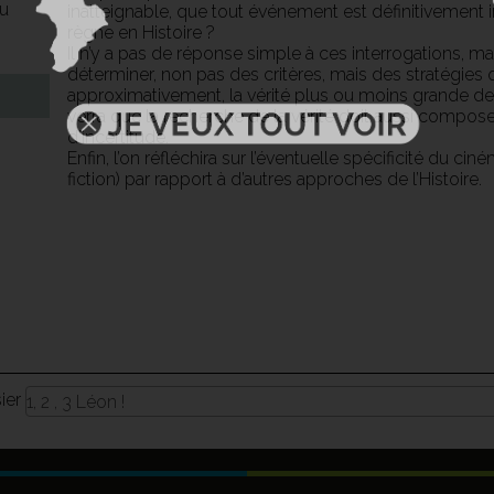
du
inatteignable, que tout événement est définitivement 
règne en Histoire ?
Il n’y a pas de réponse simple à ces interrogations, m
déterminer, non pas des critères, mais des stratégies
approximativement, la vérité plus ou moins grande de c
verra que la recherche de la vérité doit aussi compos
d’incertitude.
Enfin, l’on réfléchira sur l’éventuelle spécificité du ci
fiction) par rapport à d’autres approches de l’Histoire.
sier
1, 2 , 3 Léon !