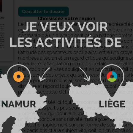
Consulter le dossier
Choisissez votre région
Le film historique est un genre largement représenté 
également question. Que peut-nous apprendre un film h
comparable à un ouvrage écrit par un historien prof
l’authenticité d’un tel film qui souvent se présente 
acteurs interprétant le rôle de personnages disparus m
L’attitude des spectateurs oscille ainsi entre une cr
montrées à l’écran et un regard critique qui souligne au c
la partialité, l’affabulation même de certaines réalisatio
Beaucoup d’analyses soulignent en particulier le fait
S
très souvent des enjeux qui sont ceux du présent : si 
propagande (du moins au sens étroit du terme), il n’est
disparue et répond toujours à des préoccupations actu
public susceptible d’être intéressé par de tels événem
L’étude proposée ici, tout en reconnaissant que toute
ÉS
implique des partis pris souvent implicites, entend réf
« ordinaires » qui, pour la plupart, ne sont pas histo
un film historique sans naïveté mais également sans u
déboucher rapidement sur une forme de scepticisme 
aux partis pris et à la subjectivité, doit-on en conclur