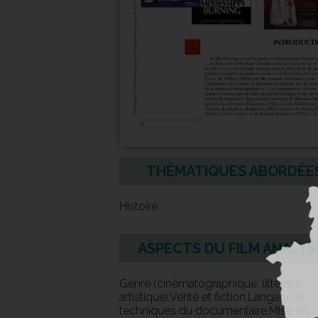
THÉMATIQUES ABORDÉE
Histoire
ASPECTS DU FILM ANALYS
Genre (cinématographique, littéraire,
artistique),Vérité et fiction,Langage et
techniques du documentaire,Mise en