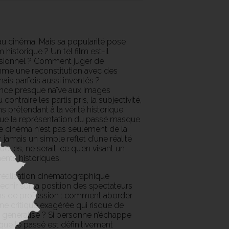
au cinéma. Mais sa popularité pose
istorique ? Un tel film est-il
essionnel ? Comment juger de
comme une reconstitution avec des
ais parfois aussi inventés ?
oyance presque naïve aux images
ontraire les partis pris, la subjectivité,
ns prétendant à la vérité historique.
 que la représentation du passé masque
le cinéma n’est pas seulement de la
 jamais un simple reflet d’une réalité
elles, ne serait-ce qu’en visant un
ents historiques.
 réalisation cinématographique
léchir sur la position des spectateurs
riens de profession : comment aborder
ne critique exagérée qui risque de
généralisé ? Si personne n’échappe
e que le passé est définitivement