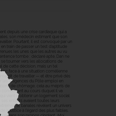
cent depuis une crise cardiaque qui a
 sociales, son médecin estimant que son
ailler. Pourtant, il est convoqué par un
 en train de passer un test d’aptitude
grenues les unes que les autres au vu
a sentence tombe : déclaré apte, Dan ne
 se tourner vers les allocations de
el de cette décision, mais un tel
 donc face à une situation cornélienne
interdit de travailler — et être privé dès
er les exigences du Pôle emploi en
cations de chômage, cela au mépris de
 combattant au cours duquel il va
 qui vient d’obtenir un logement social
t ses enfants avaient toutes leurs
s extrêmes et banales révèlent un univers
de injustice à l’égard des plus faibles.
, que dans son propos cinglant,
Moi,