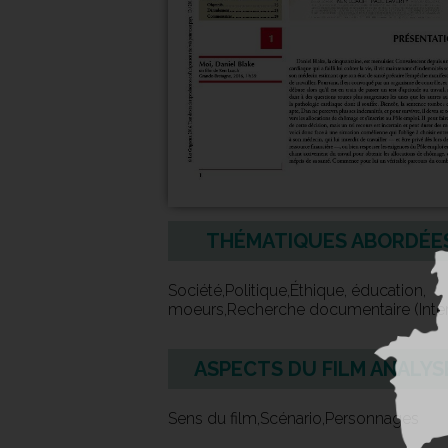
THÉMATIQUES ABORDÉE
Société,Politique,Éthique, éducation,
moeurs,Recherche documentaire (Inter
ASPECTS DU FILM ANALYS
Sens du film,Scénario,Personnages