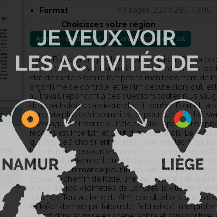
Format
40 pages, 210 x 297, 7.80€
Choisissez votre région
Acheter ce dossier
Consulter un extrait
Daniel Blake, la cinquantaine, est menuisier. Convales
failli lui coûter la vie, il vit maintenant d’indemnités
état de santé précaire l’empêche manifestement de trav
organisme de contrôle, et le film débute alors qu’il est
au travail, répondant à des questions toutes plus sau
de la pathologie cardiaque dont il souffre. Bientôt, l
percevra plus ses indemnités, et pour survivre, il devra
S
chômage et s’inscrire au Pôle emploi. Il peut faire app
recours est incertain et peut durer des mois. Le voici
qui l’oblige à choisir entre obéir à son médecin, qui lui 
net)
lors de toute ressource financière —, ou bien respect
cherchant activement du travail pour obtenir les allo
sa santé. Commence pour lui un véritable parcours du
ÉS
croiser le chemin de Katie, une jeune mère célibataire
à plus de 400 kilomètres de Londres, la ville où elle e
attaches. Tout au long du film, ces situations à la foi
kafkaïen dominé par l’absurde, l’arbitraire et une profon
Autant dans sa mise en scène, sobre et sans fioriture