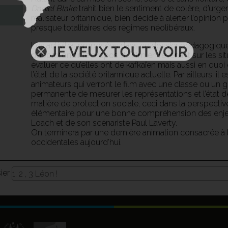
Daniel Blake
trahit bien le sentiment de colère, d’urg
réalisateur britannique, bien décidé à alerter l’opinion
presque totalitaires des régimes néolibéraux.
Les activités proposées dans ce dossier pédagogique 
d’approfondir le propos du film en revenant sur les si
évaluer ce qu’elles ont de kafkaïen mais aussi en quoi
l’état de la société britannique actuelle. Par ailleurs, 
animateurs qui verront le film avec une classe ou un 
permanente de mesurer les représentations et l’état 
matière de protection sociale, ceci dans la perspectiv
élémentaire pour une bonne compréhension des enjeu
Loach et de son scénariste Paul Laverty.
On terminera par une dernière animation consacrée à 
occidentales aujourd’hui.
sier
1, 2 , 3 Léon !