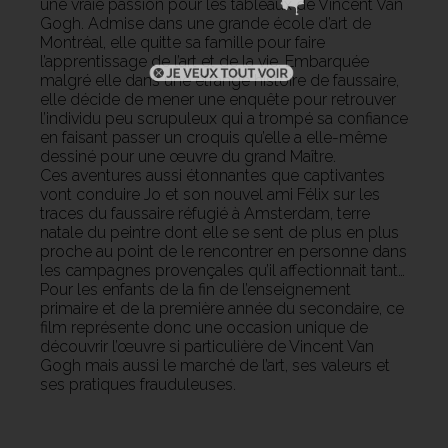
une vraie passion pour les tableaux de Vincent Van
Gogh. Admise dans une grande école d’art de
Montréal, elle quitte sa famille pour faire
l’apprentissage de l’art et de la vie. Embarquée
malgré elle dans une étrange histoire de faussaire,
elle décide de mener une enquête pour retrouver
l’individu peu scrupuleux qui a trompé sa confiance
en faisant passer un croquis qu’elle a elle-même
dessiné pour une œuvre du grand Maître.
Ces aventures aussi étonnantes que captivantes
vont conduire Jo et son nouvel ami Félix sur les
traces du faussaire réfugié à Amsterdam, terre
natale du peintre dont elle se sent de plus en plus
proche au point de le rencontrer en personne dans
les campagnes provençales qu’il affectionnait tant…
Pour les enfants de la fin de l’enseignement
primaire et de la première année du secondaire, ce
film représente donc une occasion unique de
découvrir l’œuvre si particulière de Vincent Van
Gogh mais aussi le marché de l’art, ses valeurs et
ses pratiques frauduleuses.