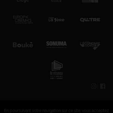
En poursuivant votre navigation sur ce site, vous acceptez
© 2026 CENTRE CULTUREL LES GRIGNOUX ASBL -