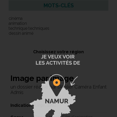
MOTS-CLÉS
cinéma
animation
technique techniques
dessin animé
Choisissez votre région
Image par image
un dossier réalisé par l'Atelier Caméra Enfant
Admis
Indication
Liège, 1992