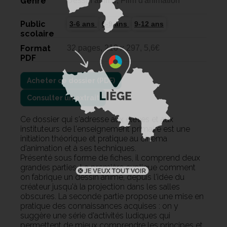
Genre
Dessin animé, Film d'animation
Public
3-6 ans
6-9 ans
9-12 ans
scolaire
Format
32 pages, 210 x 297, 5,6€
PDF
Consulter un extrait
Ce dossier qui s'adresse aux élèves et aux
instituteurs de l'enseignement primaire est une
initiation théorique et pratique au cinéma
d'animation et à ses techniques.
Présenté sous forme de fiches, il comprend deux
grandes parties. La première explique comment
on fabrique un dessin animé, depuis l'idée du
créateur jusqu'à la projection dans les salles
obscures. La seconde partie propose une mise en
pratique des connaissances acquises : on y
suggère une série d'activités ludiques qui
permettent de mieux comprendre les principes et