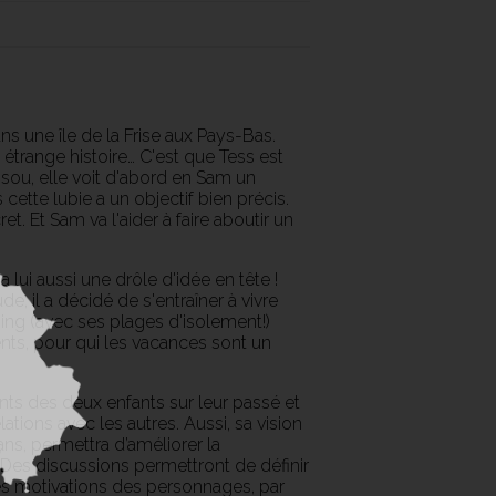
s une île de la Frise aux Pays-Bas.
e étrange histoire… C'est que Tess est
n sou, elle voit d'abord en Sam un
 cette lubie a un objectif bien précis.
et. Et Sam va l'aider à faire aboutir un
 lui aussi une drôle d'idée en tête !
ude, il a décidé de s'entraîner à vivre
ing (avec ses plages d'isolement!)
rents, pour qui les vacances sont un
ts des deux enfants sur leur passé et
lations avec les autres. Aussi, sa vision
ans, permettra d’améliorer la
 Des discussions permettront de définir
les motivations des personnages, par