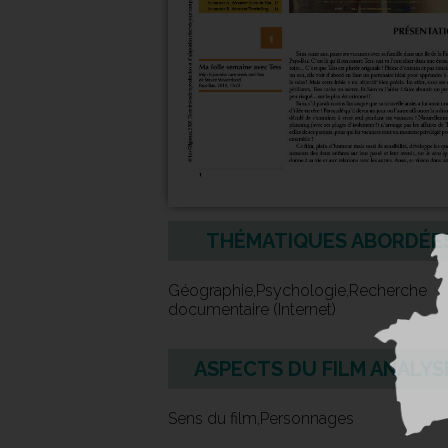
THÉMATIQUES ABORDÉE
Géographie,Psychologie,Recherche
documentaire (Internet)
ASPECTS DU FILM ANALYS
Sens du film,Personnages