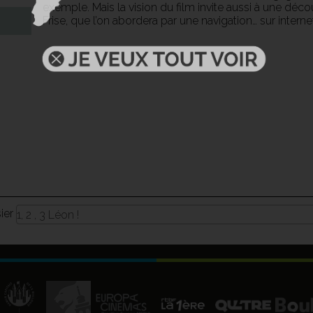
exemple. Mais la vision du film invite aussi à une déc
Frise, que l’on abordera par une navigation… sur internet
sier
1, 2 , 3 Léon !