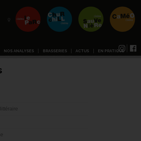
NOS ANALYSES
BRASSERIES
ACTUS
EN PRATIQUE
s
ttéraire
se