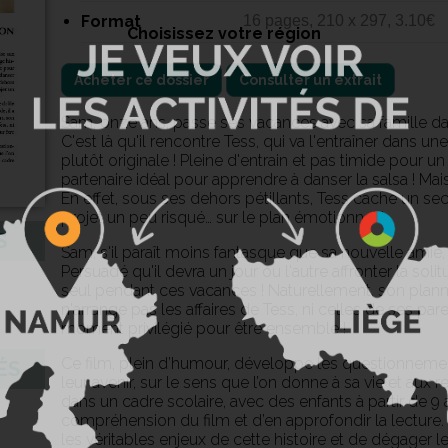
Format
16 pages, 210 x 297, 3.10€
Choisissez votre région
Acheter ce dossier
Consulter un extrait
Sam, onze ans, passe ses vacances avec sa famille dan
C'est là qu'il rencontre Tess, qui va l'entraîner dans un
plutôt originale ! Pleine d'entrain et pas timide pour u
partenaire idéal pour apprendre à danser la salsa ! Mais
En effet, sous ses dehors pétillants, Tess cache un secr
projet un peu risqué… sur le plan émotionnel !
S
Sam, s'il paraît moins fantasque que sa nouvelle amie, a
Persuadé qu'il devra un jour ou l'autre affronter la solit
seul pendant ces vacances ! Naturellement, son plann
n'arrange pas les affaires de Tess, ni celles de ses pa
moment privilégié pour être ensemble !
Ce film, plein d’humour, développe les questionnemen
ÉS
leur avenir, sur le sens que l’on donne à sa vie et aux re
dans un cadre scolaire, avec des enfants à partir de 9 
compréhension du film et d’en approfondir la lecture.
les véritables enjeux de cette histoire et de dégager 