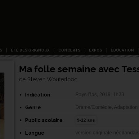
S
ÉTÉ DES GRIGNOUX
CONCERTS
EXPOS
ÉDUCATION
Ma folle semaine avec Tes
de Steven Wouterlood
Indication
Pays-Bas, 2019, 1h23
Genre
Drame/Comédie, Adaptation li
Public scolaire
9-12 ans
Langue
version originale néerlandai