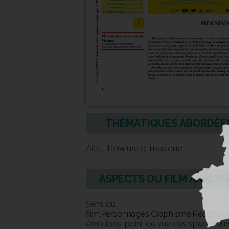
THÉMATIQUES ABORDÉE
Arts, littérature et musique
ASPECTS DU FILM ANALYS
Sens du
film,Personnages,Graphisme,Réactions
émotions, point de vue des spectateur