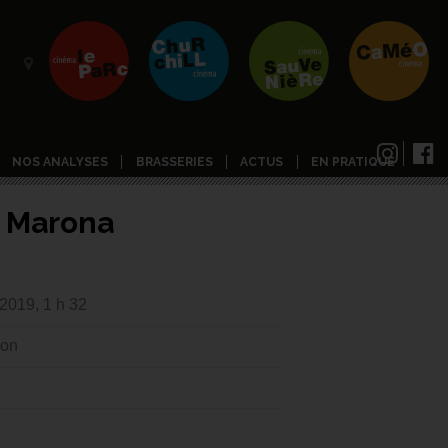
NOS ANALYSES
BRASSERIES
ACTUS
EN PRATIQUE
e Marona
2019, 1 h 32
ion