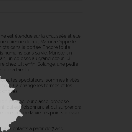
nne est étendue sur la chaussée et elle
une chienne de rue, Marona s’appelle
hiots dans la portée. Encore toute
ois humains dans sa vie. Manole, un
tvan, un colosse au grand cœur, lui
re chez lui ; enfin, Solange, une petite
n de sa famille.
nous, les spectateurs, sommes invités
e tout. Ça change les formes et les
s choses.
 le film avec leur classe, propose
nt, qui est foisonnant et qui surprendra
t du sens de la vie; les points de vue
t aux enfants à partir de 7 ans