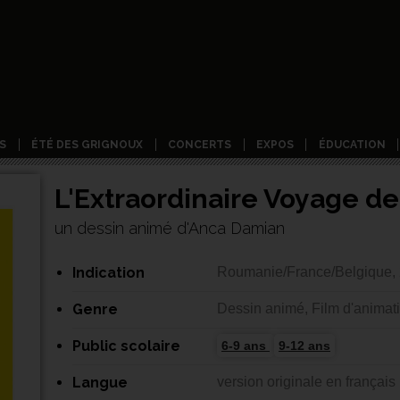
S
ÉTÉ DES GRIGNOUX
CONCERTS
EXPOS
ÉDUCATION
L'Extraordinaire Voyage d
un dessin animé d'Anca Damian
Indication
Roumanie/France/Belgique, 
Genre
Dessin animé, Film d'animat
Public scolaire
6-9 ans
9-12 ans
Langue
version originale en français