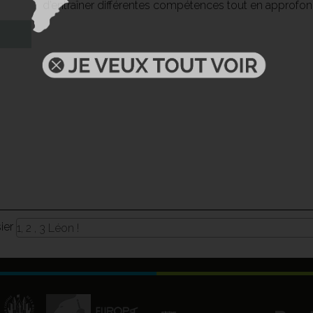
d’entraîner différentes compétences tout en approfondi
sier
1, 2 , 3 Léon !