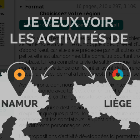
Format
16 pages, 210 x 297, 3.10€
Choisissez votre région
Acheter ce dossier
Consulter un extrait
Marona vient d'être renversée par une voiture. La chie
se remémore sa vie. Fille d’un dogue à pedigree et d’
d’abord Neuf, car elle a été précédée par huit autres c
petite, elle est abandonnée. Elle connaîtra pourtant tr
acrobate, lui fera connaître la vie de saltimbanque ; Is
confiera la surveillance d’un chantier, avant de la prend
fille, aura un peu de mal à faire accepter Marona au sei
S
Avec Marona, dont nous entendons la voix intérieure, 
à voir le monde avec les yeux d’un chien. Et ça chang
couleurs, mais ça change aussi le sens et la valeur de
Ce dossier, qui se destine aux enseignants qui verront
ÉS
d’explorer quelques pistes : le graphisme, naturelleme
certainement les spectateurs; la question du bonheur e
des différents personnages, etc.
,
Les propositions d’activité développées ici permettron
s