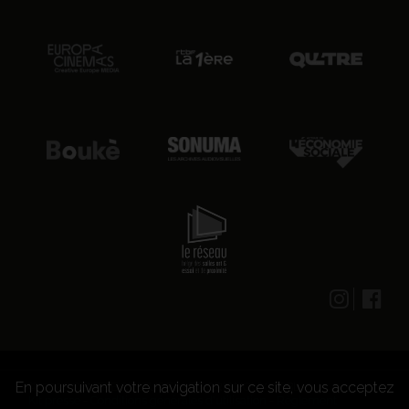
En poursuivant votre navigation sur ce site, vous acceptez
© 2026 CENTRE CULTUREL LES GRIGNOUX ASBL -
Kit presse
-
Conditions générales d'utilisation
-
Règlement