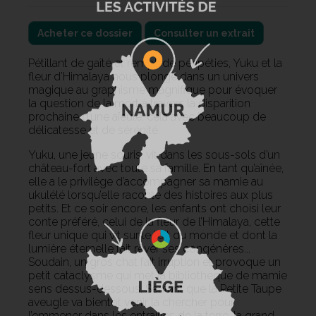
Acheter ce dossier
Consulter un extrait
Pétillant de gaîté et rempli de péripéties, Yuku et la
fleur d’Himalaya nous plonge dans un univers
magique au graphisme magnifique pour évoquer
la question de la mort à travers la disparition
prochaine d’une aïeule, cela avec beaucoup de
délicatesse et de sérénité.
Yuku, une jeune souris, vit dans les sous-sols d’un
château-fort avec toute sa famille. En tant qu’aînée,
elle a le privilège d’accompagner sa mamie au
ukulélé lorsqu’elle raconte des histoires aux plus
petits. Et ce soir encore, les enfants ont choisi leur
conte préféré, celui de la fleur de l’Himalaya, cette
fleur unique qui vit sur le toit du monde et dont la
lumière éternelle fait rêver ses congénères...
Soudain, un gros chat fait irruption et provoque un
petit cataclysme qui met la bibliothèque de mamie
sens dessus-dessous. Sentant que la Petite Taupe
aveugle va bientôt venir la chercher pour
l’emmener dans les entrailles de la terre, la grand-