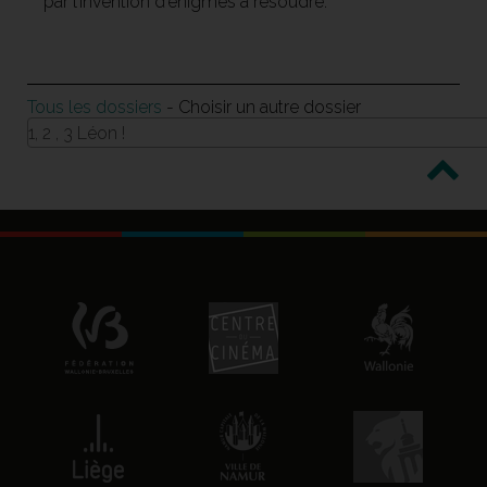
par l’invention d’énigmes à résoudre.
Tous les dossiers
- Choisir un autre dossier
1, 2 , 3 Léon !