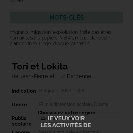
MOTS-CLÉS
migrants, migration, exploitation, traite des êtres
humains, sans-papiers, MENA, mena, clandestin,
clandestinité, Liège, drogue, cannabis
Tori et Lokita
de Jean-Pierre et Luc Dardenne
Indication
Belgique, 2022, 1h28
Genre
Film à dimension sociale, Drame
Choisissez votre région
Public
12-15 ans, 15 et plus
scolaire
Langue
Version originale en français