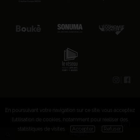
En poursuivant votre navigation sur ce site, vous acceptez
© 2026 CENTRE CULTUREL LES GRIGNOUX ASBL -
Kit presse
-
Conditions générales d'utilisation
-
Règlement
l’utilisation de cookies, notamment pour réaliser des
concours
statistiques de visites.
Accepter
Refuser
Medias