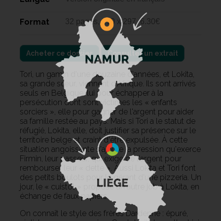
Format
32 pages, 210 x 297, 6.30€
Acheter ce dossier
Consulter un extrait
Tori, un gamin d'une douzaine d'années, et Lokita,
sa grande sœur, viennent d'Afrique.
Ils sont arrivés
seuls en Belgique, lui pour échapper à la
persécution dont sont victimes les « enfants
sorciers », elle pour gagner de l'argent pour aider
sa famille restée au pays.
Mais si Tori a le statut de
réfugié, Lokita, elle, doit justifier sa présence sur le
territoire belge et craint d'être expulsée.
À cette
situation angoissante s'ajoute la pression qu'exerce
Firmin, leur passeur, qui exige de l'argent pour
rembourser leur « dette ».
Aussi Lokita et Tori font
des petits boulots pour le gérant d'une pizzeria.
Un
jour, le « cuistot » propose un autre job à Lokita, en
échange de faux papiers.
On connaît le style des frères Dardenne : épuré,