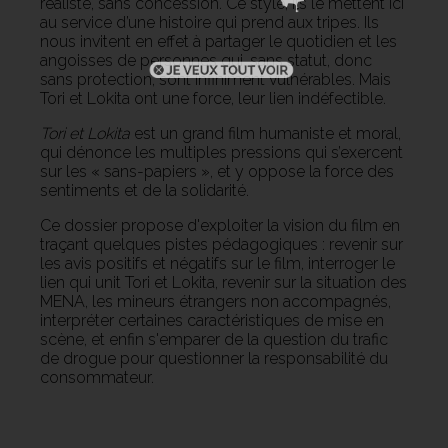
réaliste, sans concession. Ce style, ils le mettent ici
au service d’une histoire qui prend aux tripes. Ils
nous invitent en effet à partager le quotidien et les
angoisses de personnes qui, sans statut, donc
sans protection, sont infiniment vulnérables. Mais
Tori et Lokita ont une force, leur lien indéfectible.
Tori et Lokita
est un grand film humaniste et moral,
qui dénonce les multiples pressions qui s’exercent
sur les « sans-papiers », et y oppose la force des
sentiments et de la solidarité.
Ce dossier propose d'exploiter la vision du film en
traçant quelques pistes pédagogiques : revenir sur
les avis positifs et négatifs sur le film, interroger le
lien qui unit Tori et Lokita, revenir sur la situation des
MENA, les mineurs étrangers non accompagnés,
interpréter certaines caractéristiques de mise en
scène, et enfin s'emparer de la question du trafic
de drogue pour questionner la responsabilité du
consommateur.