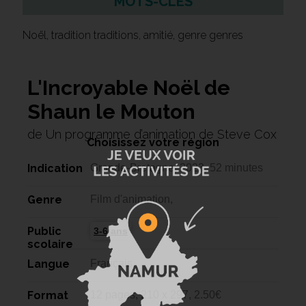
MOTS-CLÉS
Noël, tradition traditions, amitié, genre genres
L'Incroyable Noël de
Shaun le Mouton
de Un programme d’animation de Steve Cox
Choisissez votre région
Indication
Grande-Bretagne, 2023, 52 minutes
Genre
Film d'animation,
Public
3-6 ans
scolaire
Langue
Français
Format
12 pages, 210 x 297, 2.50€