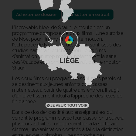
Acheter ce dossier
Consulter un extrait
L’incroyable Noël de Shaun le mouton est un
programme composé de deux films : Une surprise
de Noël pour Timmy et Shaun le mouton,
l’échappée de Noël. Les deux films sont issus des
studios Aardman, célèbres pour leurs films
d’animation en stop motion, notamment la série
des Wallace et Gromit, où apparaît déjà le mouton
Shaun.
Les deux films du programme sont sans parole et
se destinent aux jeunes enfants des classes
maternelles, à partir de quatre ans environ. Il s’agit
d’un divertissement idéal à l’approche des fêtes de
fin d’année.
Dans ce dossier destiné aux enseignant·e·s qui
verront le programme avec leur classe, on trouvera
plusieurs activités : une préparation à la sortie au
cinéma, une animation destinée à faire la distinction
entre les deux histoires, une approche des