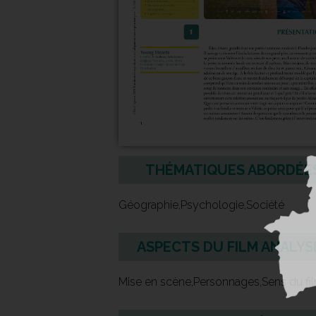
THÉMATIQUES ABORDÉE
Géographie,Psychologie,Société
ASPECTS DU FILM ANALYS
Mise en scène,Personnages,Sens du fi