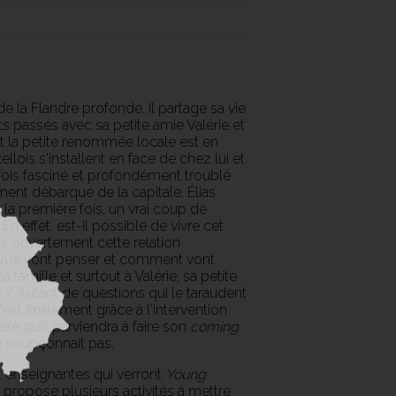
e la Flandre profonde. Il partage sa vie
s passés avec sa petite amie Valérie et
t la petite renommée locale est en
llois s'installent en face de chez lui et
fois fasciné et profondément troublé
ment débarqué de la capitale, Élias
la première fois, un vrai coup de
n effet, est-il possible de vivre cet
pas ouvertement cette relation
? Que vont penser et comment vont
famille et surtout à Valérie, sa petite
? Autant de questions qui le taraudent
est finalement grâce à l'intervention
re qu'il parviendra à faire son
coming
ne soupçonnait pas.
 enseignantes qui verront
Young
 propose plusieurs activités à mettre