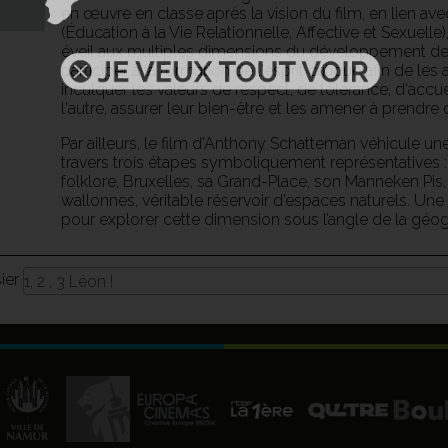
en œuvre en classe après la vision du film, en lien av
(Éducation à la Vie Relationnelle, Affective et Sexuel
éveil aux multiples dimensions du développement de
participer à la formation de l'esprit critique afin de les 
inculquer les valeurs de respect, de tolérance, d'accue
l'autre, assurer leur bien-être et les amener à prendre
Par ailleurs, le film d'Anthony Schatteman véhicule un
travers trois étapes symboliquement représentatives : l
folklore, Bruxelles, sa Grand-Place, son Manneken Pis,
wallonnes, véritable réservoir d’espaces naturels. U
pour explorer cette dimension sous l’angle de la géo
sier
1, 2 , 3 Léon !