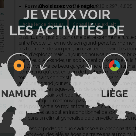
Choisissez votre région
Format
24 pages, 210 x 297, 4.80€
Acheter ce dossier
Consulter un extrait
Élias, 14 ans, grandit dans une petite commune rurale d
entre l'école, la ferme de son grand-père, les moment
les tournées de son père, un chanteur de variétés don
train d'exploser. Mais un jour, de nouveaux voisins bruxe
parmi eux, Alexander, un adolescent de son âge. À la 
par l'arrivée de ce beau garçon franc et ouvert fraîche
comprend qu'il est en train de tomber amoureux pour 
S
tonnerre dans son existence routinière et sans nuage… E
amour au grand jour et à quel prix ? Et s'il n'assume 
amoureuse, ne risque-t-il pas de perdre Alexander 
réagir ses copains et copines ? Comment en parler à sa 
amie pour qui il n'éprouve pas ces mêmes sentiments 
ÉS
et le poussent à se replier totalement sur lui-même. C'
salvatrice et au soutien inconditionnel de son grand-pè
out
, dans un climat généralisé de bienveillance qu'il 
lm
Ce dossier pédagogique s'adresse aux enseignants et
Hearts
avec des élèves âgés de treize ans au moins. Il