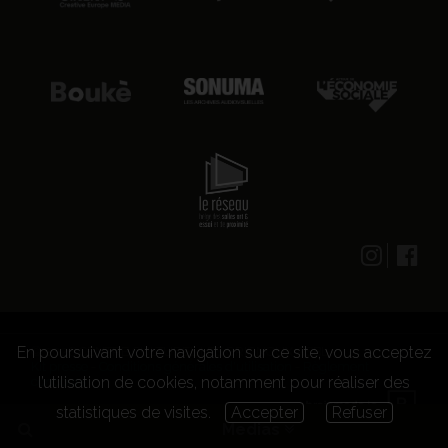
En poursuivant votre navigation sur ce site, vous acceptez
© 2026 CENTRE CULTUREL LES GRIGNOUX ASBL -
Kit presse
-
Conditions générales d'utilisation
-
Règlement
l’utilisation de cookies, notamment pour réaliser des
concours
statistiques de visites.
Accepter
Refuser
Medias