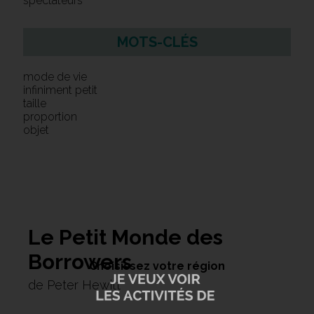
spectateurs
MOTS-CLÉS
mode de vie
infiniment petit
taille
proportion
objet
Le Petit Monde des
Borrowers
Choisissez votre région
de Peter Hewitt