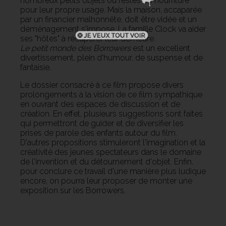
nombreux petits objets ou restes de nourriture
pour leur propre usage. Mais la maison, accaparée
par un financier malhonnête, doit être vidée et un
déménagement s'impose. La famille Clock va aider
ses "hôtes" à récupérer leur demeure.
Le petit monde des Borrowers
est un excellent
divertissement, plein d'humour, de suspense et de
fantaisie.
Le dossier consacré à ce film propose divers
prolongements à la vision de ce film sympathique
en ouvrant des espaces de discussion et de
création. En effet, plusieurs suggestions sont faites
qui permettront de guider et de diversifier les
prises de parole des enfants autour du film.
D'autres propositions stimuleront l'imagination et la
créativité des jeunes spectateurs dans le domaine
de l'invention et du détournement d'objet. Enfin,
pour conclure ce travail d'une manière plus ludique
encore, on pourra leur proposer de monter une
exposition sur les Borrowers.