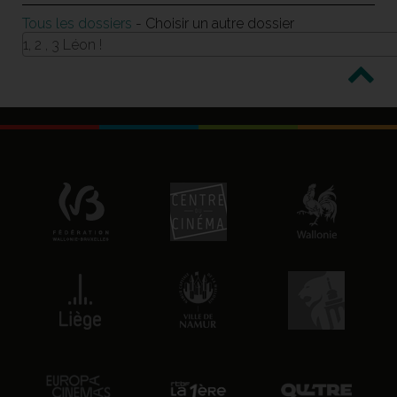
Tous les dossiers
- Choisir un autre dossier
1, 2 , 3 Léon !