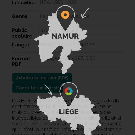
Indication
USA, 1998, 1h26
Genre
Fantastique, Aventures
Public
6-9 ans
9-12 ans
scolaire
Langue
version originale anglaise
Format
20 pages, 210 x 297, 5,6€
PDF
Consulter un extrait
Les Borrowers sont de petits personnages de dix
centimètres de haut, semblables aux humains,
mais qui vivent cachés, dans tous les espaces
inaccessibles de la maison. Une famille abrite ainsi,
sans le savoir, les Clock, une famille de Borrowers,
qui - c'est leur métier! - récupèrent et recyclent de