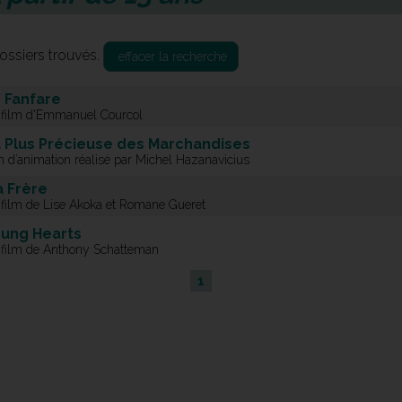
ossiers trouvés.
effacer la recherche
 Fanfare
 film d'Emmanuel Courcol
 Plus Précieuse des Marchandises
m d’animation réalisé par Michel Hazanavicius
 Frère
 film de Lise Akoka et Romane Gueret
ung Hearts
 film de Anthony Schatteman
1