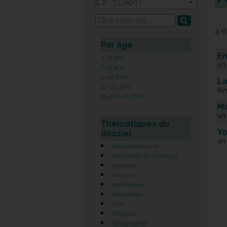
1, 2 , 3 Léon !
4 d
Par âge
En
3-6 ans
un
6-9 ans
9-12 ans
La
12-15 ans
fil
15 ans et plus
Ma
un
Thématiques du
Yo
dossier
un
environnement
littérature et musique
moeurs
mœurs
techniques
éducation
Arts
Ethique
Géographie