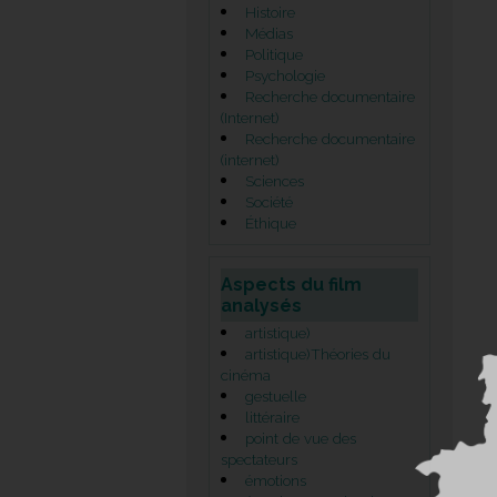
Histoire
Médias
Politique
Psychologie
Recherche documentaire
(Internet)
Recherche documentaire
(internet)
Sciences
Société
Éthique
Aspects du film
analysés
artistique)
artistique)Théories du
cinéma
gestuelle
littéraire
point de vue des
spectateurs
émotions