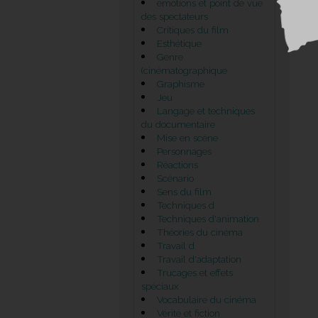
émotions et point de vue
des spectateurs
Critiques du film
Esthétique
Genre
(cinématographique
Graphisme
Jeu
Langage et techniques
du documentaire
Mise en scène
Personnages
Réactions
Scénario
Sens du film
Techniques d
Techniques d'animation
Théories du cinéma
Travail d
Travail d'adaptation
Trucages et effets
spéciaux
Vocabulaire du cinéma
Vérité et fiction