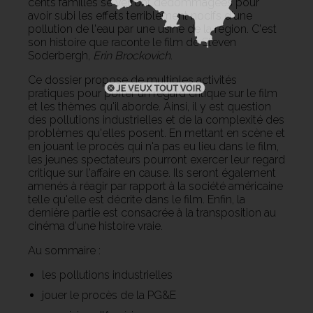
cents familles se verront dédommagées pour
avoir subi les effets terriblement nocifs d'une
pollution de l'eau par une usine de la région. C'est
son histoire que raconte le film de Steven
Soderbergh,
Erin Brockovich
.
Ce dossier propose de multiples activités
pratiques pour porter un regard critique sur le film
et les thèmes qu'il aborde. Ainsi, il y est question
des pollutions industrielles et de la complexité des
problèmes qu'elles posent. En mettant en scène et
en jouant le procès qui n'a pas eu lieu dans le film,
les jeunes spectateurs pourront exercer leur regard
critique sur l'affaire en cause. Ils seront également
amenés à réagir par rapport à la société américaine
telle qu'elle est décrite dans le film. Enfin, la
dernière partie est consacrée à la transposition au
cinéma d'une histoire vraie.
Au sommaire :
les pollutions industrielles
jouer le procès de la PG&E