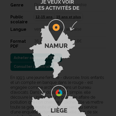
Genre
Drame/Comédie, Biographie
Public
12-15 ans
15 ans et plus
scolaire
Langue
version originale anglaise
Format
36 pages, 210 x 297, 5,6€
PDF
Consulter un extrait
En 1993, une jeune femme - divorcée, trois enfants
et un compte en banque dans le rouge - est
engagée comme archiviste dans un bureau
d'avocats. Dans un dossier tout simple, elle
découvre les indices d'une possible affaire de
pollution que l'on cherche à cacher. Elle va mettre
toute sa générosité et son bon sens au service
d'une enquête au terme de laquelle plus de six