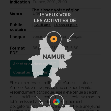
Indication
France, 2001, 2h00
Choisissez votre région
Genre
Drame/Comédie,
Public
12-15 ans
15 ans et plus
scolaire
Langue
version originale en français
Format
36 pages, 210 x 297, 5,6€
PDF
Consulter un extrait
Fille d'un médecin militaire et d'une institutrice,
Amélie Poulain n'a pas eu une enfance banale.
Prétendument cardiaque, elle a été tenue à l'écart
de la société et en particulier de l'école, sa maman
lui fournissant à domicile l'enseignement
obligatoire. Son père devenu veuf et elle une jeune