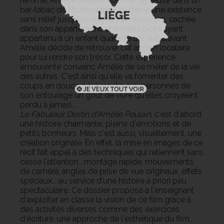
femme, Amélie travaille comme serveuse dans un
bar-tabac de Montmartre. Elle mène une existence
sans relief jusqu'au soir où elle découvre, cachée
dans son appartement, une petite boîte ayant
appartenu à un enfant quarante ans auparavant.
Amélie décide de retrouver cet ancien locataire
pour lui rendre son trésor. Cette expérience
émouvante convainc Amélie de se mêler de la vie
des autres. C'est ainsi qu'elle va fomenter des
coups en douce pour rendre aux personnes de
son entourage un goût de vivre qu'elles croyaient
perdu à jamais...
Le Fabuleux Destin d'Amélie Poulain
, c'est d'abord
une histoire charmante, pleine d'émotions et de
petits bonheurs. Mais c'est aussi, visuellement, une
création originale. En effet, la mise en images de ce
récit fait appel à des techniques qui retiennent sans
cesse l'attention : montage rapide, mouvements
de caméra, angles de prise de vue originaux, effets
spéciaux... au service d'une histoire a priori peu
spectaculaire. Ce dossier propose à l'enseignant
d'exploiter en classe la vision de ce film grâce à
des activités diverses comme des exercices
d'écriture, une approche de l'esthétique du film,