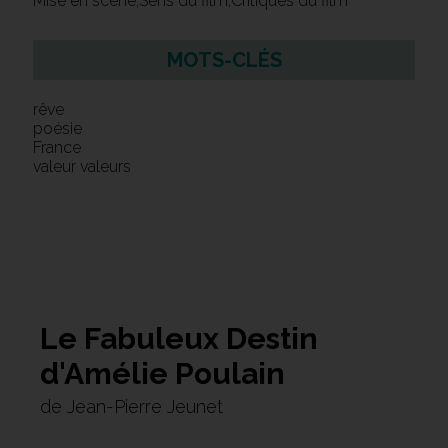
Mise en scène,Sens du film,Critiques du film
MOTS-CLÉS
rêve
poésie
France
valeur valeurs
Le Fabuleux Destin
d'Amélie Poulain
de Jean-Pierre Jeunet