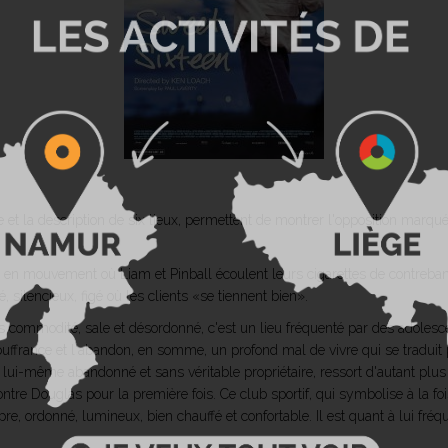
 et la description de six lieux, permettent de montrer l'opposition marq
 en mouvement où Liam et Pinball écoulent leurs cigarettes de contreba
 silencieux, figé où les clients «se tiennent bien».
s commodité, sale et désordonné, c'est un lieu fréquenté par des adolesc
souffrance et l'abandon, en somme, un profond mal de vivre qui se traduit 
, lui-même abandonné et sans véritable propriétaire, ressort d'autant plus 
re Douglas pour la première fois. Ce club sportif, qui symbolise à la fois 
re, ordonné, lumineux, bien chauffé et confortable. Il est quant à lui fré