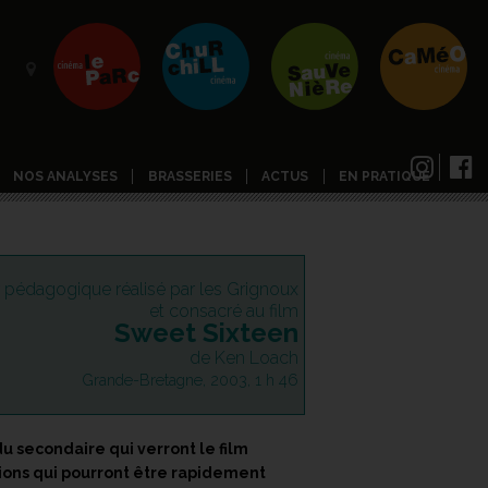
NOS ANALYSES
BRASSERIES
ACTUS
EN PRATIQUE
r pédagogique réalisé par les Grignoux
et consacré au film
Sweet Sixteen
de Ken Loach
Grande-Bretagne, 2003, 1 h 46
u secondaire qui verront le film
ations qui pourront être rapidement