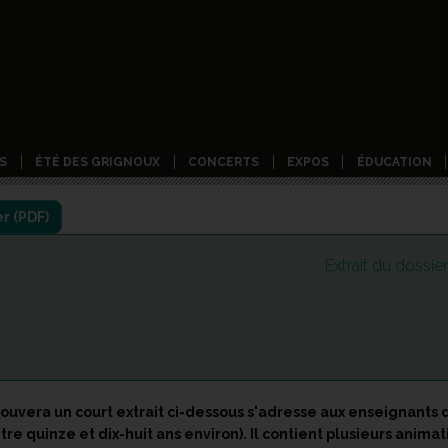
S
ÉTÉ DES GRIGNOUX
CONCERTS
EXPOS
ÉDUCATION
Extrait du dossie
uvera un court extrait ci-dessous s'adresse aux enseignants d
re quinze et dix-huit ans environ). Il contient plusieurs anim