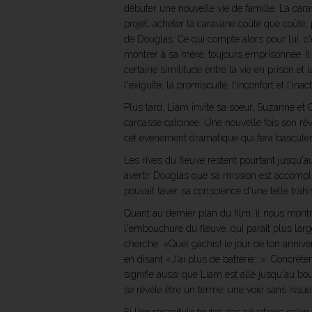
débuter une nouvelle vie de famille. La cara
projet: acheter la caravane coûte que coût
de Douglas. Ce qui compte alors pour lui, c'
montrer à sa mère, toujours emprisonnée. Il
certaine similitude entre la vie en prison et
l'exiguïté, la promiscuité, l'inconfort et l'i
Plus tard, Liam invite sa soeur, Suzanne et C
carcasse calcinée. Une nouvelle fois son rêve d
cet événement dramatique qui fera basculer
Les rives du fleuve restent pourtant jusqu'au
avertir Douglas que sa mission est accomplie 
pouvait laver sa conscience d'une telle trah
Quant au dernier plan du film, il nous mont
l'embouchure du fleuve, qui paraît plus large
cherche. «Quel gâchis! le jour de ton anniver
en disant «J'ai plus de batterie...». Concrèt
signifie aussi que Liam est allé jusqu'au bo
se révèle être un terme, une voie sans iss