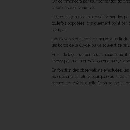
On commencera par leur demander de dresse
caractériser ces endroits.
L'étape suivante consistera à former des pai
toutefois opposées, pratiquement point par p
Douglas.
Les élèves seront ensuite invités à sortir du
les bords de la Clyde, où va souvent se réfu
Enfin, de façon un peu plus anecdotique, il s
télescope) une interprétation originale, d'aprè
En fonction des observations effectuées, les
ne supporte-t-il plus? pourquoi? au fil de l'
second temps? de quelle façon se traduit cet