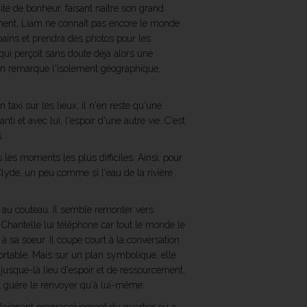
ité de bonheur, faisant naître son grand
oment, Liam ne connaît pas encore le monde
opains et prendra des photos pour les
qui perçoit sans doute déjà alors une
 Jean remarque l'isolement géographique,
taxi sur les lieux, il n'en reste qu'une
nti et avec lui, l'espoir d'une autre vie. C'est
.
 les moments les plus difficiles. Ainsi, pour
 Clyde, un peu comme si l'eau de la rivière
n au couteau. Il semble remonter vers
. Chantelle lui téléphone car tout le monde le
à sa soeur. Il coupe court à la conversation
portable. Mais sur un plan symbolique, elle
 jusque-là lieu d'espoir et de ressourcement,
t guère le renvoyer qu'à lui-même.