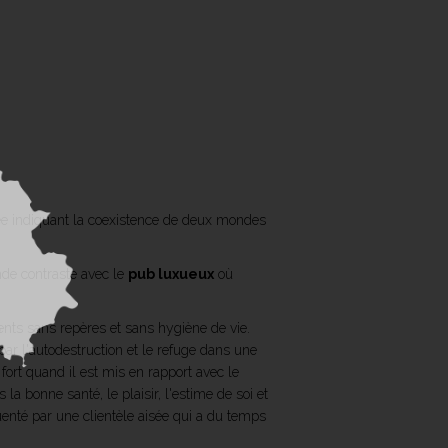
uée indiquant la coexistence de deux mondes
nde contraste avec le
pub luxueux
où
ents sans repères et sans hygiène de vie.
par l'autodestruction et le refuge dans une
fort quand il est mis en rapport avec le
la bonne santé, le plaisir, l'estime de soi et
quenté par une clientèle aisée qui a du temps