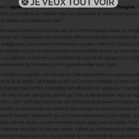
are l'
appartement de Chantelle
et l'
appartement de Douglas
, 
estie, la vétusté et un mobilier réduit au nécessaire, le second est luxueux
 Le mobilier est moderne et neuf.
ntre deux mondes coexistant au sein d'un même espace urbain. Le monde
exercer sur l'adolescent une fascination déterminante dans l'évolution d
 protégé que Liam aura envie d'introduire sa mère, même s'il doit pour cela
nt de constater ici que ces deux mondes imperméables et clos sur eux-même
gue, qui apparaît ici comme un vrai facteur de rupture de l'espace. D'un c
toxicomanes et de la misère, l'un ne pouvant exister sans l'autre.
és, lointains et opposés, les rives de la Clyde représentent un espace à pa
ion et de la liberté. Cet espace ouvert sur l'horizon contraste lui avec l'un
s reprises dans le film, irrésistiblement attiré par cet «ailleurs». Une pr
chez lui par son grand-père et par Stan, quitte le quartier sous le rega
coin». Liam vient alors de trouver son télescope brisé devant la maison, c
urs lointain et inaccessible, où même le déroulement du temps n'est pas l
isé le rêve de l'adolescent, qui ne trouvera désormais d'autre refuge, d'a
d'abord une aire de jeu, où Liam emmène Calum pour jouer au ballon. C'est
 chercher pour faire un tour en voiture, voiture qui les conduira en dehors
sionnent beaucoup Liam, qui reconnaît dans cet endroit situé «au milieu d