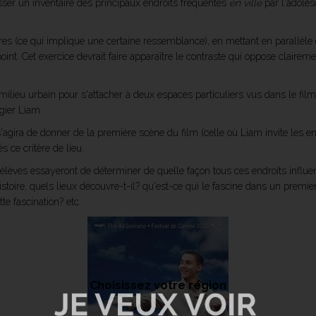
r un inventaire des principaux endroits fréquentés
en ville
par l'adoles
res (ce qui implique une certaine ressemblance), en mettant en parallèle d
oint. Cet exercice devrait faire apparaître le contraste qui oppose claire
 milieu urbain pour s'attacher à deux espaces particuliers vus dans le film
gier Liam.
'agira de donner de la première scène du film (celle où Liam invite les en
s ce critère de lieu.
 élèves essayeront de déterminer de quelle façon tous ces endroits influe
histoire, quels lieux découvre-t-il? qu'est-ce qui le fascine dans un premi
te fascination? etc.
Choisissez votre région