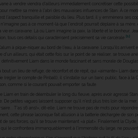
vane à vendre viendra d'ailleurs immédiatement concrétiser cette possibil
e, pour mettre sa mère à l'abri des mauvaises influences de Stan. À ce m
est l'aspect tranquille et paisible du lieu. Plus tard, il y emmènera ses c
 n'imagine pas à ce moment-là que l'endroit pourrait déplaire à sa mère, 
 la vie en caravane. Là où Liam imagine la paix, la liberté et le bonheur,
[1]
naction, tous ces détails qui caractérisent précisément sa vie carcérale
.
alum à pique-niquer au bord de l'eau, à la caravane. Lorsqu'ils arrivent en 
'un ailleurs, qui était cette fois sur le point de se réaliser, se trouve anéa
 définitivement Liam dans le monde fascinant et sans morale de Douglas
 bout un lieu de refuge, de réconfort et de répit, qui «aimante» Liam dans
(régler le compte de Pinball), il s'installe sur un banc public, face à la
ison, comme si le courant pouvait emporter sa faute.
re Liam en train de déambuler le long du fleuve, après avoir agressé Sta
. De petites vagues laissent supposer qu'il n'est plus très loin de la mer
saire... T'as 16 ans!», dit-elle. Liam ne trouve pas de mots pour répondre 
ement, cette phrase laconique fait allusion à la batterie déchargée de son 
ut de ses forces, qu'il se trouve maintenant «à plat». Finalement la Clyde,
ue qui le confrontera immanquablement à l'immensité du large, ne pouvan