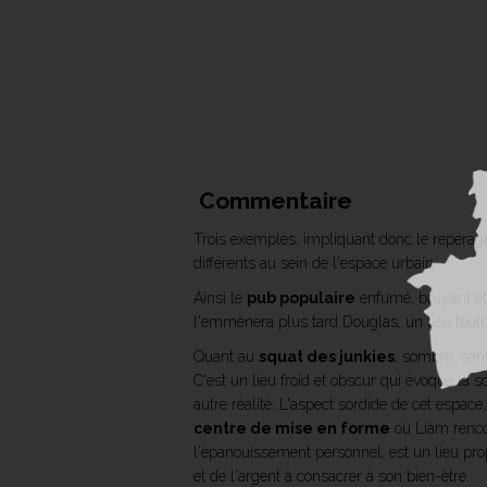
Commentaire
Trois exemples, impliquant donc le repérage
différents au sein de l'espace urbain.
Ainsi le
pub populaire
enfumé, bruyant et
l'emmènera plus tard Douglas, un lieu feutré,
Quant au
squat des junkies
, sombre, san
C'est un lieu froid et obscur qui évoque la 
autre réalité. L'aspect sordide de cet espace
centre de mise en forme
où Liam rencont
l'épanouissement personnel, est un lieu prop
et de l'argent à consacrer à son bien-être.