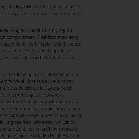
mis à la disposition de Jean. Tandis que le
, frais, spacieux, lumineux. Tout a été prévu
 de Douglas, interdit à Liam jusqu'au
e son comportement. C'est désormais dans
 payer le prix fort: «régler le sort» de son
s s'alimentent et s'entretiennent l'un
ôté, nous avons le monde des dealers et de
rt, une sorte de no man's land naturel que
ivers fermé et «insensible» de la prison.
emière vue du ciel sur la Clyde précède
rd des jeunes, qui lui reprochent
et instrument qui lui permettait jusque-là
e même. En brisant (accidentellement ou non)
utre consolation que la proximité du fleuve
 le long des rives bétonnées, non loin du
 de la ville, là-bas où la Clyde a retrouvé
e nulle part» le paradis dont il rêve pour