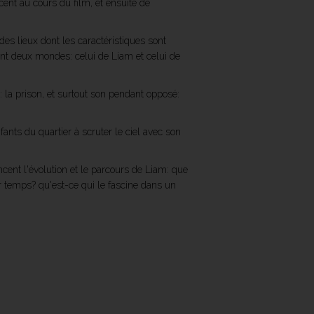
cent au cours du film, et ensuite de
es lieux dont les caractéristiques sont
ment deux mondes: celui de Liam et celui de
: la prison, et surtout son pendant opposé:
fants du quartier à scruter le ciel avec son
ncent l'évolution et le parcours de Liam: que
er temps? qu'est-ce qui le fascine dans un