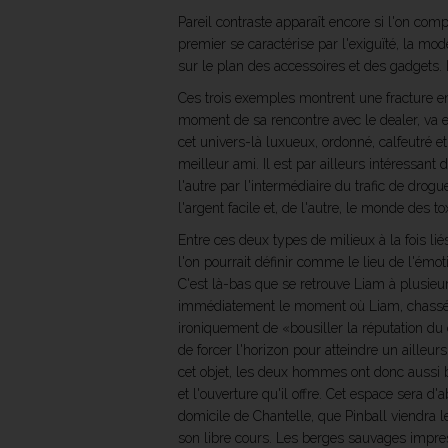
Pareil contraste apparaît encore si l'on comp
premier se caractérise par l'exiguïté, la mod
sur le plan des accessoires et des gadgets.
Ces trois exemples montrent une fracture e
moment de sa rencontre avec le dealer, va 
cet univers-là luxueux, ordonné, calfeutré et
meilleur ami. Il est par ailleurs intéressa
l'autre par l'intermédiaire du trafic de dro
l'argent facile et, de l'autre, le monde des 
Entre ces deux types de milieux à la fois li
l'on pourrait définir comme le lieu de l'émot
C'est là-bas que se retrouve Liam à plusieur
immédiatement le moment où Liam, chassé de 
ironiquement de «bousiller la réputation du 
de forcer l'horizon pour atteindre un aille
cet objet, les deux hommes ont donc aussi br
et l'ouverture qu'il offre. Cet espace sera 
domicile de Chantelle, que Pinball viendra le
son libre cours. Les berges sauvages impres