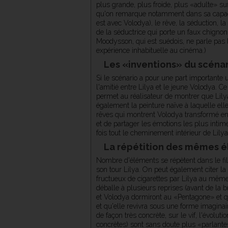
plus grande, plus froide, plus «adulte» su
qu'on remarque notamment dans sa capacité
est avec Volodya), le rêve, la séduction, l
de la séductrice qui porte un faux chigno
Moodysson, qui est suédois, ne parle pas le 
expérience inhabituelle au cinéma.)
Les «inventions» du scéna
Si le scénario a pour une part importante
l'amitié entre Lilya et le jeune Volodya. C
permet au réalisateur de montrer que Lil
également la peinture naïve à laquelle ell
rêves qui montrent Volodya transformé en an
et de partager les émotions les plus intim
fois tout le cheminement intérieur de Lilya
La répétition des mêmes é
Nombre d'éléments se répètent dans le film
son tour Lilya. On peut également citer la
fructueux de cigarettes par Lilya au même 
déballe à plusieurs reprises (avant de la b
et Volodya dormiront au «Pentagone» et qu
et qu'elle revivra sous une forme imaginai
de façon très concrète, sur le vif, l'évolu
concrètes) sont sans doute plus «parlante