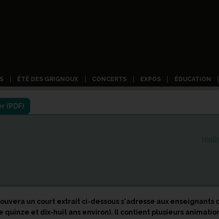
S
ÉTÉ DES GRIGNOUX
CONCERTS
EXPOS
ÉDUCATION
réal
uvera un court extrait ci-dessous s'adresse aux enseignants d
 quinze et dix-huit ans environ). Il contient plusieurs animati