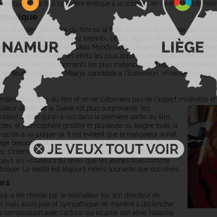
 qui efface tout caractère érotique à la scène et en révèle la triste réalité
a musique
s la première séquence du film où la fuite de Lilya est rythmée par la 
titre significatif «Mein Herz brennt», ce qui signifie «Mon cur brûle»). 
ployée abondamment), Lukas Moodysson l'utilise d'entrée de jeu d'une m
ésite donc pas devant les effets les plus appuyés, mélangeant les styles
 Sepolcro») dans les moments les plus mélancoliques ou à des morceaux 
 chanteuse estonienne Maarja, candidate à l'Eurovision, «Forever young» 
dant du propos du film et on ne s'étonnera pas de l'aspect misérable 
sateur donne de la Suède est plus surprenante: les
blent à ceux qu'on a vus dans la première partie du film,
es, et l'atmosphère grisâtre et pluvieuse où baigne toute la
qu'on a vu jusque-là. Il est évident que le réalisateur aurait
mage beaucoup plus «riante» de la Suède (qui est un des pays
 s'interroger sur les raisons d'un tel choix: ainsi, l'on peut
e pays les «couleurs du rêve» que les jeunes filles comme
tribuer. La réalité est toujours moins souriante que nos rêves.
urs
ya, a été choisie par le réalisateur (ou son directeur de
ôle) mais aussi jolie et sympathique de manière à déclencher
ne comparaison avec l'actrice qui incarne son amie Natasha,