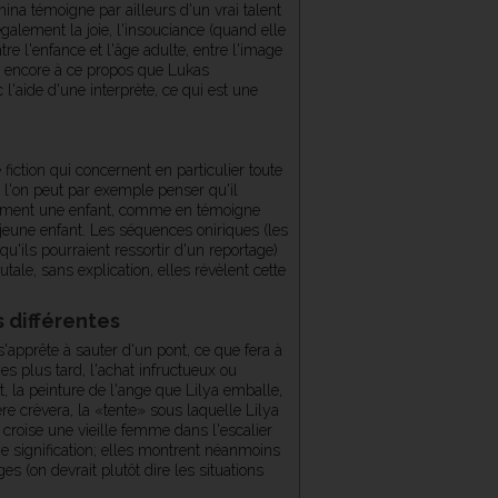
ina témoigne par ailleurs d'un vrai talent
alement la joie, l'insouciance (quand elle
re l'enfance et l'âge adulte, entre l'image
ra encore à ce propos que Lukas
 l'aide d'une interprète, ce qui est une
ction qui concernent en particulier toute
t l'on peut par exemple penser qu'il
rgement une enfant, comme en témoigne
 jeune enfant. Les séquences oniriques (les
u'ils pourraient ressortir d'un reportage)
ale, sans explication, elles révèlent cette
 différentes
'apprête à sauter d'un pont, ce que fera à
s plus tard, l'achat infructueux ou
, la peinture de l'ange que Lilya emballe,
ère crèvera, la «tente» sous laquelle Lilya
croise une vieille femme dans l'escalier
me signification; elles montrent néanmoins
s (on devrait plutôt dire les situations