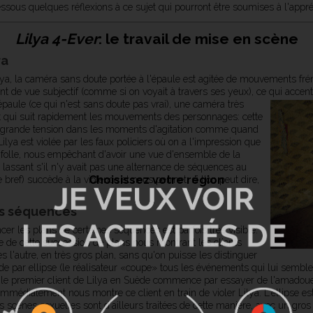
sous quelques réflexions à ce sujet qui pourront être soumises à l'appré
Lilya 4-Ever
: le travail de mise en scène
ra
 Lilya, la caméra sans doute portée à l'épaule est agitée de mouvements 
int de vue subjectif (comme si on voyait à travers ses yeux), ce qui accent
épaule (ce qui n'est sans doute pas vrai), une caméra très
 et qui suit rapidement les mouvements des personnages: cette
 grande tension dans les moments d'agitation comme quand
Lilya est violée par les faux policiers où on a l'impression que
 folle, nous empêchant d'avoir une vue d'ensemble de la
e lassant s'il n'y avait pas une alternance de séquences au
Choisissez votre région
bref) succède à la violence et nous permet, si l'on peut dire,
es séquences
er les plans de certaines séquences est parfois très visible:
te de cette succession de plans nous montrant les clients
 l'autre, en très gros plan, sans qu'on puisse les distinguer
e par ellipse (le réalisateur «coupe» tous les événements qui lui semblen
si, le premier client de Lilya en Suède commence par essayer de l'amadou
mmédiatement nous montre ce client en train de violer Lilya. L'ellipse est 
 scènes sexuelles sont d'ailleurs traitées de cette manière, avec un gros 