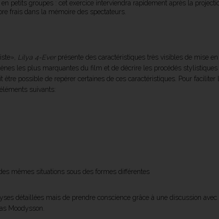
en petits groupes : cet exercice interviendra rapidement après la projecti
re frais dans la mémoire des spectateurs.
liste»,
Lilya 4-Ever
présente des caractéristiques très visibles de mise e
ènes les plus marquantes du film et de décrire les procédés stylistique
être possible de repérer certaines de ces caractéristiques. Pour faciliter 
éléments suivants:
des mêmes situations sous des formes différentes
alyses détaillées mais de prendre conscience grâce à une discussion avec 
ukas Moodysson.