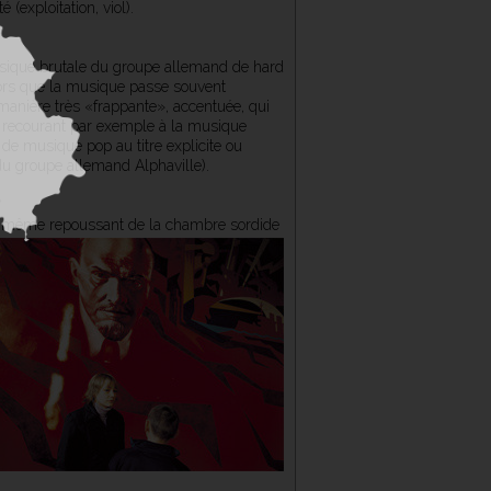
 (exploitation, viol).
musique brutale du groupe allemand de hard
Alors que la musique passe souvent
anière très «frappante», accentuée, qui
, recourant par exemple à la musique
de musique pop au titre explicite ou
du groupe allemand Alphaville).
et même repoussant de la chambre sordide