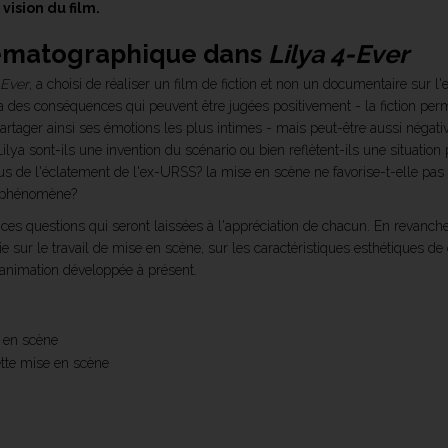
vision du film.
nématographique dans
Lilya 4-Ever
-Ever
, a choisi de réaliser un film de fiction et non un documentaire sur l
 des conséquences qui peuvent être jugées positivement - la fiction per
rtager ainsi ses émotions les plus intimes - mais peut-être aussi négative
lya sont-ils une invention du scénario ou bien reflètent-ils une situation 
us de l'éclatement de l'ex-URSS? la mise en scène ne favorise-t-elle pas 
u phénomène?
ces questions qui seront laissées à l'appréciation de chacun. En revanche
e sur le travail de mise en scène, sur les caractéristiques esthétiques de 
d'animation développée à présent.
e en scène
cette mise en scène