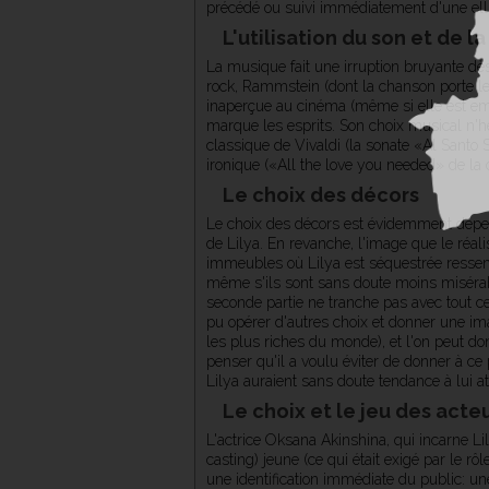
précédé ou suivi immédiatement d'une ellipse
L'utilisation du son et de l
La musique fait une irruption bruyante dè
rock, Rammstein (dont la chanson porte le 
inaperçue au cinéma (même si elle est em
marque les esprits. Son choix musical n'h
classique de Vivaldi (la sonate «Al Santo
ironique («All the love you needed» de la
Le choix des décors
Le choix des décors est évidemment dépen
de Lilya.
En revanche, l'image que le réali
immeubles où Lilya est séquestrée ressem
même s'ils sont sans doute moins misérabl
seconde partie ne tranche pas avec tout ce 
pu opérer d'autres choix et donner une i
les plus riches du monde), et l'on peut donc
penser qu'il a voulu éviter de donner à c
Lilya auraient sans doute tendance à lui at
Le choix et le jeu des acte
L'actrice Oksana Akinshina, qui incarne Lil
casting) jeune (ce qui était exigé par le r
une identification immédiate du public: u