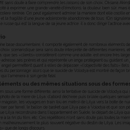
ffit sans doute à faire comprendre les raisons de son choix. Oksana Akinsh
 à exprimer une grande variété d'émotions, la douleur bien sûr, mais ég
a colère rentrée. On peut également admirer la manière dont elle oscille ent
n et la fragilité d'une jeune adolescente abandonnée de tous. (On signale
russe qui est la langue de sa jeune actrice: il a donc dirigé l'actrice avec
rio
 une base documentaire, il comporte également de nombreux éléments de fi
e choix scénaristique sera sans doute interprété de différentes manières, e
ya, que ses «clients» considèrent comme une adulte, est encore très la
e adresse ses prières et qui représente un ange protégeant ou guidant un
ge) permettent quant à elles de dépasser «l'objectivité des faits» (tels q
es du personnage: alors que le suicide de Volodya est montré de façon brut
 qui l'amènera à son geste fatal.
léments ou des mêmes situations sous des formes
 sous une forme différente, ainsi la tentative de suicide de Volodya qui s
 photo de la mère de Lilya, d'abord déchirée puis brûlée quelques semaine
magasin, les voyages en train (ou en métro) de Lilya vers la boîte de nuit
riser par terre), le ballon de basket que Lilya paie à Volodya et que son p
e Lilya reconstruira dans l'appartement en Suède, le départ de Lilya qui 
re à la fin du film, etc. Ces répétitions n'ont sans doute pas toutes la mê
tion malheureusement le plus souvent négative du destin de Lilya. Les image
s» que de longs discours.