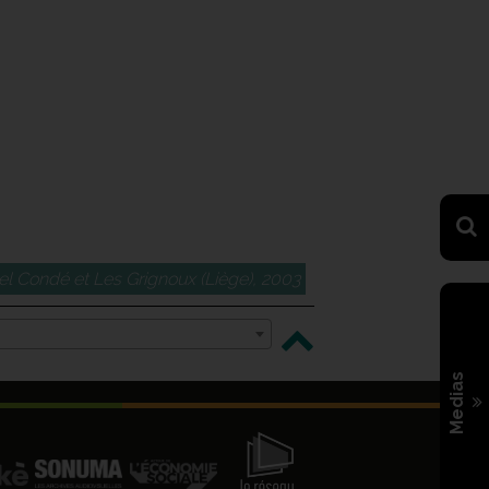
l Condé et Les Grignoux (Liège), 2003
Medias