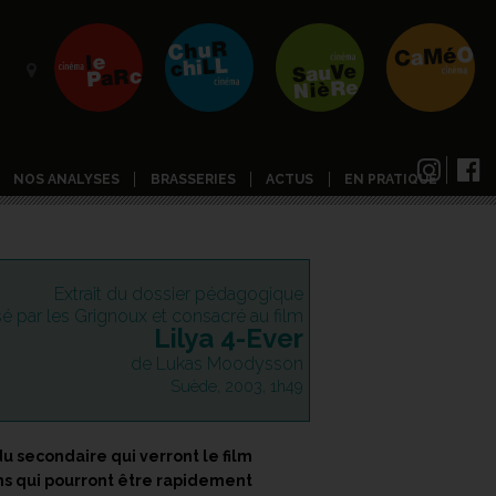
NOS ANALYSES
BRASSERIES
ACTUS
EN PRATIQUE
Extrait du dossier pédagogique
isé par les Grignoux et consacré au film
Lilya 4-Ever
de Lukas Moodysson
Suède, 2003, 1h49
u secondaire qui verront le film
ons qui pourront être rapidement