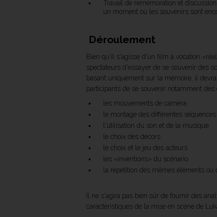
Travail de remémoration et discussion 
un moment où les souvenirs sont enco
Déroulement
Bien qu'il s'agisse d'un film à vocation «réa
spectateurs d'essayer de se souvenir des sc
basant uniquement sur la mémoire, il devrait 
participants de se souvenir notamment des 
les mouvements de caméra
le montage des différentes séquences
l'utilisation du son et de la musique
le choix des décors
le choix et le jeu des acteurs
les «inventions» du scénario
la répétition des mêmes éléments ou 
Il ne s'agira pas bien sûr de fournir des an
caractéristiques de la mise en scène de L