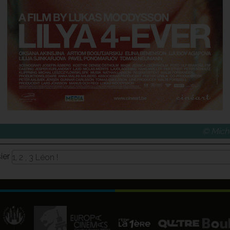
© Miche
sier
1, 2 , 3 Léon !