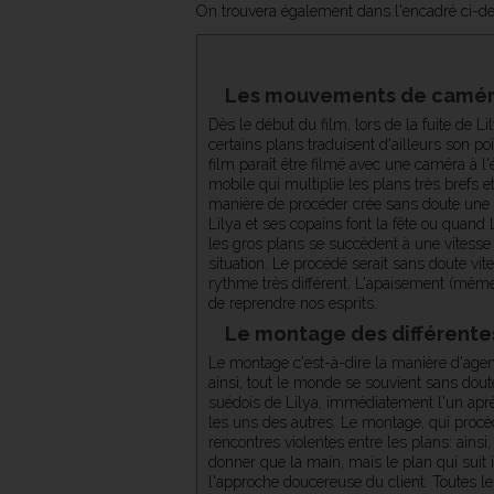
On trouvera également dans l'encadré ci-des
Les mouvements de camé
Dès le début du film, lors de la fuite de
certains plans traduisent d'ailleurs son po
film paraît être filmé avec une caméra à l'
mobile qui multiplie les plans très brefs
manière de procéder crée sans doute une
Lilya et ses copains font la fête ou quand 
les gros plans se succèdent à une vitesse
situation. Le procédé serait sans doute vit
rythme très différent. L'apaisement (même 
de reprendre nos esprits.
Le montage des différent
Le montage c'est-à-dire la manière d'agenc
ainsi, tout le monde se souvient sans dou
suédois de Lilya, immédiatement l'un après
les uns des autres. Le montage, qui procèd
rencontres violentes entre les plans: ain
donner que la main, mais le plan qui suit i
l'approche doucereuse du client. Toutes les