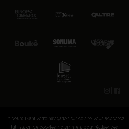
En poursuivant votre navigation sur ce site, vous acceptez
© 2026 CENTRE CULTUREL LES GRIGNOUX ASBL -
Kit presse
-
Conditions générales d'utilisation
-
Règlement
l’utilisation de cookies, notamment pour réaliser des
concours