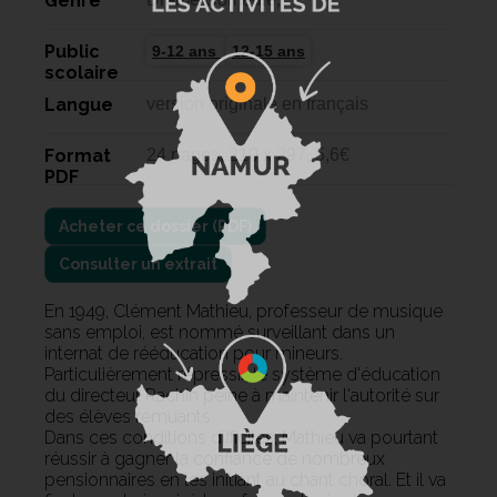
Genre
Public
9-12 ans
12-15 ans
scolaire
Langue
version originale en français
Format
24 pages, 210 x 297, 5,6€
PDF
Consulter un extrait
En 1949, Clément Mathieu, professeur de musique
sans emploi, est nommé surveillant dans un
internat de rééducation pour mineurs.
Particulièrement répressif, le système d'éducation
du directeur Rachin peine à maintenir l'autorité sur
des élèves remuants.
Dans ces conditions difficiles, Mathieu va pourtant
réussir à gagner la confiance de nombreux
pensionnaires en les initiant au chant choral. Et il va