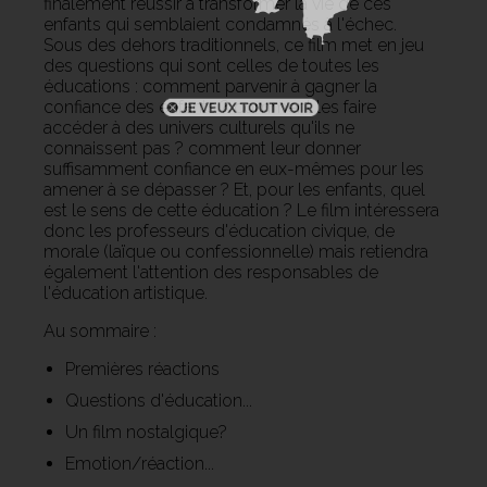
finalement réussir à transformer la vie de ces
enfants qui semblaient condamnés à l'échec.
Sous des dehors traditionnels, ce film met en jeu
des questions qui sont celles de toutes les
éducations : comment parvenir à gagner la
confiance des enfants ? comment les faire
accéder à des univers culturels qu'ils ne
connaissent pas ? comment leur donner
suffisamment confiance en eux-mêmes pour les
amener à se dépasser ? Et, pour les enfants, quel
est le sens de cette éducation ? Le film intéressera
donc les professeurs d'éducation civique, de
morale (laïque ou confessionnelle) mais retiendra
également l'attention des responsables de
l'éducation artistique.
Au sommaire :
Premières réactions
Questions d'éducation...
Un film nostalgique?
Emotion/réaction...