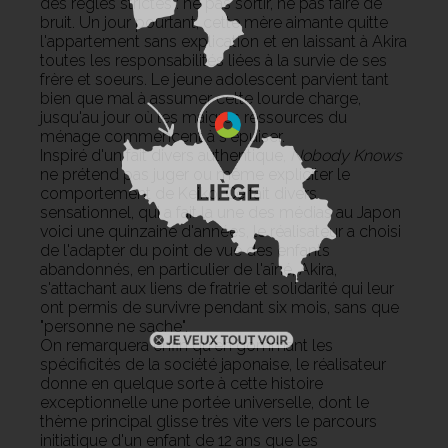
des règles strictes : ne pas sortir, ne pas faire de
bruit. Un jour pourtant, cette mère aimante quitte
l'appartement sans explication et en laissant à Akira
toutes les responsabilités liées à la survie de ses
frère et soeurs. Le jeune adolescent parvient tant
bien que mal à assumer cette lourde charge,
jusqu'au jour où les maigres ressources du
ménage commencent à s'épuiser.
Inspiré d'un fait divers authentique,
Nobody Knows
ne prétend pas juger ou même expliciter le
comportement de Keiko. Ce fait divers
sensationnel, qui a fait la une des médias au Japon
voici une quinzaine d'années, le réalisateur a choisi
de l'adapter du point de vue des enfants
abandonnés, en particulier de l'aîné, Akira,
s'attachant aux liens de fratrie et solidarité qui leur
ont permis de survivre pendant six mois, sans que
"personne ne sache".
On remarquera enfin qu'en gommant les
spécificités de la société japonaise, le réalisateur
donne en quelque sorte à cette histoire
exceptionnelle une portée universelle, dont le
thème principal glisse très vite vers le parcours
initiatique d'un enfant de 12 ans que les