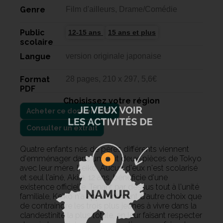
Genre
Film d'ailleurs, Drame/Comédie
Public
12-15 ans
15 ans et plus
scolaire
Langue
version originale japonaise
Format
28 pages, 210 x 297, 5,6€
PDF
Choisissez votre région
Consulter un extrait
Quatre enfants nés de pères différents viennent
d'emménager dans un petit deux-pièces de Tokyo
avec leur mère, Keiko. Aucun d'eux n'est scolarisé
et seul l'aîné, Akira, 12 ans, bénéficie d'une
existence officielle. Tenant par dessus tout à l'unité
familiale, Keiko n'a apparemment d'autre choix que
de contraindre les trois plus jeunes à vivre dans la
clandestinité la plus totale, en leur faisant respecter