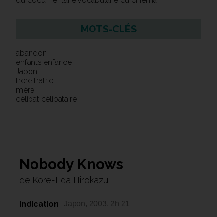
du documentaire,Vocabulaire du cinéma
MOTS-CLÉS
abandon
enfants enfance
Japon
frère fratrie
mère
célibat célibataire
Nobody Knows
de Kore-Eda Hirokazu
Indication
Japon, 2003, 2h 21