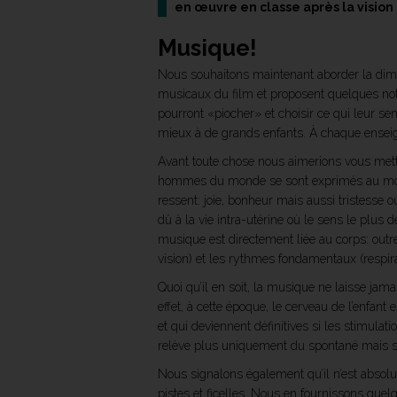
en œuvre en classe après la vision 
Musique!
Nous souhaitons maintenant aborder la dimen
musicaux du film et proposent quelques notio
pourront «piocher» et choisir ce qui leur s
mieux à de grands enfants. À chaque enseign
Avant toute chose nous aimerions vous mettr
hommes du monde se sont exprimés au moyen
ressent: joie, bonheur mais aussi tristesse 
dû à la vie intra-utérine où le sens le plus
musique est directement liée au corps: outre 
vision) et les rythmes fondamentaux (respira
Quoi qu’il en soit, la musique ne laisse jamai
effet, à cette époque, le cerveau de l’enfant
et qui deviennent définitives si les stimulatio
relève plus uniquement du spontané mais soi
Nous signalons également qu’il n’est absolum
pistes et ficelles. Nous en fournissons quel