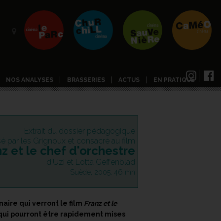
NOS ANALYSES
BRASSERIES
ACTUS
EN PRATIQUE
Extrait du dossier pédagogique
isé par les Grignoux et consacré au film
z et le chef d'orchestre
d'Uzi et Lotta Geffenblad
Suède, 2005, 46 mn
aire qui verront le film
Franz et le
s qui pourront être rapidement mises