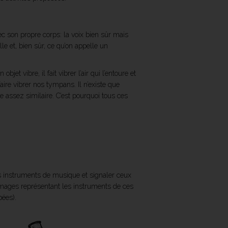
 son propre corps: la voix bien sûr mais
le et, bien sûr, ce qu’on appelle un
et vibre, il fait vibrer l’air qui l’entoure et
aire vibrer nos tympans. Il n’existe que
 assez similaire. C’est pourquoi tous ces
s instruments de musique et signaler ceux
s images représentant les instruments de ces
pées).