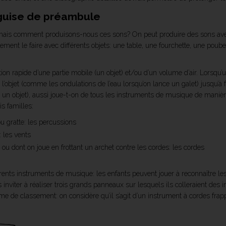
 guise de préambule
 mais comment produisons-nous ces sons? On peut produire des sons avec
ement le faire avec différents objets: une table, une fourchette, une poubel
n rapide d’une partie mobile (un objet) et/ou d’un volume d’air. Lorsqu’un obj
e l’objet (comme les ondulations de l’eau lorsqu’on lance un galet) jusqu’à f
 un objet), aussi joue-t-on de tous les instruments de musique de manière
s familles:
u gratte: les percussions
: les vents
ou dont on joue en frottant un archet contre les cordes: les cordes
rents instruments de musique: les enfants peuvent jouer à reconnaître le
es inviter à réaliser trois grands panneaux sur lesquels ils colleraient de
ème de classement: on considère qu’il s’agit d’un instrument à cordes frap