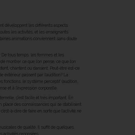
nt développent les différents aspects
utes les activités, et les enseignants
rtaines animations conviennent sans doute
! De tous temps, les femmes et les
 montrer ce que l’on pense, ce que l’on
otent, chantent ou dansent. Peut-être est-ce
e extérieur passent par l’audition? La
s fonctions, le système perceptif (audition,
se et à l’expression corporelle.
rnelle, c’est facile et très important. En
 en place des connaissances qui se stabilisent
c’est-à-dire de faire en sorte que l’activité ne
icales de qualité. Il suffit de quelques
s activités proposées.