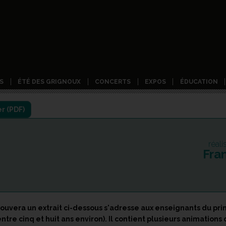
S
ÉTÉ DES GRIGNOUX
CONCERTS
EXPOS
ÉDUCATION
réal
Fran
uvera un extrait ci-dessous s'adresse aux enseignants du prim
ntre cinq et huit ans environ). Il contient plusieurs animation