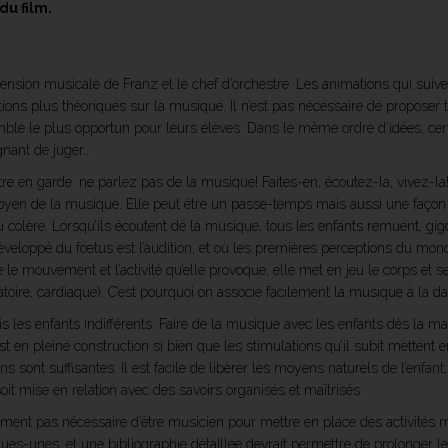
du film.
sion musicale de Franz et le chef d’orchestre. Les animations qui suive
ns plus théoriques sur la musique. Il n’est pas nécessaire de proposer to
emble le plus opportun pour leurs élèves. Dans le même ordre d’idées, ce
ant de juger...
e en garde: ne parlez pas de la musique! Faites-en, écoutez-la, vivez-la
 de la musique. Elle peut être un passe-temps mais aussi une façon de
ou colère. Lorsqu’ils écoutent de la musique, tous les enfants remuent, gig
 développé du fœtus est l’audition, et où les premières perceptions du mond
le mouvement et l’activité qu’elle provoque, elle met en jeu le corps et se
toire, cardiaque). C’est pourquoi on associe facilement la musique à la dan
s les enfants indifférents. Faire de la musique avec les enfants dès la mate
 est en pleine construction si bien que les stimulations qu’il subit mettent
ns sont suffisantes. Il est facile de libérer les moyens naturels de l’enfant, 
t mise en relation avec des savoirs organisés et maîtrisés.
ent pas nécessaire d’être musicien pour mettre en place des activités mus
ques-unes, et une bibliographie détaillée devrait permettre de prolonger le