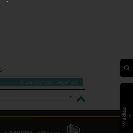
m
.
© Les Grignoux (Liège), 2007
Medias