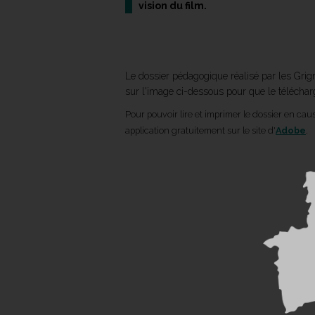
vision du film.
Le dossier pédagogique réalisé par les Gri
sur l'image ci-dessous pour que le téléc
Pour pouvoir lire et imprimer le dossier en ca
application gratuitement sur le site d'
Adobe
.