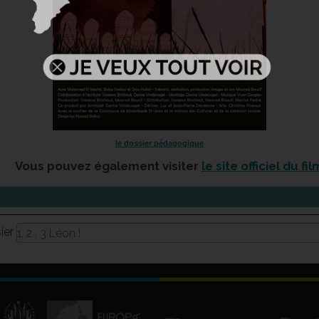
le dossier pédagogique
Vous pouvez également visiter
le site officiel du fil
sier
1, 2 , 3 Léon !