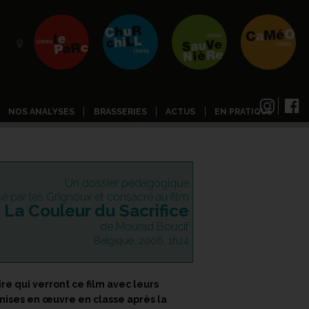
NOS ANALYSES
BRASSERIES
ACTUS
EN PRATIQUE
Un dossier pédagogique
isé par les Grignoux et consacré au film
La Couleur du Sacrifice
de Mourad Boucif
Belgique, 2006, 1h24
e qui verront ce film avec leurs
 mises en œuvre en classe après la