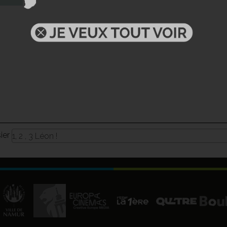
sier
1, 2 , 3 Léon !