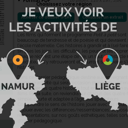
Format PDF
16 pages, 210 x 297, 5,6€
Choisissez votre région
Consulter un extrait
Petit à petit, l'oiseau fait son nid et l'enfant grandit.
Les films qui forment le programme
Petit à petit
sont 
beaucoup de tendresse et de poésie et qui devraient 
l'école maternelle. Ces histoires à grandir et à (se) fair
simples les joies, les difficultés, les peurs et les appr
Chaque récit est une étape de vie, un saut d'obstacle
spectateurs s'y retrouveront et pourront sans peine s'i
histoires.
S
Dans ce dossier pédagogique destiné aux enseignan
première activité qui sera l'occasion de revenir sur 
ÉS
différencier les quatre histoires tout en donnant son av
films. Par la suite, on reviendra sur chacun des quatre 
simple, courte et adaptée à l'âge des spectateurs.
Comprendre le sens de l'histoire, jouer avec les coule
et jouer avec les différences/ressemblances, se pose
représentations, sur nos goûts esthétiques, telles sont
dossier pédagogique.