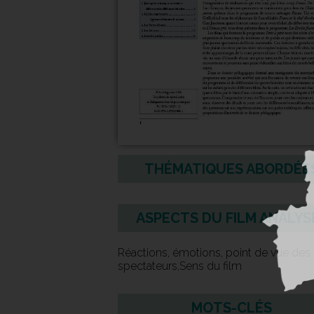
THÉMATIQUES ABORDÉE
ASPECTS DU FILM ANALYS
Réactions, émotions, point de vue des
spectateurs,Sens du film
MOTS-CLÉS