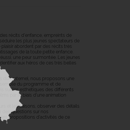
des récits d'enfance, empreints de
séduire les plus jeunes spectateurs de
e plaisir abordent par des récits très
entissages de la toute petite enfance.
 réussi, une peur surmontée. Les jeunes
dentifier aux héros de ces très belles
ts du maternel, nous proposons une
l'ensemble du programme et de
is sur les esthétiques des différents
films par le biais d'une animation
urs et les saisons, observer des détails
r des questions sur nos
 les propositions d'activités de ce