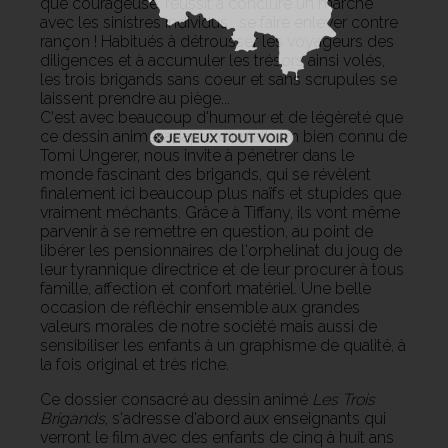
que courageuse, réussit à conclure un marché
avec les sinistres individus : se faire enlever contre
rançon ! Habitués à détrousser les voyageurs des
diligences et à accumuler les trésors ainsi volés,
les trois brigands sans coeur et sans scrupules se
laissent prendre au piège...
C'est avec beaucoup d'humour et de légèreté que
ce dessin animé, adapté d'un album bien connu de
Tomi Ungerer, nous invite à pénétrer dans le
monde fascinant des brigands, qui se révèlent
finalement ici beaucoup plus naïfs et stupides que
vraiment méchants. Grâce à Tiffany, ils vont même
parvenir à se remettre en question, au point de
libérer les pensionnaires de l'orphelinat du joug de
leur tyrannique directrice et de leur procurer à tous
famille, affection et confort matériel. Une belle
occasion de réfléchir ensemble aux grandes
valeurs morales de notre société mais aussi de
sensibiliser les enfants à un graphisme de qualité, à
la fois original et très riche.
Ce dossier consacré au dessin animé
Les Trois
Brigands
, s'adresse d'abord aux enseignants qui
verront le film avec des enfants de cinq à huit ans