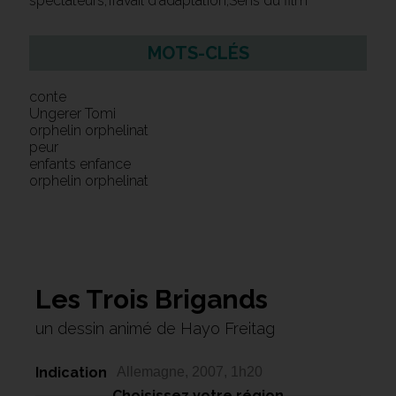
spectateurs,Travail d'adaptation,Sens du film
MOTS-CLÉS
conte
Ungerer Tomi
orphelin orphelinat
peur
enfants enfance
orphelin orphelinat
Les Trois Brigands
un dessin animé de Hayo Freitag
Indication
Allemagne, 2007, 1h20
Choisissez votre région