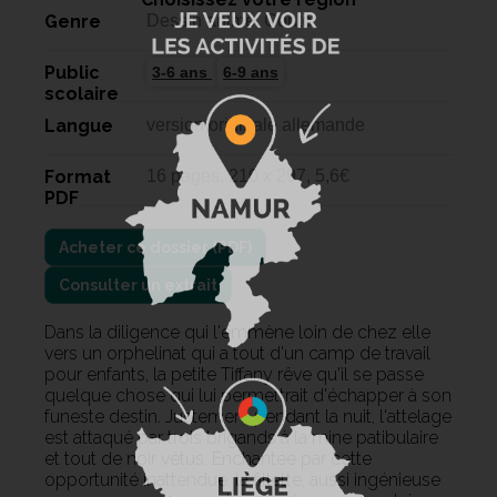
Genre
Dessin animé, Conte
Public
3-6 ans
6-9 ans
scolaire
Langue
version originale allemande
Format
16 pages, 210 x 297, 5,6€
PDF
Consulter un extrait
Dans la diligence qui l'emmène loin de chez elle
vers un orphelinat qui a tout d'un camp de travail
pour enfants, la petite Tiffany rêve qu'il se passe
quelque chose qui lui permettrait d'échapper à son
funeste destin. Justement pendant la nuit, l'attelage
est attaqué par trois brigands à la mine patibulaire
et tout de noir vêtus. Enchantée par cette
opportunité inattendue, la fillette, aussi ingénieuse