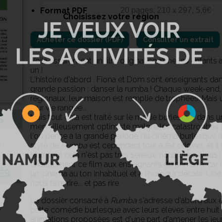
Format PDF
20 pages, 210 x 297, 5,6€
Choisissez votre région
Consulter un extrait
Voilà assurément un film original comme les enfants a
un !
L'histoire d'abord : Fiona et Dom sont enseignants dan
grande passion : danser la rumba ! Chaque week-end, 
régionaux, leur maison est remplie de trophées. Mais u
leur vie rangée...
Mais tout cela est traité sur le mode burlesque dans 
S
merveilleusement optimiste malgré les catastrophes 
l'on pense à la grande période du cinéma burlesque (Bu
e
style de
Rumba
est cependant tout à fait original, et il 
Mais tout cela n'est pas très sérieux, nous direz-vo
chaudement ce film aux enseignants du primaire, car i
ÉS
un cinéma au ton inhabituel et à l'humour décalé. Une 
nous faire rire... et pas rire.
Le dossier consacré à
Rumba
s'adresse d'abord aux e
e
cette comédie burlesque avec leurs élèves entre huit e
animations proposées est d'une part d'amener les jeun