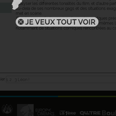
analyser les différentes tonalités du film, et d'autre par
au-delà de ses nombreux gags et des situations exag
met en scène.
Rumba
sera enfin l'occasion d'apporter quelques préc
burlesque et d'inviter les enfants à créer eux-mêmes l
notamment de situations comiques rencontrées au cou
sier
1, 2 , 3 Léon !