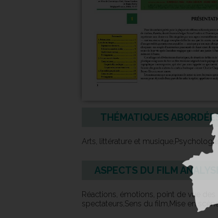
THÉMATIQUES ABORDÉE
Arts, littérature et musique,Psychologi
ASPECTS DU FILM ANALYS
Réactions, émotions, point de vue des
spectateurs,Sens du film,Mise en scèn