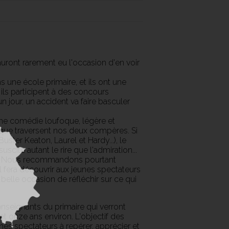
uront rarement eu l'occasion d'en voir
s une école primaire, et ils ont une
ils participent à des concours
n jour, un accident va faire basculer
une comédie loufoque, légère et
que traversent nos deux compères. Si
ster Keaton, Laurel et Hardy...), le
suscite autant le rire que l'admiration...
us ! Nous recommandons pourtant
l fera découvrir aux jeunes spectateurs
belle occasion de réfléchir sur ce qui
nseignants du primaire qui verront
t onze ans environ. L'objectif des
es spectateurs à repérer, apprécier et