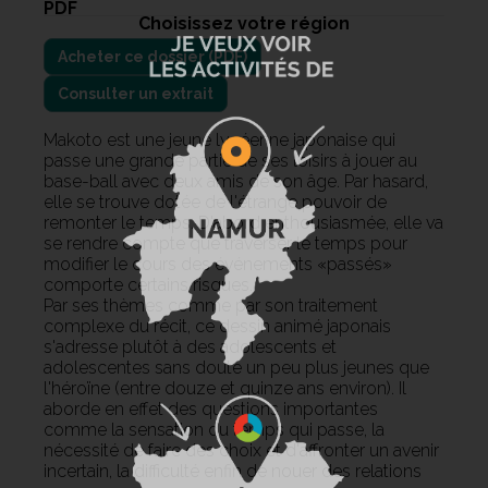
PDF
Choisissez votre région
Consulter un extrait
Makoto est une jeune lycéenne japonaise qui
passe une grande partie de ses loisirs à jouer au
base-ball avec deux amis de son âge. Par hasard,
elle se trouve dotée de l'étrange pouvoir de
remonter le temps. D'abord enthousiasmée, elle va
se rendre compte que traverser le temps pour
modifier le cours des événements «passés»
comporte certains risques.
Par ses thèmes comme par son traitement
complexe du récit, ce dessin animé japonais
s'adresse plutôt à des adolescents et
adolescentes sans doute un peu plus jeunes que
l'héroïne (entre douze et quinze ans environ). Il
aborde en effet des questions importantes
comme la sensation du temps qui passe, la
nécessité de faire des choix et d'affronter un avenir
incertain, la difficulté enfin de nouer des relations