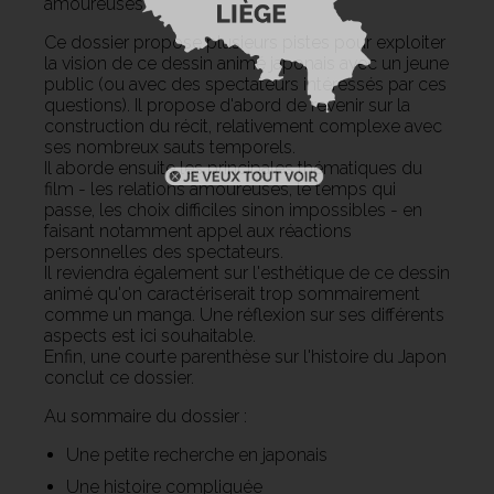
amoureuses.
Ce dossier propose plusieurs pistes pour exploiter
la vision de ce dessin animé japonais avec un jeune
public (ou avec des spectateurs intéressés par ces
questions). Il propose d'abord de revenir sur la
construction du récit, relativement complexe avec
ses nombreux sauts temporels.
Il aborde ensuite les principales thématiques du
film - les relations amoureuses, le temps qui
passe, les choix difficiles sinon impossibles - en
faisant notamment appel aux réactions
personnelles des spectateurs.
Il reviendra également sur l'esthétique de ce dessin
animé qu'on caractériserait trop sommairement
comme un manga. Une réflexion sur ses différents
aspects est ici souhaitable.
Enfin, une courte parenthèse sur l'histoire du Japon
conclut ce dossier.
Au sommaire du dossier :
Une petite recherche en japonais
Une histoire compliquée