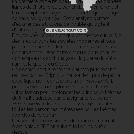
La première partie retrace tout d'abord les grandes
lignes de l'histoire du Liban et du Moyen Orient et
tente d'expliquer la genèse du conflit qui a ravagé
ce pays de 1975 à 1991. Cette analyse permet
d'éclairer des situations de trouble qui agitent
d'autres régions du monde.
Ensuite, une réflexion critique est menée sur le rôle
des médias dans les sociétés modernes et plus
particulièrement sur le rôle de la presse dans les
conflits armés. Dans cette optique, deux conflits
contemporains sont analysés : la guerre du Viêt-
nam et la guerre du Golfe.
Ce dossier, contrairement à d'autres plus récents
réalisés par les Grignoux, ne contient pas de partie
spécifiquement consacrée au film
Hors la vie
. Il
propose seulement plusieurs pistes et textes de
vulgarisation pour prolonger les principaux thèmes
du film. Il s'adresse aux enseignants qui verront
Hors la vie
avec leurs élèves mais également à
toutes les personnes intéressées par les thèmes
abordés dans ce film.
L'ensemble du dossier est disponible au format
électronique PDF en suivant le lien indiqué ci-
dessus.