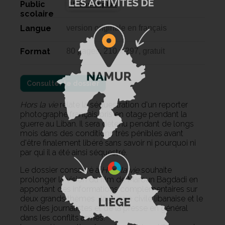
Public
15 ans et plus
scolaire
Langue
version originale en français
Format
80 pages, 210 x 297, gratuit
Consulter le dossier
Hors la vie
relate la séquestration d'un reporter
photographe français pris en otage pendant la
guerre au Liban. Il sera détenu pendant de longs
mois dans des conditions très pénibles avant
d'être finalement libéré sans savoir ni pourquoi ni
par qui il a été ainsi séquestré.
Le dossier consacré à
Hors la vie
souhaite
prolonger la vision du film de Maroun Bagdadi en
apportant des informations complémentaires sur
deux grands thèmes : la guerre civile libanaise et le
rôle des journalistes et de la presse en général
dans les conflits armés.