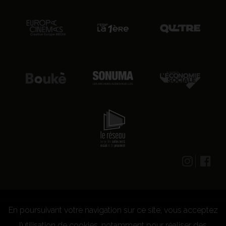
En poursuivant votre navigation sur ce site, vous acceptez
© 2026 CENTRE CULTUREL LES GRIGNOUX ASBL -
Kit presse
-
Conditions générales d'utilisation
-
Règlement
l’utilisation de cookies, notamment pour réaliser des
concours