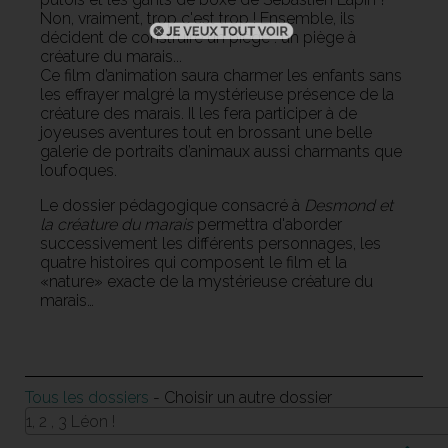
Non, vraiment, trop c'est trop ! Ensemble, ils
décident de construire un piège : un piège à
créature du marais...
Ce film d’animation saura charmer les enfants sans
les effrayer malgré la mystérieuse présence de la
créature des marais. Il les fera participer à de
joyeuses aventures tout en brossant une belle
galerie de portraits d’animaux aussi charmants que
loufoques.
Le dossier pédagogique consacré à
Desmond et
la créature du marais
permettra d'aborder
successivement les différents personnages, les
quatre histoires qui composent le film et la
«nature» exacte de la mystérieuse créature du
marais…
Tous les dossiers
- Choisir un autre dossier
1, 2 , 3 Léon !