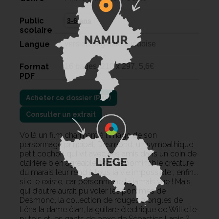
Public
3-6 ans
scolaire
Langue
version originale suédoise
Format
16 pages, 210 x 297, 5,6€
PDF
Consulter un extrait
Voilà un film charmant à l’image de son
personnage principal, Desmond, un sympathique
petit cochon qui vit avec ses amis dans un coin de
clairière bien agréable. Mais l'abominable créature
du marais leur rend à tous la vie impossible ; enfin...
si elle existe, car personne ne l’a jamais vue ! Mais
qui d'autre aurait pu voler les pommes de
Desmond, la collection de rouges à ongles de
Léna la dame élan, la guitare électrique de Willie le
putois et les gants de boxe de Sébastien Lapin ?