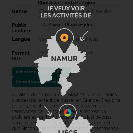
Choisissez votre région
Genre
Drame/Comédie, Film à dimension
sociale
Public
12-15 ans
15 ans et plus
scolaire
Langue
version originale en français
Format
28 pages, 210 x 297, 5,6€
PDF
Consulter un extrait
À Calais, de nombreux immigrants plus ou moins
clandestins tentent de passer en Grande-Bretagne
en se cachant notamment dans les camions
transportés par les ferries. Mais la répression
policière est partout présente, et la justice aussi
sommaire qu’expéditive. C’est dans ce contexte
que Simon, maître nageur à la piscine, commence