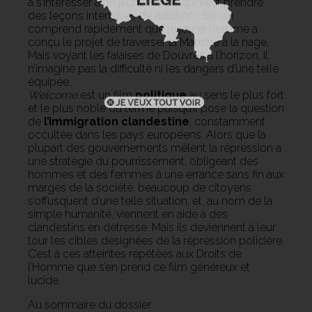
à s’intéresser à un jeune Kurde qui veut prendre
des leçons intensives de natation : Simon
comprend rapidement que le jeune homme a
conçu le projet de traverser la Manche à la nage.
Mais voyant les falaises de Douvres à l’horizon, il
n’imagine pas la difficulté ni les dangers d’une telle
équipée.
Welcome
est un film
politique
au sens le plus fort
et le plus noble du terme puisqu’il pose la question
de
l’immigration clandestine
, constamment
occultée dans les pays européens. Alors que la
plupart des gouvernements mêlent la répression à
une stratégie du pourrissement, obligeant des
hommes et des femmes à une errance sans fin aux
marges de la société, beaucoup de citoyens
s’offusquent d’une telle situation, et, au nom de la
simple humanité, viennent en aide à des
clandestins en détresse. Mais ils deviennent à leur
tour les cibles désignées de la répression policière.
C’est à ces atteintes répétées aux Droits de
l’Homme que s’en prend ce film généreux et
lucide.
Au sommaire du dossier