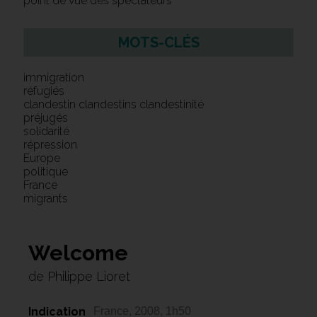
point de vue des spectateurs
MOTS-CLÉS
immigration
réfugiés
clandestin clandestins clandestinité
préjugés
solidarité
répression
Europe
politique
France
migrants
Welcome
de Philippe Lioret
Indication
France, 2008, 1h50