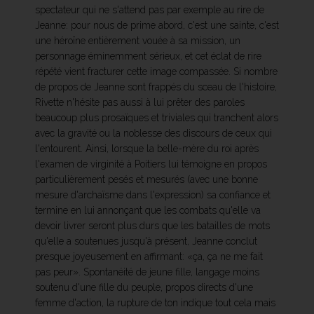
spectateur qui ne s'attend pas par exemple au rire de
Jeanne: pour nous de prime abord, c'est une sainte, c'est
une héroïne entièrement vouée à sa mission, un
personnage éminemment sérieux, et cet éclat de rire
répété vient fracturer cette image compassée. Si nombre
de propos de Jeanne sont frappés du sceau de l'histoire,
Rivette n'hésite pas aussi à lui prêter des paroles
beaucoup plus prosaïques et triviales qui tranchent alors
avec la gravité ou la noblesse des discours de ceux qui
l'entourent. Ainsi, lorsque la belle-mère du roi après
l'examen de virginité à Poitiers lui témoigne en propos
particulièrement pesés et mesurés (avec une bonne
mesure d'archaïsme dans l'expression) sa confiance et
termine en lui annonçant que les combats qu'elle va
devoir livrer seront plus durs que les batailles de mots
qu'elle a soutenues jusqu'à présent, Jeanne conclut
presque joyeusement en affirmant: «ça, ça ne me fait
pas peur». Spontanéité de jeune fille, langage moins
soutenu d'une fille du peuple, propos directs d'une
femme d'action, la rupture de ton indique tout cela mais