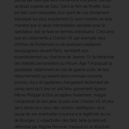
puisse par exemple faire confiance à une jeune fille qui
se disait inspirée de Dieu. Dans le film de Rivette, tous
les faits sont interprétés d'un point de vue strictement
individuel (ou plus exactement ils sont montrés de telle
manière que la seule interprétation possible pour le
spectateur doit se faire en termes individuels). C'est ainsi
que les ralliements à Charles VII, par exemple celui
d'Arthur de Richemont ou de quelques capitaines
bourguignons devant Paris, semblent dus
essentiellement au charisme de Jeanne. Or la hiérarchie
2
des fidélités personnelles au Moyen Âge
impliquait la
possibilité, notamment en cas de guerre civile, de tels
retournements qui étaient alors monnaie courante:
princes, ducs et capitaines changeaient facilement de
camp sans qu'il leur en soit tenu gravement rigueur.
Même Philippe le Bon acceptera finalement, malgré
l'assassinat de son père, la paix avec Charles VII, et cela
sans doute plus pour des raisons «politiques» qu'à
cause de son éventuelle croyance à la légitimité du roi
de Bourges. L'«objectivité» des faits, telle qu'elle est
défendue par Régine Pernoud, masque ici la structure