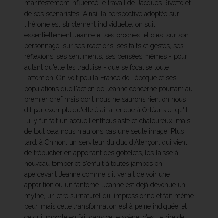
manifestement influencé le travail de Jacques Rivette et
de ses scénaristes. Ainsi, la perspective adoptée sur
l'héroïne est strictement individuelle: on suit
essentiellement Jeanne et ses proches, et c'est sur son
personnage, sur ses réactions, ses faits et gestes, ses
réflexions, ses sentiments, ses pensées mêmes - pour
autant qu'elle les traduise - que se focalise toute
l'attention. On voit peu la France de l'époque et ses
populations que l'action de Jeanne concerne pourtant au
premier chef mais dont nous ne saurons rien: on nous
dit par exemple qu'elle était attendue à Orléans et qu'il
lui y fut fait un accueil enthousiaste et chaleureux, mais
de tout cela nous n'aurons pas une seule image. Plus
tard, à Chinon, un serviteur du duc d'Alençon, qui vient
de trébucher en apportant des gobelets, les laisse à
nouveau tomber et s'enfuit à toutes jambes en
apercevant Jeanne comme s'il venait de voir une
apparition ou un fantôme. Jeanne est déjà devenue un
mythe, un être surnaturel qui impressionne et fait même
peur, mais cette transformation est à peine indiquée, et
ce qui importe en fait dans cette scène, c'est le rire de