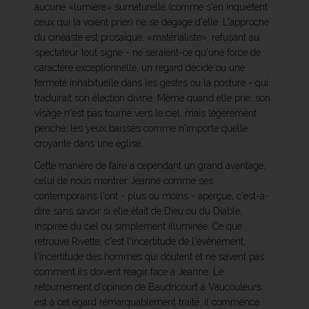
aucune «lumière» surnaturelle (comme s'en inquiètent
ceux qui la voient prier) ne se dégage d'elle. L'approche
du cinéaste est prosaïque, «matérialiste», refusant au
spectateur tout signe - ne seraient-ce qu'une force de
caractère exceptionnelle, un regard décidé ou une
fermeté inhabituelle dans les gestes ou la posture - qui
traduirait son élection divine. Même quand elle prie, son
visage n'est pas tourné vers le ciel, mais légèrement
penché, les yeux baissés comme n'importe quelle
croyante dans une église.
Cette manière de faire a cependant un grand avantage,
celui de nous montrer Jeanne comme ses
contemporains l'ont - plus ou moins - aperçue, c'est-à-
dire sans savoir si elle était de Dieu ou du Diable,
inspirée du ciel ou simplement illuminée. Ce que
retrouve Rivette, c'est l'incertitude de l'événement,
l'incertitude des hommes qui doutent et ne savent pas
comment ils doivent réagir face à Jeanne. Le
retournement d'opinion de Baudricourt à Vaucouleurs
est à cet égard remarquablement traité: il commence