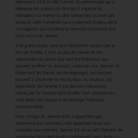
interviews, c'est le côté humain du personnage qui a
intéressé les auteurs du film (qu'il s'agisse du
réalisateur lui-même ou des scénaristes ou bien des
acteurs), cette humanité qui a justement disparu dans
«l'imagerie» qui constitue la mémoire commune que
nous avons de Jeanne.
Si le grand public sera ainsi facilement surpris par le
film de Rivette, il n'en va pas de même de ces
spécialistes du passé que sont les historiens: eux
peuvent proférer un discours «autorisé» sur Jeanne, ils
détiennent les traces, les témoignages, les preuves,
peuvent y discerner le vrai du faux, du douteux, du
légendaire, de l'orienté Il est dès lors intéressant
d'analyser la manière dont Rivette s'est «positionné»,
s'est défini par rapport à cet héritage historique
incontournable.
Mais l'image de Jeanne d'Arc n'appartient pas
seulement aux historiens, elle appartient aussi aux
cinéastes eux-mêmes: Jeanne fut, on le sait, l'héroïne de
nombreux films dont le plus célèbre est sans doute
La