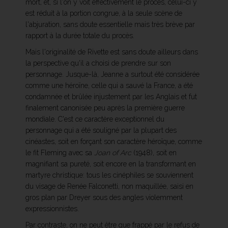
mort, et, si l'on y voit effectivement le procès, celui-ci y
est réduit à la portion congrue, à la seule scène de
l'abjuration, sans doute essentielle mais très brève par
rapport à la durée totale du procès.
Mais l'originalité de Rivette est sans doute ailleurs dans
la perspective qu'il a choisi de prendre sur son
personnage. Jusque-là, Jeanne a surtout été considérée
comme une héroïne, celle qui a sauvé la France, a été
condamnée et brûlée injustement par les Anglais et fut
finalement canonisée peu après la première guerre
mondiale. C'est ce caractère exceptionnel du
personnage qui a été souligné par la plupart des
cinéastes, soit en forçant son caractère héroïque, comme
le fit Fleming avec sa
Joan of Arc
(1948), soit en
magnifiant sa pureté, soit encore en la transformant en
martyre christique: tous les cinéphiles se souviennent
du visage de Renée Falconetti, non maquillée, saisi en
gros plan par Dreyer sous des angles violemment
expressionnistes.
Par contraste, on ne peut être que frappé par le refus de