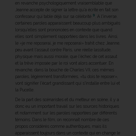
en revanche psychologiquement vraisemblable que
Jeanne accepte de signer la lettre qu'a écrite en fait son
9
confesseur qui table déjà sur sa célébrité
. A l'inverse,
certaines paroles apparaissent beaucoup plus ambiguës
lorsqu'elles sont prononcées en contexte que quand
elles sont simplement rapportées dans les livres. Ainsi,
le «je me reposerai, je me reposerai» trahit chez Jeanne,
peu avant l'assaut contre Paris, une réelle lassitude,
physique mais aussi morale, que l'échec de cet assaut
et la trêve imposée par le roi vont alors accentuer. En
revanche, dans la bouche de Charles VII, ces mêmes
paroles, légèrement transformées, «tu dois te reposer»,
vont signifier l'écart grandissant qui s'installe entre lui et
la Pucelle.
De la part des scénaristes et du metteur en scène, il y a
donc eu un important travail sur les sources historiques
et notamment sur les paroles rapportées par différents
témoins. Dans le film, on reconnaît nombre de ces
propos considérés comme authentiques, mais ils
apparaissent toujours dans un contexte qui en change le