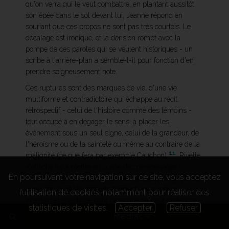
qu'on verra qui le veut combattre, en plantant aussitôt
son épée dans le sol devant lui, Jeanne répond en
souriant que ces propos ne sont pas très courtois. Le
décalage est ironique, et la dérision rompt avec la
pompe de ces paroles qui se veulent historiques - un
scribe à l'arrière-plan a semble-t-il pour fonction d'en
prendre soigneusement note.
Ces ruptures sont des marques de vie, d'une vie
multiforme et contradictoire qui échappe au récit
rétrospectif - celui de l'histoire comme des témoins -
tout occupé à en dégager le sens, à placer les
événement sous un seul signe, celui de la grandeur, de
l'héroïsme ou de la sainteté ou même au contraire de la
11
malignité (ce que fera par exemple Cauchon)
. Rivette
s'attache lui à mettre en scène des personnages
En poursuivant votre navigation sur ce site, vous acceptez
multiples, riches, pauvres, dévots, sceptiques, croyants,
orduriers, dont les rapports forment un parcours
l’utilisation de cookies, notamment pour réaliser des
incertain et chaotique dont personne ne peut prétendre
statistiques de visites.
Accepter
Refuser
détenir le sens, même pas Jeanne dont toute la fin du
Medias
film s'attachera à nous montrer la peur, l'angoisse,