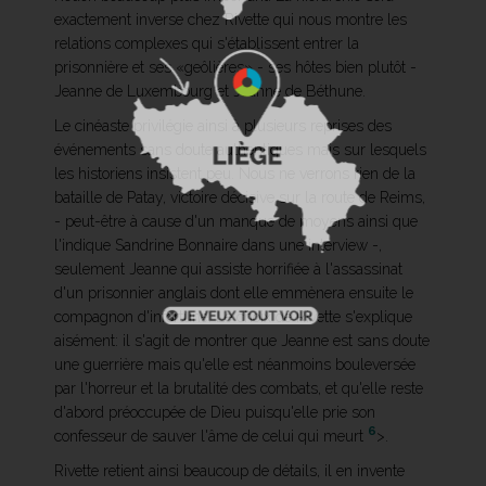
exactement inverse chez Rivette qui nous montre les
relations complexes qui s'établissent entrer la
prisonnière et ses «geôlières» - ses hôtes bien plutôt -
Jeanne de Luxembourg et Jeanne de Béthune.
Le cinéaste privilégie ainsi à plusieurs reprises des
événements sans doute authentiques mais sur lesquels
les historiens insistent peu. Nous ne verrons rien de la
bataille de Patay, victoire décisive sur la route de Reims,
- peut-être à cause d'un manque de moyens ainsi que
l'indique Sandrine Bonnaire dans une interview -,
seulement Jeanne qui assiste horrifiée à l'assassinat
d'un prisonnier anglais dont elle emmènera ensuite le
compagnon d'infortune. Le choix de Rivette s'explique
aisément: il s'agit de montrer que Jeanne est sans doute
une guerrière mais qu'elle est néanmoins bouleversée
par l'horreur et la brutalité des combats, et qu'elle reste
d'abord préoccupée de Dieu puisqu'elle prie son
6
confesseur de sauver l'âme de celui qui meurt
>.
Rivette retient ainsi beaucoup de détails, il en invente