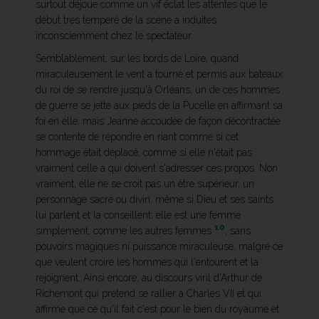
surtout déjoue comme un vif éclat les attentes que le
début très tempéré de la scène a induites
inconsciemment chez le spectateur.
Semblablement, sur les bords de Loire, quand
miraculeusement le vent a tourné et permis aux bateaux
du roi de se rendre jusqu'à Orléans, un de ces hommes
de guerre se jette aux pieds de la Pucelle en affirmant sa
foi en elle: mais Jeanne accoudée de façon décontractée
se contente de répondre en riant comme si cet
hommage était déplacé, comme si elle n'était pas
vraiment celle à qui doivent s'adresser ces propos. Non
vraiment, elle ne se croit pas un être supérieur, un
personnage sacré ou divin, même si Dieu et ses saints
lui parlent et la conseillent: elle est une femme
10
simplement, comme les autres femmes
, sans
pouvoirs magiques ni puissance miraculeuse, malgré ce
que veulent croire les hommes qui l'entourent et la
rejoignent. Ainsi encore, au discours viril d'Arthur de
Richemont qui prétend se rallier à Charles VII et qui
affirme que ce qu'il fait c'est pour le bien du royaume et