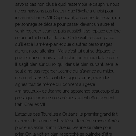
savons pas non plus à quoi ressemble le dauphin, nous
ne connaissons pas l'acteur que Rivette a choisi pour
incarner Charles VII. Cependant, au centre de l'écran, un
personnage se décale pour passer devant un autre et
venir regarder Jeanne, puis aussitôt il se replace derrière
celui qui lui bouchait la vue. On le voit très peu parce
qu'il est à l'arrière-plan et que d'autres personnages
attirent notre attention. Mais c'est lui qui se déplace le
plus et qui se trouve à cet instant au milieu de la scène.
Il s'agit bien sûr du roi qui, dans le plan suivant, sera le
seul à ne pas regarder Jeanne qui s'avance au milieu
des courtisans. Ce sont des signes ténus, mais des
signes tout de même qui donnent au geste
«miraculeux» de Jeanne une apparence beaucoup plus
prosaïque comme si ces détails avaient effectivement
trahi Charles VII.
L'attaque des Tourelles à Orléans, le premier grand fait
d'armes de Jeanne, est traité sur le même mode. Après
plusieurs assauts infructueux, Jeanne se retire pour
prier. On la voit en plan rapproché se plaindre d'être