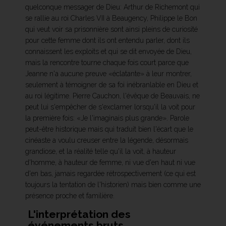
quelconque messager de Dieu: Arthur de Richemont qui
se rallie au roi Charles VII à Beaugency, Philippe le Bon
qui veut voir sa prisonnière sont ainsi pleins de curiosité
pour cette femme dont ils ont entendu parler, dont ils
connaissent les exploits et qui se dit envoyée de Dieu,
mais la rencontre tourne chaque fois court parce que
Jeanne n'a aucune preuve «éclatante» à leur montrer,
seulement à témoigner de sa foi inébranlable en Dieu et
au roi légitime. Pierre Cauchon, l'évêque de Beauvais, ne
peut lui s'empêcher de s'exclamer lorsqu'il la voit pour
la première fois: «Je l'imaginais plus grande». Parole
peut-être historique mais qui traduit bien l'écart que le
cinéaste a voulu creuser entre la légende, désormais
grandiose, et la réalité telle qu'il la voit, à hauteur
d'homme, à hauteur de femme, ni vue d'en haut ni vue
d'en bas, jamais regardée rétrospectivement (ce qui est
toujours la tentation de l'historien) mais bien comme une
présence proche et familière.
L'interprétation des
événements bruts