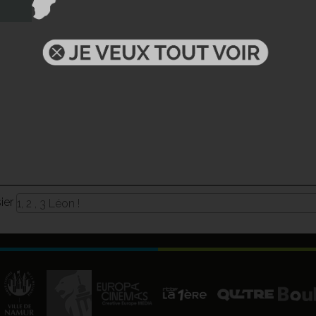
sier
1, 2 , 3 Léon !