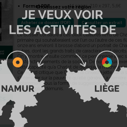
Format PDF
44 pages, 210 x 297, 5,6€
Choisissez votre région
Consulter un extrait
Le dossier consacré à ces deux célèbres films de Cha
primaire qui souhaiteraient voir l'un ou l'autre de ces f
onze ans environ). Il brosse d'abord un portrait de 
autres, dont les grands traits de caractère sont décrits
On y montre ensuite comment ce personnage avec ses 
dysfonctionnements de la société. De nombreux exempl
cette capacité qu'a Charlot de dérégler la machine soc
S
Ce regard critique que Chaplin le cinéaste jette sur la s
s'interroger sur la pauvreté qu'elle génère. La derniè
notamment sous la forme de suggestions pédagogiques
sort des plus démunis.
ÉS