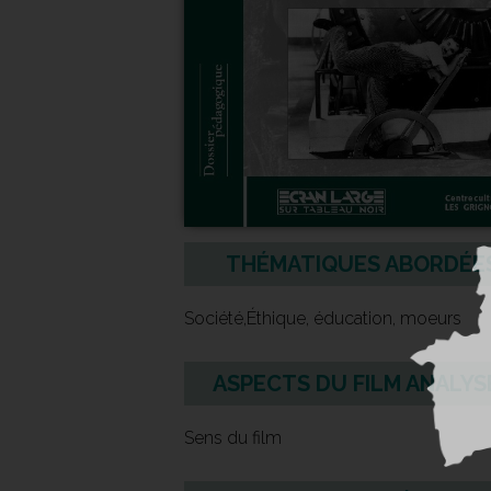
THÉMATIQUES ABORDÉE
Société,Éthique, éducation, moeurs
ASPECTS DU FILM ANALYS
Sens du film