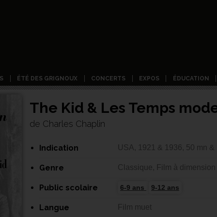
S
ÉTÉ DES GRIGNOUX
CONCERTS
EXPOS
ÉDUCATION
The Kid & Les Temps mod
de Charles Chaplin
Indication
USA, 1921 & 1936, 50 mn &
Genre
Classique, Film à dimension
Public scolaire
6-9 ans
9-12 ans
Langue
Film muet