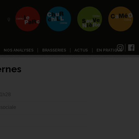
NOS ANALYSES
BRASSERIES
ACTUS
EN PRATIQUE
ernes
 1h28
 sociale