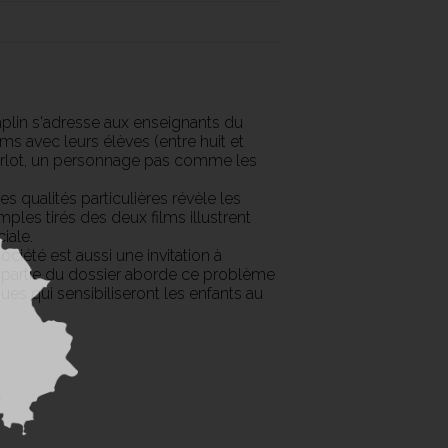
plin s'adresse aux enseignants du
ilms avec leurs élèves (entre huit et
Charlot, un personnage pas comme les
.
qualités particulières révèle les
es tirés des deux films illustrent
iale.
ociété est aussi une invitation à
re partie du dossier aborde ce problème
 qui sensibiliseront les enfants au