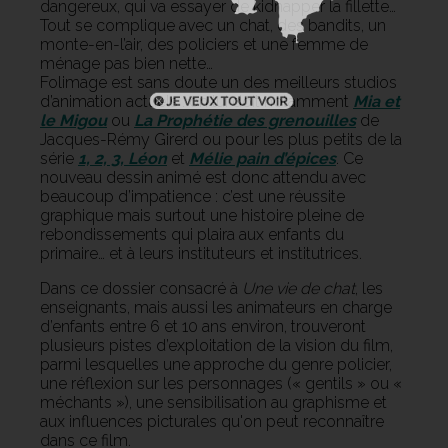
dangereux, qui va essayer de kidnapper la fillette…
Tout se complique avec un chat, des bandits, un
monte-en-l’air, des policiers et une femme de
ménage pas bien nette…
Folimage est sans doute un des meilleurs studios
d’animation actuels : on lui doit notamment
Mia et
le Migou
ou
La Prophétie des grenouilles
de
Jacques-Rémy Girerd ou pour les plus petits de la
série
1, 2, 3, Léon
et
Mélie pain d’épices
. Ce
nouveau dessin animé est donc attendu avec
beaucoup d’impatience : c’est une réussite
graphique mais surtout une histoire pleine de
rebondissements qui plaira aux enfants du
primaire… et à leurs instituteurs et institutrices.
Dans ce dossier consacré à
Une vie de chat
, les
enseignants, mais aussi les animateurs en charge
d’enfants entre 6 et 10 ans environ, trouveront
plusieurs pistes d’exploitation de la vision du film,
parmi lesquelles une approche du genre policier,
une réflexion sur les personnages (« gentils » ou «
méchants »), une sensibilisation au graphisme et
aux influences picturales qu'on peut reconnaître
dans ce film.