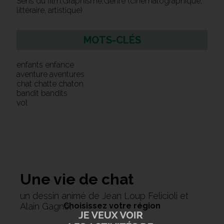
Sens du film,Graphisme,Genre (cinématographique,
littéraire, artistique)
MOTS-CLÉS
enfants enfance
aventure aventures
chat chatte chaton
bandit bandits
vol
Une vie de chat
un dessin animé de Jean Loup Felicioli et
Choisissez votre région
Alain Gagnol