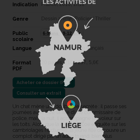
Indication
France, 2010, 1h10
Genre
Dessin animé, Policier / Thriller
Public
6-9 ans
9-12 ans
scolaire
Langue
version originale en français
Format
20 pages, 210 x 297, 5,6€
PDF
Consulter un extrait
Un chat mène une double vie secrète : il passe ses
journées avec Zoé, la fille d’une commissaire de
police, mais, la nuit, il accompagne un voleur sur
les toits. Alors que la mère de Zoé enquête sur les
cambriolages nocturnes, la jeune fille découvre un
complot dirigé par un autre truand, bien plus