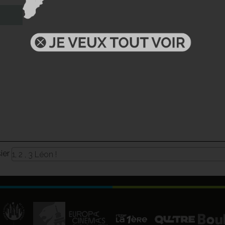
sier
1, 2 , 3 Léon !