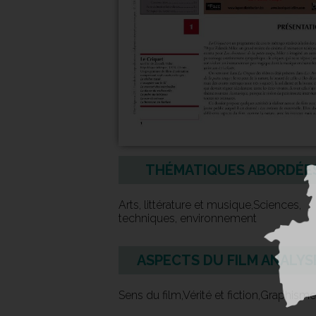
THÉMATIQUES ABORDÉE
Arts, littérature et musique,Sciences,
techniques, environnement
ASPECTS DU FILM ANALYS
Sens du film,Vérité et fiction,Graphisme