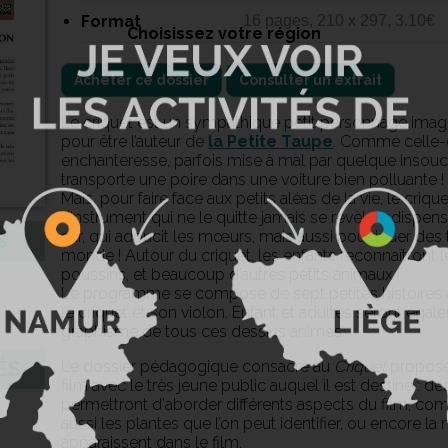
Format
16 pages, 210 x 297, 3.10€
Choisissez votre région
Acheter ce dossier
Consulter un extrait
Le criquet est un sympathique petit personnage imag
pour être l’auteur de
la Petite Taupe
. Comme celle-c
enchanteresse, parfois mise à mal par quelque insouc
transporte une poire dans une voiture bien polluante !
Mais, pour faire face aux petits aléas de la vie, le crique
L’instrument qui ne le quitte jamais se révèle indispen
sûr, qui adoucit les mœurs, mais aussi pour jouer des t
S
monde ! Autour du criquet, les enfants reconnaîtront l
poussins, et beaucoup d’autres petits animaux !
Le programme se compose de sept petites histoires 
le criquet et son violon. Enfant et adultes seront éga
graphisme de tous ces dessins animés.
Le dossier pédagogique consacré au
Criquet
propose 
ÉS
film avec le très jeune public auquel il est destiné : d
permettront d'aborder différents aspects du film, com
aussi les plantes que l’on peut identifier, ou encore l
apparaissent dans le film.