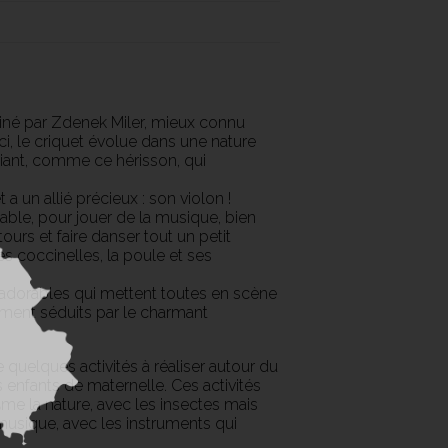
iné par Zdenek Miler, mieux connu
i, le criquet évolue dans une nature
iant, comme ce hérisson, qui
t a un allié précieux : son violon !
sable, pour jouer de la musique, bien
ours et faire danser tout un petit
es coccinelles, la poule et ses
adorables qui mettent toutes en scène
lement séduits par le charmant
quelques activités à réaliser autour du
es enfants de maternelle. Ces activités
me la nature, avec les insectes mais
a musique, avec les instruments qui