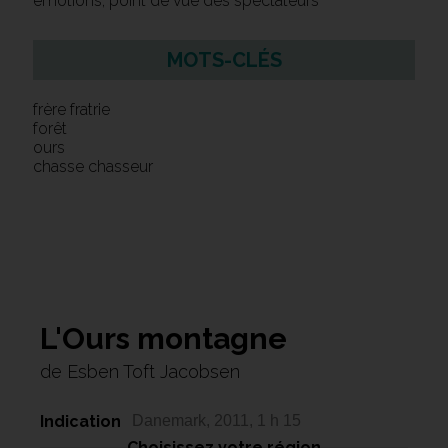
émotions, point de vue des spectateurs
MOTS-CLÉS
frère fratrie
forêt
ours
chasse chasseur
L'Ours montagne
de Esben Toft Jacobsen
Indication
Danemark, 2011, 1 h 15
Choisissez votre région