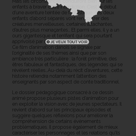
Mais les circonstances conduiront bien sûr les
enfants à braver cette interdiction. C’est le début
d’une aventure teintée de fantastique : les deux
enfants d’abord séparés vont rencontrer des
créatures merveilleuses, certaines attachantes,
d’autres plus menaçantes… Et parmi elles, il y a un
ours gigantesque et terrifiant qui sera pourtant
apprivoisé par une petite fille…
Ce film d’animation danois se signale par
l’originalité de ses thèmes ainsi que par son
ambiance très particulière : la forêt primitive, des
êtres fabuleux et fantastiques, des légendes qui se
révèlent réelles…Au-delà du récit d’aventures, cette
histoire retiendra notamment l’attention des
enseignants par son aspect de conte traditionnel.
Le dossier pédagogique consacré à ce dessin
animé propose plusieurs pistes d'animation pour
en exploiter la vision avec de jeunes spectateurs. Il
revient d'abord sur les principaux épisodes et
suggère quelques réflexions pour améliorer la
compréhension de certains événements
problématiques. Il propose également de mieux
caractériser les personnages et les relations qu'ils