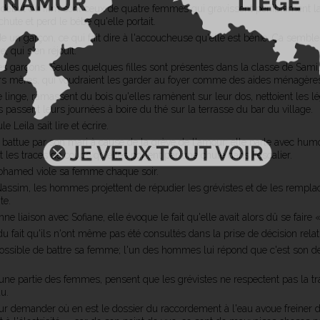
début du film sont ceux de quatre femmes qui gravissent péniblement la
chute et perd le bébé qu'elle portait.
n garçon, ce qui fait dire à l'accoucheuse qu'elle est bénie. Ça semble 
e, qui s'en réjouit.
es garçons. Seules quelques filles sont présentes dans la classe de Sami, q
urs mères, qui voudraient les garder au foyer comme des aides ménagère
linge, ramassent du bois qu'elles ramènent sur leur dos, nettoient les l
passent leurs journées à boire du thé sur la terrasse du bar du village.
 Leila sait lire et écrire.
 battue par son mari à cause de la grève de l'amour; elle parle avec hu
nt les traces de coups qu'elles portent par une chute dans l'escalier.
Mohamed viole sa femme chaque soir.
Nassim, les hommes projettent de répudier les grévistes et de les rempla
te.
 liaison avec Sofiane, elle évoque le fait qu'elle avait alors dû se faire 
 fait qu'ils n'ont même pas été consultés dans la prise de décision rela
possible de battre sa femme; l'un des hommes lui répond que c'est son dev
ne partie des femmes, pensent que les grévistes ne respectent pas la tra
u.
our demander où en est le dossier du raccordement à l'eau avoue freiner 