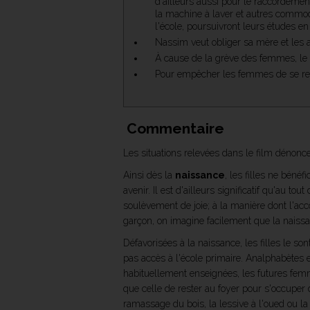
d'ailleurs aussi pour le raccordemen
la machine à laver et autres commodit
l'école, poursuivront leurs études e
Nassim veut obliger sa mère et les a
À cause de la grève des femmes, le pè
Pour empêcher les femmes de se rend
Commentaire
Les situations relevées dans le film dénonc
Ainsi dès la
naissance
, les filles ne bén
avenir. Il est d'ailleurs significatif qu'au t
soulèvement de joie; à la manière dont l'acc
garçon, on imagine facilement que la naissan
Défavorisées à la naissance, les filles le so
pas accès à l'école primaire. Analphabètes e
habituellement enseignées, les futures fem
que celle de rester au foyer pour s'occupe
ramassage du bois, la lessive à l'oued ou l