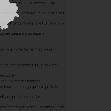
 montagne pour aller chercher l'eau.
en effet être une bonne nouvelle pour tout
ui est contraint de faire le tour du village
s.
égumes, préparent les repas et
mour de la honte des femmes qui se
cer par trente femmes qu'ils comptent
«recoudre».
tive à la grève des femmes.
oir de la frapper jusqu'à ce qu'elle le
dition, qui attribue aux femmes
délibérément les choses — comme il le fait