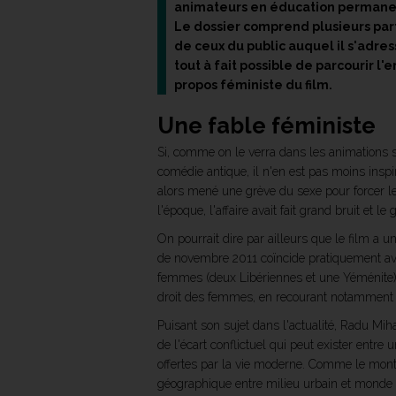
animateurs en éducation permanent
Le dossier comprend plusieurs parti
de ceux du public auquel il s'adres
tout à fait possible de parcourir 
propos féministe du film.
Une fable féministe
Si, comme on le verra dans les animations s
comédie antique, il n'en est pas moins inspi
alors mené une grève du sexe pour forcer le
l'époque, l'affaire avait fait grand bruit et 
On pourrait dire par ailleurs que le film a 
de novembre 2011 coïncide pratiquement avec
femmes (deux Libériennes et une Yéménite) 
droit des femmes, en recourant notamment 
Puisant son sujet dans l'actualité, Radu Miha
de l'écart conflictuel qui peut exister entre 
offertes par la vie moderne. Comme le montre
géographique entre milieu urbain et monde r