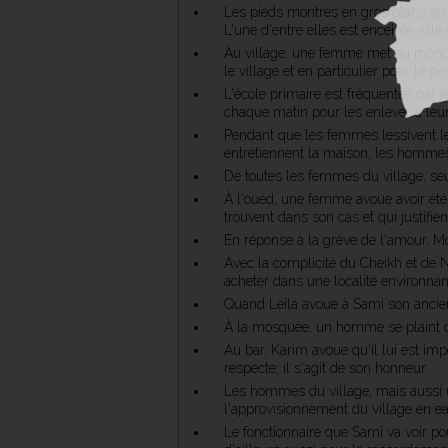
Les pieds montrés en gros plans au 
L'une d'entre elles est enceinte; elle 
Au village, une femme met au monde u
le village et en particulier pour le pèr
L'école primaire est fréquentée par l
chaque matin pour les enlever à le
Pendant que les femmes lessivent le 
entretiennent la maison, les hommes 
De toutes les femmes du village, seule
À l'oued, une femme avoue avoir été
trouvent dans son cas et qui justifie
En réponse à la grève de l'amour, 
Avec la complicité du Cheikh et de 
acheter dans une localité environnan
Quand Leila avoue à Sami son ancienne
À la mosquée, un homme se plaint du
Au bar, Karim avoue qu'il lui est im
respecte; il s'agit de son honneur.
Les hommes du village, mais aussi u
l'approvisionnement du village en ea
Le fonctionnaire que Sami va voir p