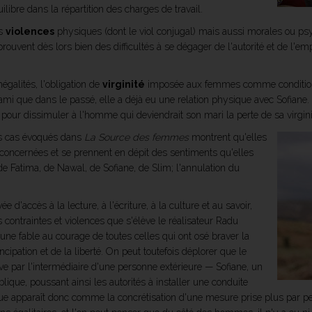
libre dans la répartition des charges de travail.
es
violences
physiques (dont le viol conjugal) mais aussi morales ou p
éprouvent dès lors bien des difficultés à se dégager de l'autorité et de l'e
négalités, l'obligation de
virginité
imposée aux femmes comme condition p
mi que dans le passé, elle a déjà eu une relation physique avec Sofiane. Ce
pour dissimuler à l'homme qui deviendrait son mari la perte de sa virgini
rs cas évoqués dans
La Source des femmes
montrent qu'elles
 concernées et se prennent en dépit des sentiments qu'elles
de Fatima, de Nawal, de Sofiane, de Slim; l'annulation du
e d'accès à la lecture, à l'écriture, à la culture et au savoir,
 contraintes et violences que s'élève le réalisateur Radu
une fable au courage de toutes celles qui ont osé braver la
ncipation et de la liberté. On peut toutefois déplorer que le
e par l'intermédiaire d'une personne extérieure — Sofiane, un
lique, poussant ainsi les autorités à installer une conduite
lique apparaît donc comme la concrétisation d'une mesure prise plus par 