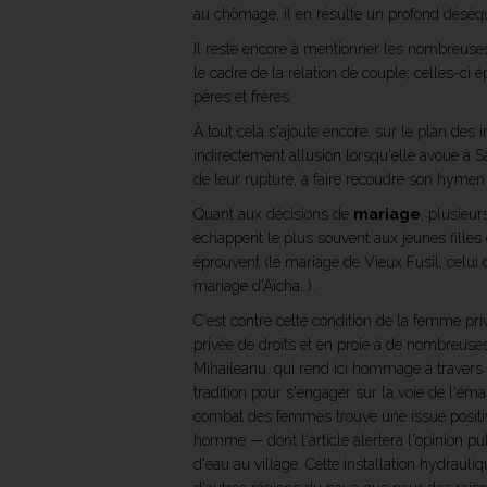
au chômage, il en résulte un profond déséqui
Il reste encore à mentionner les nombreus
le cadre de la relation de couple; celles-ci 
pères et frères.
À tout cela s'ajoute encore, sur le plan des i
indirectement allusion lorsqu'elle avoue à Sa
de leur rupture, à faire recoudre son hymen 
Quant aux décisions de
mariage
, plusieu
échappent le plus souvent aux jeunes filles
éprouvent (le mariage de Vieux Fusil, celui 
mariage d'Aïcha…).
C'est contre cette condition de la femme privé
privée de droits et en proie à de nombreuses
Mihaileanu, qui rend ici hommage à travers 
tradition pour s'engager sur la voie de l'éma
combat des femmes trouve une issue positiv
homme — dont l'article alertera l'opinion pub
d'eau au village. Cette installation hydrau