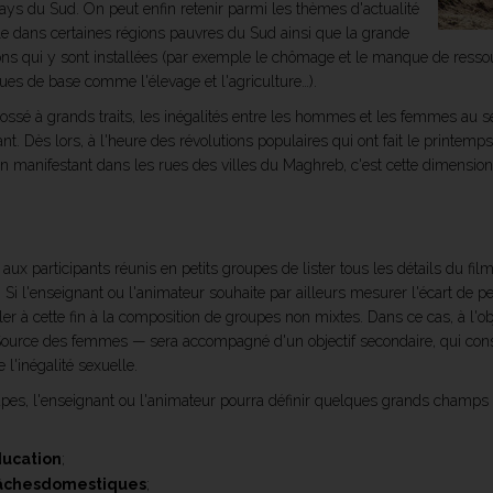
ys du Sud. On peut enfin retenir parmi les thèmes d'actualité
ble dans certaines régions pauvres du Sud ainsi que la grande
ions qui y sont installées (par exemple le chômage et le manque de resso
es de base comme l'élevage et l'agriculture…).
é à grands traits, les inégalités entre les hommes et les femmes au sei
. Dès lors, à l'heure des révolutions populaires qui ont fait le printemp
 en manifestant dans les rues des villes du Maghreb, c'est cette dimensio
participants réunis en petits groupes de lister tous les détails du film q
i l'enseignant ou l'animateur souhaite par ailleurs mesurer l'écart de pe
ler à cette fin à la composition de groupes non mixtes. Dans ce cas, à l'objec
Source des femmes — sera accompagné d'un objectif secondaire, qui consi
l'inégalité sexuelle.
oupes, l'enseignant ou l'animateur pourra définir quelques grands champs 
ducation
;
âchesdomestiques
;