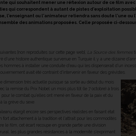
e qui souhaitent mener une réflexion autour de ce film avec 
es qui correspondent à autant de pistes d'exploitation possible
se, l'enseignant ou l'animateur retiendra sans doute l'une ou l
l'ensemble des animations proposées. Celle proposée ci-dessous
uivantes [non reproduites sur cette page web],
La Source des femmes
t
ré d'une histoire authentique survenue en Turquie il y a une dizaine d'ann
s hommes à installer une conduite d'eau qui les dispenserait d'un incessa
le gouvernement avait été contraint d'intervenir en faveur des grévistes.
une dimension très actuelle puisque sa sortie au début du mois
 la remise du Prix Nobel un mois plus tôt (le 7 octobre) à trois
pour le combat qu'elles ont mené en faveur de la paix et du
à la grève du sexe.
ileanu élargit encore ses perspectives réalistes en faisant état
un fort attachement à la tradition et l'attrait pour les commodités
 le film, cet écart recoupe en grande partie une division
ural, les plus grandes résistances à la modernité s'exprimant