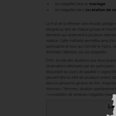
les inégalités face au
mariage
;
les inégalités dans
la relation de c
Le fruit de la réflexion sera ensuite parta
désigné au sein de chaque groupe et inscrits
éléments qui reviennent à plusieurs reprises
notation. Cette méthode permettra ainsi d'év
participants et ceux qui l'ont été le moins, c
d'emblée l'attention sur ces disparités.
Enfin, la liste des situations que nous pro
observations effectuées par les participants
discussion au cours de laquelle il s'agira d'
peuvent être en effet de plusieurs ordres: s
dans le panorama général du film, insignifia
hommes / femmes, situation spontanément per
l'«invisibilité» de certaines inégalités masq
Les