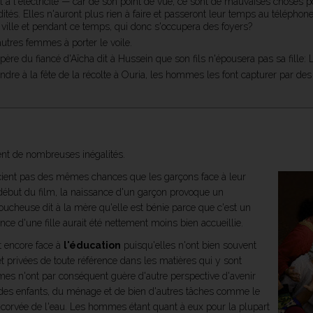
t à l'électricité — car de son point de vue, ce sont de mauvaises choses p
és. Elles n'auront plus rien à faire et passeront leur temps au téléphone e
n ville et pendant ce temps, qui donc s'occupera des foyers?
utres femmes à porter le voile.
re du fiancé d'Aïcha dit à Hussein que son fils n'épousera pas sa fille: Lei
re à la fête de la récolte à Ouria, les hommes les font capturer par des
ent de nombreuses inégalités.
éficient pas des mêmes chances que les garçons face à leur
out début du film, la naissance d'un garçon provoque un
oucheuse dit à la mère qu'elle est bénie parce que c'est un
ce d'une fille aurait été nettement moins bien accueillie.
nt encore face à
l'éducation
puisqu'elles n'ont bien souvent
t privées de toute référence dans les matières qui y sont
mes n'ont par conséquent guère d'autre perspective d'avenir
r des enfants, du ménage et de bien d'autres tâches comme le
a corvée de l'eau. Les hommes étant quant à eux pour la plupart