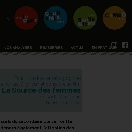
NOS ANALYSES
BRASSERIES
ACTUS
EN PRATIQUE
Extrait du dossier pédagogique
isé par les Grignoux et consacré au film
La Source des femmes
de Radu Mihaileanu
France, 2011, 2h04
ants du secondaire qui verront le
retiendra également l'attention des