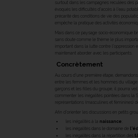
surtout dans les campagnes reculées des pa
évoqués les difficultés d'accès à l'eau pota
précarité des conditions de vie des populat
empêche la pratique des activités économiqu
Mais dans ce paysage socio-économique bross
sans doute comme le thème le plus important
important dans la lutte contre l'oppression
maintenant aborder avec les participants.
Concrètement
Au cours d'une première étape, demandons aux 
entre les femmes et les hommes du village. S
garçons et les filles du groupe, il pourra veil
commenter les inégalités pointées dans la 
représentations (masculines et féminines) de 
Afin d'orienter les discussions en petits gr
les inégalités à la
naissance
;
les inégalités dans le domaine de
l'é
les inégalités dans la répartition des
t