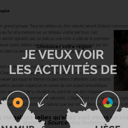
ouple
.
gé en grand groupe. Tous les détails du film relevés seront d'abord commu
 au fur et à mesure sur un tableau visible par tous.
Les
 seront signalés par un trait ou une croix à côté de la première
aluer quels détails ont été le plus souvent mentionnés par les
Choisissez votre région
eci dans la perspective d'ouvrir la discussion en attirant
posons ci-dessous pourra éventuellement servir à compléter les
. Chaque nouveau point ajouté fera l'objet d'une courte
évaluer pourquoi le thème n'a pas retenu l'attention. Les raisons
ituation passée inaperçue en raison de son aspect anecdotique
nce apparente de la situation du point de vue des inégalités
çue comme normale et naturelle… L'objectif est ici de susciter la vigila
uées par l'aspect anodin ou naturel que leur ont conféré les habitudes cult
 inégalités telles qu'elles sont mises en s
dans
La Source des femmes