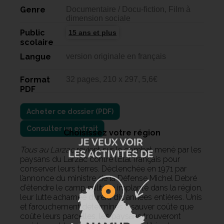
Genre
Documentaire / Docu-fiction, Film à
dimension sociale
Public
15 ans et plus
scolaire
Langue
version originale en français
Format
32 pages, 210 x 297, 5,6€
PDF
Consulter un extrait
Choisissez votre région
Tous au Larzac
revient sur le combat mené par les
paysans du Larzac contre l’État français pour
conserver leurs terres. Déclenchée en 1971 par
l’annonce du ministre de la Défense Michel Debré
d’étendre le camp militaire implanté dans la région,
leur lutte acharnée durera dix années entières. Unis
et farouchement déterminés à sauver coûte que
coûte leurs parcelles, les paysans trouveront