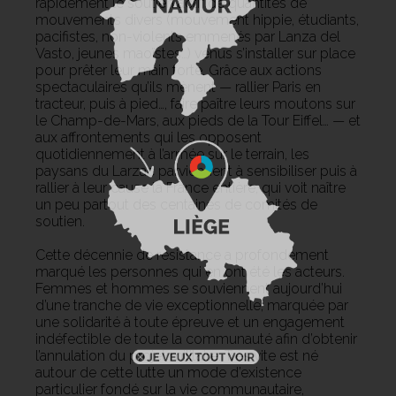
rapidement le soutien actif de quantités de
mouvements divers (mouvement hippie, étudiants,
pacifistes, non-violents emmenés par Lanza del
Vasto, jeunes maoïstes…) venus s’installer sur place
pour prêter leur main forte. Grâce aux actions
spectaculaires qu’ils mènent — rallier Paris en
tracteur, puis à pied…, faire paître leurs moutons sur
le Champ-de-Mars, aux pieds de la Tour Eiffel… — et
aux affrontements qui les opposent
quotidiennement à l’armée sur le terrain, les
paysans du Larzac parviennent à sensibiliser puis à
rallier à leur cause la France entière, qui voit naître
un peu partout des centaines de comités de
soutien.
Cette décennie de résistance a profondément
marqué les personnes qui en ont été les acteurs.
Femmes et hommes se souviennent aujourd’hui
d’une tranche de vie exceptionnelle, marquée par
une solidarité à toute épreuve et un engagement
indéfectible de toute la communauté afin d’obtenir
l’annulation du projet militaire. Très vite est né
autour de cette lutte un mode d’existence
particulier fondé sur la vie communautaire,