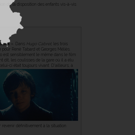
on de la disposition des enfants vis-à-vis
-back
». Dans
Hugo Cabret
, les trois
é pour René Tabard et Georges Méliès.
ugo est sensiblement le même dans le film
dit, les coulisses de la gare où il a élu
ui-ci était toujours vivant.
D'ailleurs, à
r revenir définitivement à la situation