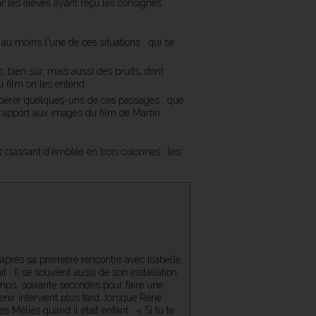
ar les élèves ayant reçu les consignes
au moins l'une de ces situations : qui se
 bien sûr, mais aussi des bruits, dont
u film on les entend.
repérer quelques-uns de ces passages : que
r rapport aux images du film de Martin
s classant d'emblée en trois colonnes : les
 après sa première rencontre avec Isabelle,
 ; il se souvient aussi de son installation
mps, soixante secondes pour faire une
enir intervient plus tard, lorsque René
Méliès quand il était enfant : « Si tu te