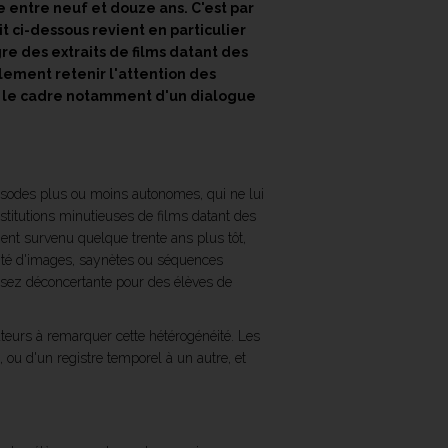
e entre neuf et douze ans. C'est par
t ci-dessous revient en particulier
gre des extraits de films datant des
lement retenir l'attention des
s le cadre notamment d'un dialogue
épisodes plus ou moins autonomes, qui ne lui
nstitutions minutieuses de films datant des
ent survenu quelque trente ans plus tôt,
icité d'images, saynètes ou séquences
 assez déconcertante pour des élèves de
eurs à remarquer cette hétérogénéité. Les
, ou d'un registre temporel à un autre, et