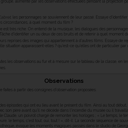
 groupe, alimenté par les observations effectuées pendant la projection p
abret
, les personnages se souviennent de leur passé. Essaye d'identifier 
les circonstances, à quel moment du film ?
 est très riche. On entend de la musique, les dialogues des personnages,
 Tâche d'identifier un ou deux de ces bruits et de retenir à quel moment d
eurs reprises des images qui appartiennent à d'autres films. Essaye de 
le situation apparaissent-elles ? qu'est-ce qu'elles ont de particulier pa
utes les observations au fur et à mesure sur le tableau de la classe, en le
nes.
Observations
 faites à partir des consignes d'observation proposées.
des épisodes qui ont eu lieu avant le présent du film. Ainsi au tout début,
ec son père avant qu'il ne décède dans l'incendie du musée où il travaillait
e Claude, un poivrot chargé de remonter les horloges ; « Le temps, le te
re, le temps, c'est tout, oui, tout ! », dit-il. La seconde séquence de souv
liothèque, évoque les moments magiques passés dans le studio de Georges 