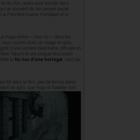
a fin du film, après avoir assisté dans
ui se souvient de son propre passé,
 la Première Guerre mondiale) et le
ue Hugo rentre « chez lui », dans les
 — nous voyons donc ce visage en gros
pagné d'une lumière blanchâtre, diffusée en
 René Tabard et une longue discussion
ifiée le
tic-tac d'une horloge
, suivi par
sez tôt dans le film, peu de temps après
atant de 1923
, que Hugo et Isabelle vont