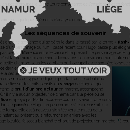
en petits groupes, à la meilleure convenance de l'enseignant et en foncti
inspirer des quelques éléments d'analyse ci-dessous.
Les séquences de souvenir
ésigne une séquence qui se déroule dans le passé par le terme «
flash
sé d'un personnage du film : passé récent pour Hugo, passé plus éloign
pas bien la différence entre le passé et le présent : le personnage de H
 c'est la première fois que nous découvrons son environnement, autrement 
a petite chambre sous les combles qu'il occupait avec son père lorsque cel
ce dernier est déjà décédé et, si nous ne sommes pas
ue la séquence s'inscrit directement à la suite de la
Un ensemble de signes indiquent pourtant dès le début que
a se fixe sur les traits pensifs du
visage
de Hugo et que
ntend le
bruit d'un projecteur
en marche, accompagné
. Or il n'y a aucun projecteur de cinéma dans la pièce où se
ifice
employé par Martin Scorsese pour nous avertir que nous
 dans le
passé
de Hugo, un peu comme s'il se repassait « le
ture temporelle est à nouveau signifiée vers le milieu de la
instant au présent puis retournons en arrière avec les
[1]
ge bleutée, faisceau blanchâtre et bruit de projecteur en marche
) pou
.