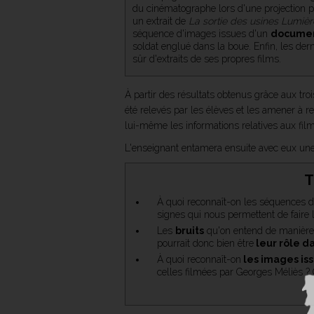
du cinématographe lors d'une projection p
un extrait de
La sortie des usines Lumièr
séquence d'images issues d'un
documen
soldat englué dans la boue. Enfin, les dern
sûr d'extraits de ses propres films.
À partir des résultats obtenus grâce aux tro
été relevés par les élèves et les amener à r
lui-même les informations relatives aux film
L'enseignant entamera ensuite avec eux un
T
À quoi reconnaît-on les séquences 
signes qui nous permettent de faire l
Les
bruits
qu'on entend de manière a
pourrait donc bien être
leur rôle da
À quoi reconnaît-on
les images iss
celles filmées par Georges Méliès ? 