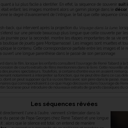
ant à lui plus facile à identifier. En effet, la séquence de souvenir
suit
l était enfant; les images montrent alors un gamin plongé dans le
décor
donné le degré d'avancement de l'intrigue, le fait que cette séquence s'i
ash-back, qui intervient après la projection du
Voyage dans la lune
, lor
i s'étend sur une période beaucoup plus longue que celle couverte par l
le journée pour la seconde), montre les étapes importantes de sa vie en
 la boutique de jouets gare Montparnasse). Les images sont muettes et t
xplique le contenu. Cette correspondance parfaite entre les images et le ré
 a ouvert une longue parenthèse dans le passé de son personnage.
d dans le film, lorsque les enfants consultent l'ouvrage de René Tabard à la bi
ession de courts extraits de films mentionnés dans le livre. Cette nouvelle ut
s jeunes spectateurs. Toutefois, si certains d'entre eux en avaient remarqué l
menant notamment à interpréter sa fonction, qui ne peut être dans ce cas dé
go, dont on peut supposer qu'il a vu ces films avec son père dans le passé, ma
inaires qui correspondraient à ce que Hugo découvre dans l'ouvrage de Ren
artin Scorsese pour introduire de nouveaux extraits de grands classiques du 
Les séquences rêvées
irectement l'une à l'autre, viennent s'intercaler dans la
verte du passé de Papa Georges chez René Tabard et une longue
t ; alors que le silence est total, on entend de manière