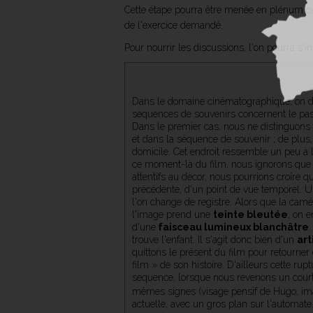
Cette étape pourra être menée en plénum ou 
de l'exercice demandé.
Pour nourrir les discussions, l'on pourra s'
Dans le domaine cinématographique, on d
séquences de souvenirs concernent le pas
Dans le premier cas, nous ne distinguons 
et dans la séquence de souvenir ; de plus,
domicile. Cet endroit ressemble un peu à l
ce moment-là du film, nous ignorons que 
attentifs au décor, nous pourrions croire q
précédente, d'un point de vue temporel. 
l'on change de registre. Alors que la camér
l'image prend une
teinte bleutée
, on e
d'une
faisceau lumineux blanchâtre
trouve l'enfant. Il s'agit donc bien d'un
art
quittons le présent du film pour retourner
film » de son histoire. D'ailleurs cette rup
séquence, lorsque nous revenons un court 
mêmes signes (visage pensif de Hugo, ima
actuelle, avec un gros plan sur l'automate