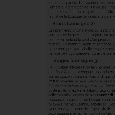
demandes parfois d'où viennent tes rêves, reg
l'ombre à la projection de l'un de ses fil
depuis ses débuts de magicien au théâtre
rachat de la boutique de jouets à la gare 
Bruits (consigne 2)
Les premières circonstances où les bruits
combles de la gare, après sa première ren
plan —, on entend le bruit d'un projecteur
faisceau, de manière rapide et saccadée.
philosophique avec Isabelle, Hugo se met a
l'image de Hugo apercevant une clé sur les
Images (consigne 3)
Hugo Cabret intègre un certain nombre d'
que Papa Georges a engagé Hugo à la bouti
voir en douce au cinéma. Plus tard, quand 
intitulé
Inventer le rêve : l'histoire des p
L'Arrivée d'un train en gare de La Ciotat
Juste après, chez René Tabard, celui-ci s
cette évocation, on assiste à la
reconstit
séquences issues de son Royaume des fé
la lune
à Maman Jeanne, Isabelle et Hugo 
Nous en voyons donc de larges extraits. Le
accompagnant le récit en voix off de Geo