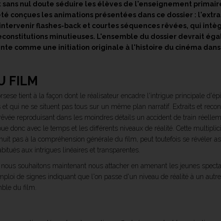
it sans nul doute séduire les élèves de l'enseignement primair
é conçues les animations présentées dans ce dossier : l'extrai
it intervenir flashes-back et courtes séquences rêvées, qui intè
constitutions minutieuses. L'ensemble du dossier devrait éga
e comme une initiation originale à l'histoire du cinéma dan
U FILM
rsese tient à la façon dont le réalisateur encadre l'intrigue principale d'
s et qui ne se situent pas tous sur un même plan narratif. Extraits et reco
vée reproduisant dans les moindres détails un accident de train réellem
oue donc avec le temps et les différents niveaux de réalité. Cette multipl
ne nuit pas à la compréhension générale du film, peut toutefois se révéler
itués aux intrigues linéaires et transparentes.
 nous souhaitons maintenant nous attacher en amenant les jeunes spectat
l'emploi de signes indiquant que l'on passe d'un niveau de réalité à un autre
mble du film.