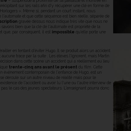
ntre
– suspendue à proximité de sa paillasse et montrée en
récipitant sur les rails afin d'y récupérer une clé en forme de
s, Horlogers ». Même si, pendant un court instant, nous
 l'automate et que cette séquence est bien réelle, séparée de
nscription
gravée dessus nous indique très vite que nous ne
 savons bien que la clé de l'automate est propriété de la
et que, par conséquent, il est
impossible
qu'elle porte une
iller en tentant d'éviter Hugo. Il se produit alors un accident
 aucune trace par la suite . Les élèves l'ignorent, mais Martin
écision dans cette scène un accident qui a réellement eu lieu
elque
trente-cinq ans avant le présent
du film. Cette
ent un événement contemporain de l'enfance de Hugo, est un
e déroule sur un autre niveau de réalité mais pour le
l'existence de l'accident ou avoir lu l'une ou l'autre interview de
t pas le cas des jeunes spectateurs. L'enseignant pourra donc