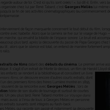
arde autour de toi. C'est ici qu'ils sont créés ! », lui dit-il. Enfin, vers l
ms organisée chez lui par René Tabard, c'est
Georges Méliès
lui-même q
 jusqu'à la fin de ses activités cinématographiques (au commencement de
Montparnasse.
 interviennent de façon marquante concernent le tout début du film, lorsq
contre avec Isabelle. Alors que la caméra se fixe sur le visage de Hugo
 en marche, qui envahit la totalité de l'espace sonore. Le bruit est accom
 Beaucoup plus tard, après la découverte du passé de Papa Georges chez
u lit ; alors que le silence est total, on entend de manière fortement ampl
 rails.
extraits de films
datant des
débuts du cinéma
. Le premier arrive as
que. Il s'agit d'un extrait de Monte là-dessus, un film de Harold Lloyd d
les enfants se rendent à la bibliothèque et consultent un livre
remiers films
, on découvre encore d'autres courts extraits, dont
, l'un des premiers films des frères Lumière montré en 1895.
e souvient de sa rencontre avec
Georges Méliès
; lors de
ution
fidèle de son studio de tournage et surtout de courtes
es. Un peu plus tard, René Tabard montre
Le Voyage dans
mais aussi, à l'insu de tous, à Georges Méliès en personne.
s extraits suivants sont intégrés au flash-back
rges Méliès, qui raconte son passé et notamment sa découverte