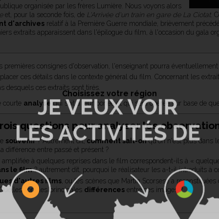
ublique organisée par les frères Lumière. Nous voyons alors
e
et, pour la seconde fois, de
L'Arrivée d'un train en gare de La Ciotat
. 
t d'archives
relatif à la Première Guerre mondiale, brièvement précéd
iers extraits apparaissent dans l'épilogue du film, à l'occasion du gala org
is premières consignes d'observation, l'enseignant pourra éventuellement 
eplacer ces détails dans le contexte général du film. Concernant les extra
s desquels ces extraits sont tirés.
Choisissez votre région
e courte
analyse
qui soit à leur portée et qui sera opérée sur base de qu
rois questions pour analyser les observatio
de
souvenir
? Autrement dit,
comment sait-on
qu'on n'est plus dans le
a différence entre passé et présent ?
mplifiée à quelques reprises dans le film correspondent-ils à « quelque
ns le film
? autrement dit, pourquoi le réalisateur les a-t-il introduits à c
ues d'autres films
, ou les scènes que Martin Scorsese a reconstituées d
Quelles sont les principales
différences
entre ces images ?