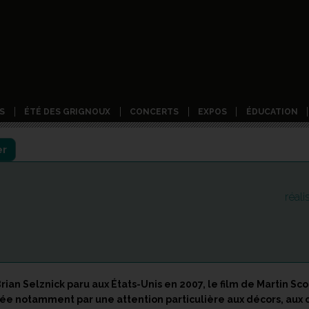
S
ÉTÉ DES GRIGNOUX
CONCERTS
EXPOS
ÉDUCATION
er
réal
an Selznick paru aux États-Unis en 2007, le film de Martin Sc
isée notamment par une attention particulière aux décors, aux