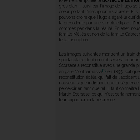
fortement amplifiée le
tic-tac de sa mo
gros plan -, suivi par l'image de Hugo se p
coeur portant l'inscription « Cabret et Fil
pouvons croire que Hugo a égaré la clef de
la précédente par une simple ellipse ,
l'i
sommes pas dans la réalité. En effet, nous
famille Méliès et non de la famille Cabret 
telle inscription.
Les images suivantes montrent un train déra
spectaculaire dont on n'observera pourtant
Scorsese a reconstitué avec une grande pr
[1]
en gare Montparnasse
en 1895, soit qu
reconstitution fidèle, qui fait de l'accid
nouveau signe indiquant que la séquence s
percevoir en tant que tel, il faut connaître 
Martin Scorsese, ce qui n'est certainemen
leur expliquer ici la référence.