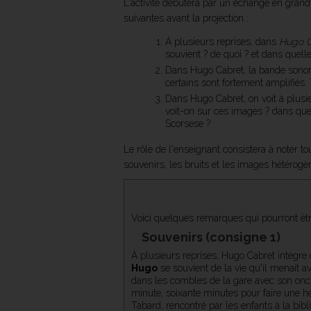
L'activité débutera par un échange en grand
suivantes avant la projection :
À plusieurs reprises, dans
Hugo C
souvient ? de quoi ? et dans quel
Dans Hugo Cabret, la bande sonore
certains sont fortement amplifiés.
Dans Hugo Cabret, on voit à plusi
voit-on sur ces images ? dans quel
Scorsese ?
Le rôle de l'enseignant consistera à noter to
souvenirs, les bruits et les images hétérogè
Voici quelques remarques qui pourront être
Souvenirs (consigne 1)
À plusieurs reprises, Hugo Cabret intègre 
Hugo
se souvient de la vie qu'il menait av
dans les combles de la gare avec son oncl
minute, soixante minutes pour faire une heu
Tabard, rencontré par les enfants à la bib