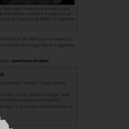
Ce flash-back contient encore une courte
ée d'un tableau montrant le cadavre d'un
anisé en l'honneur de Méliès. Il s'agit bien
mentionner les détails qui n'auraient pas
its observés dans Hugo Cabret, il apportera
elques
questions simples
.
ns
 présent de l'histoire ? Quels sont les
 chose » qu'on voit dans l'image ? quel
es endroits-là plutôt qu'à d'autres ?
e façon à ce qu'elles soient identiques à