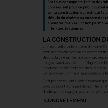
Par tous ces aspects, le film devra
conséquent pour ce public qu'ont ét
sur la construction du récit qui fa
débuts du cinéma ou encore des re
animateurs en éducation permanent
inter-générationnel
LA CONSTRUCTION D
Une des particularités du film de Martin Sco
sont qu'artificiellement ou indirectement lié
débuts du cinéma, flashes-back, séquence rê
images d'archives, peinture... Hugo Cabret j
appartenant à différents registres, si elle 
l'enseignement primaire, sans doute plus hab
C'est par conséquent à cette dimension que
objectifs seront d'une part de les initier à 
d'autre part de dégager la structure d'ense
CONCRÈTEMENT