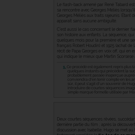
Le flash-back amené par René Tabard est qu
sa rencontre avec Georges Méliès lorsqu'i
Georges Méliès aux traits rajeunis. Étant 
apparaît sans aucune ambiguïté.
C'est aussi le cas concernant le dernier fl
son histoire aux enfants. La séquence, qu
quelques mois pour la première et une seu
français Robert Houdin) et 1925 (achat de
récit de Papa Georges en voix off, qui en e
qui indique le mieux que Martin Scorsese
1.
Ce procédé est également repris plus tar
quelques instants qui précèdent la succ
probablement passée inaperçue auprès de
conviendra d'en tenir compte en les a
sûr, il peut s'agit d'un souvenir de Hu
introduire de courtes séquences imag
simple marque formelle utilisée par M
Deux courtes séquences rêvées, succédant d
dernière partie du film ; après la décou
discussion avec Isabelle, Hugo se met au li