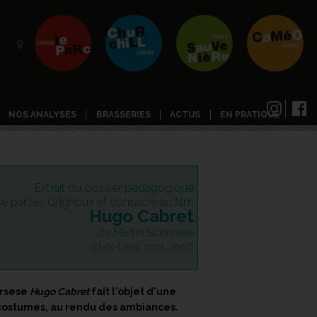
NOS ANALYSES
BRASSERIES
ACTUS
EN PRATIQUE
Extrait du dossier pédagogique
isé par les Grignoux et consacré au film
Hugo Cabret
de Martin Scorsese
États-Unis, 2011, 2h06
orsese
Hugo Cabret
fait l'objet d'une
 costumes, au rendu des ambiances.