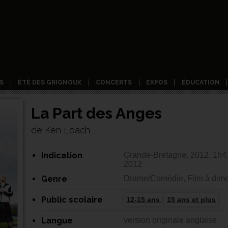
S
ÉTÉ DES GRIGNOUX
CONCERTS
EXPOS
ÉDUCATION
La Part des Anges
de Ken Loach
Indication
Grande-Bretagne, 2012, 1h41
2012
Genre
Drame/Comédie, Film à dime
Public scolaire
12-15 ans
15 ans et plus
Langue
version originale anglaise