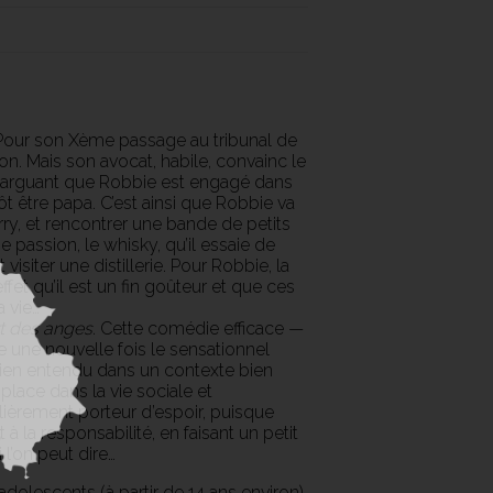
. Pour son Xème passage au tribunal de
on. Mais son avocat, habile, convainc le
en arguant que Robbie est engagé dans
tôt être papa. C’est ainsi que Robbie va
ry, et rencontrer une bande de petits
passion, le whisky, qu’il essaie de
isiter une distillerie. Pour Robbie, la
ffet qu’il est un fin goûteur et que ces
 vie…
t des anges
. Cette comédie efficace —
e une nouvelle fois le sensationnel
e bien entendu dans un contexte bien
 place dans la vie sociale et
lièrement porteur d’espoir, puisque
 à la responsabilité, en faisant un petit
 l’on peut dire…
dolescents (à partir de 14 ans environ)