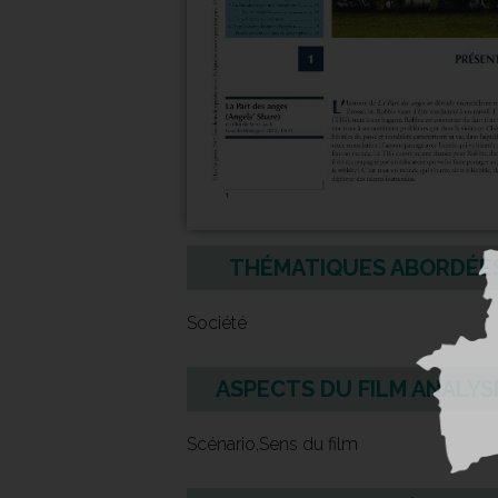
THÉMATIQUES ABORDÉE
Société
ASPECTS DU FILM ANALYS
Scénario,Sens du film