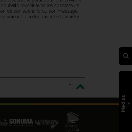
souhaite revenir avec les spectateurs
tion de son scénario ou son message
 sa voie » ou la découverte du whisky…
Medias