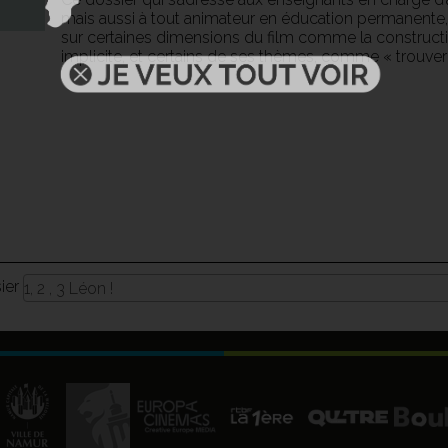
mais aussi à tout animateur en éducation permanente, 
sur certaines dimensions du film comme la construc
implicite, et certains de ses thèmes, comme « trouver
sier
1, 2 , 3 Léon !