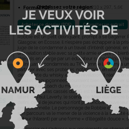
Choisissez votre région
Format PDF
28 pages, 210 x 297, 5,6€
Consulter un extrait
Robbie est un petit délinquant, prompt à se bagarrer
Glasgow, en Écosse, il n’espère pas échapper à la pris
juge de le condamner à un travail d’intérêt général, 
une relation stable avec sa petite amie et qu’il va bien
être pris en charge par un éducateur sympathique, Har
délinquants, condamnés au TIG comme lui. Harry a une 
S
partager avec ses protégés, notamment en leur faisant v
découverte du whisky est une révélation. Il réalise en e
qualités insoupçonnées pourraient bien transformer sa
C’est un Ken Loach du meilleur tonneau que cette
Par
la bande de bras cassés du TIG est très drôle — illustr
talent de Paul Laverty, le scénariste. Mais elle s’ancr
ÉS
défini, celui de jeunes qui n’ont pas encore trouvé leur
professionnelle. Le personnage de Robbie est particu
son parcours va le mener de la violence à la stabilité et
détour (hilarant) par une forme « d’illégalité douce », si
Ce dossier qui s’adresse aux enseignants en charge d’a